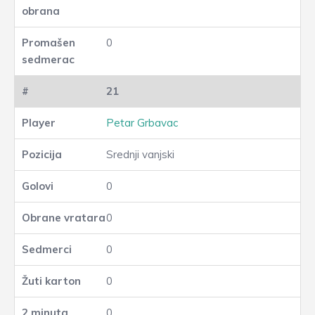
0
21
Petar Grbavac
Srednji vanjski
0
0
0
0
0