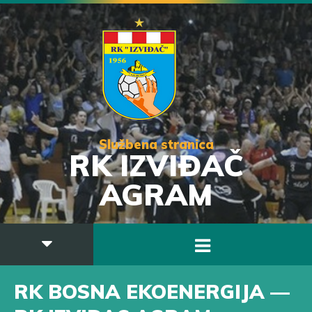
Službena stranica
RK IZVIĐAČ
AGRAM
RK BOSNA EKOENERGIJA —