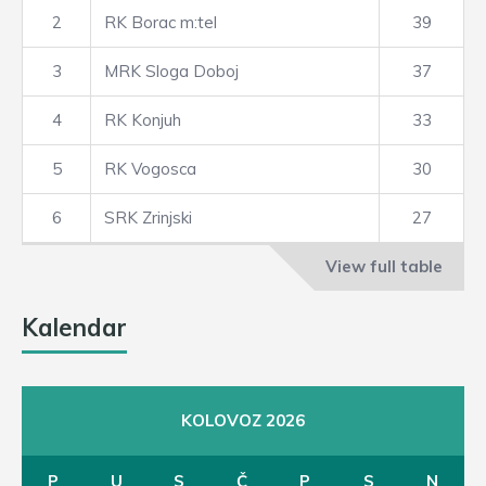
2
RK Borac m:tel
39
3
MRK Sloga Doboj
37
4
RK Konjuh
33
5
RK Vogosca
30
6
SRK Zrinjski
27
View full table
Kalendar
KOLOVOZ 2026
P
U
S
Č
P
S
N