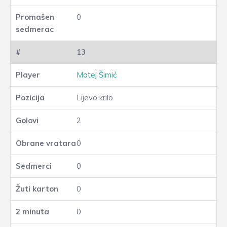
0
13
Matej Šimić
Lijevo krilo
2
0
0
0
0