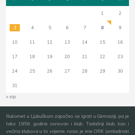
1
2
3
4
5
6
7
8
9
10
11
12
13
14
15
16
17
18
19
20
21
22
23
24
25
26
27
28
29
30
31
« srp
Rukomet u Ljubuškom započeo se igrati u Gimnaziji, pa je
tako 1956. godine osnovan i klub. Tadašnji klub, kao i
većina klubova u to vrijeme, nosio je ime ORK (omladinski