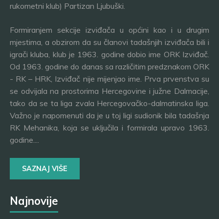
rukometni klub) Partizan Ljubuški.
Formiranjem sekcije izviđača u općini kao i u drugim
mjestima, a obzirom da su članovi tadašnjih izviđača bili i
igrači kluba, klub je 1963. godine dobio ime ORK Izviđač.
Od 1963. godine do danas sa različitim predznakom ORK
- RK – HRK, Izviđač nije mijenjao ime. Prva prvenstva su
se odvijala na prostorima Hercegovine i južne Dalmacije,
tako da se ta liga zvala Hercegovačko-dalmatinska liga.
Važno je napomenuti da je u toj ligi sudionik bila tadašnja
RK Mehanika, koja se uključila i formirala upravo 1963.
godine....
SAZNAJ VIŠE
Najnovije