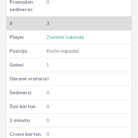
0
3
Zvonimir Lukenda
Kružni napadač
1
0
0
0
0
0