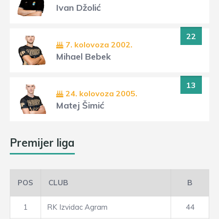
Ivan Džolić
22
7. kolovoza 2002.
Mihael Bebek
13
24. kolovoza 2005.
Matej Šimić
Premijer liga
POS
CLUB
B
1
RK Izvidac Agram
44