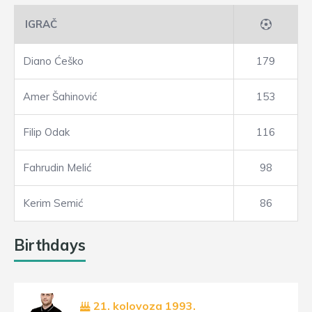
IGRAČ
Diano Ćeško
179
Amer Šahinović
153
Filip Odak
116
Fahrudin Melić
98
Kerim Semić
86
Birthdays
21. kolovoza 1993.