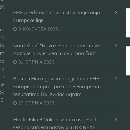
RK
EHF predstavio novi sustav natjecanja
Europske lige
3. KOLOVOZA 2026.
im
ča
RK
Ivan Džolić: “Nova sezona donosi nove
im
izazove, ali vjerujem u ovu momčad.”
ao
31. SRPNJA 2026.
ma
la
Bosna i Hercegovina broj jedan u EHF
je
European Cupu – priznanje europskim
RK
rezultatima RK Izviđač Agram
3.
29. SRPNJA 2026.
Hvala, Filipe! Nakon sedam uspješnih
sezona karijeru nastavlja u RK NEXE