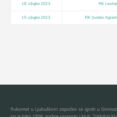
18. ožujka 2023.
RK Leota
15. ožujka 2023.
RK Izvidac Agra
Rukomet u Ljubuškom započeo se igrati u Gimnazij
pa je tako 1956. godine osnovan i klub. Tadašnji klu