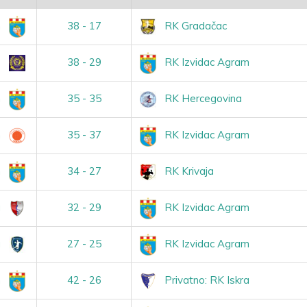
m
38 - 17
RK Gradačac
e
38 - 29
RK Izvidac Agram
m
35 - 35
RK Hercegovina
h
35 - 37
RK Izvidac Agram
m
34 - 27
RK Krivaja
a
32 - 29
RK Izvidac Agram
a
27 - 25
RK Izvidac Agram
m
42 - 26
Privatno: RK Iskra