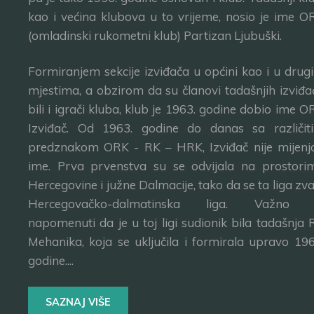
kao i većina klubova u to vrijeme, nosio je ime O
(omladinski rukometni klub) Partizan Ljubuški.
Formiranjem sekcije izviđača u općini kao i u drug
mjestima, a obzirom da su članovi tadašnjih izviđa
bili i igrači kluba, klub je 1963. godine dobio ime O
Izviđač. Od 1963. godine do danas sa različit
predznakom ORK - RK – HRK, Izviđač nije mijenj
ime. Prva prvenstva su se odvijala na prostori
Hercegovine i južne Dalmacije, tako da se ta liga zva
Hercegovačko-dalmatinska liga. Važno 
napomenuti da je u toj ligi sudionik bila tadašnja 
Mehanika, koja se uključila i formirala upravo 196
godine....
SAZNAJ VIŠE