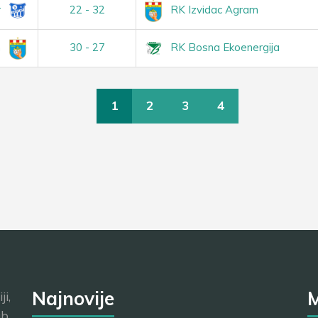
r
22 - 32
RK Izvidac Agram
m
30 - 27
RK Bosna Ekoenergija
1
2
3
4
Najnovije
M
i,
b,