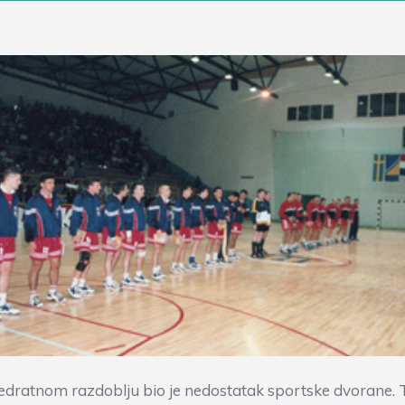
edratnom razdoblju bio je nedostatak sportske dvorane. Ta