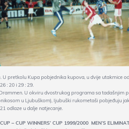
e. U pretkolu Kupa pobjednika kupova, u dvije utakmice odi
6 : 20 i 29 : 29.
i Drammen. U okviru dvostrukog programa sa tadašnjim p
onikosom u Ljubuškom), Ijubuški rukometaši pobjeđuju jak
21 odlaze u dalje natjecanje.
CUP – CUP WINNERS’ CUP 1999/2000 MEN’S ELIMINA