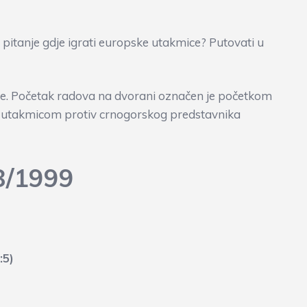
itanje gdje igrati europske utakmice? Putovati u
ice. Početak radova na dvorani označen je početkom
avo utakmicom protiv crnogorskog predstavnika
8/1999
:5)