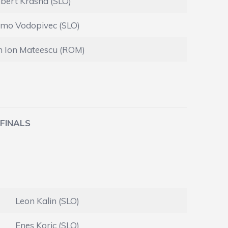
bert Krasna (SLO)
mo Vodopivec (SLO)
n Ion Mateescu (ROM)
-FINALS
)
Leon Kalin (SLO)
Enes Koric (SLO)