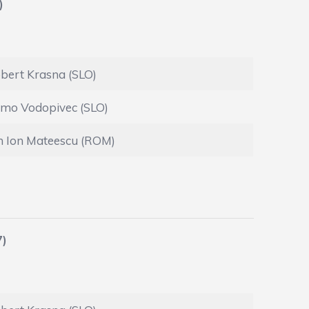
)
bert Krasna (SLO)
mo Vodopivec (SLO)
n Ion Mateescu (ROM)
7)