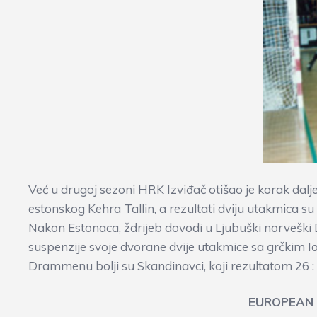
Već u drugoj sezoni HRK Izviđač otišao je korak dalj
estonskog Kehra Tallin, a rezultati dviju utakmica su 2
Nakon Estonaca, ždrijeb dovodi u Ljubuški norvešk
suspenzije svoje dvorane dvije utakmice sa grčkim I
Drammenu bolji su Skandinavci, koji rezultatom 26 : 
EUROPEAN 