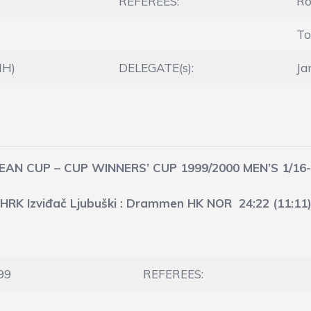
REFEREES:
Ro
To
IH)
DELEGATE(s):
Ja
AN CUP – CUP WINNERS’ CUP 1999/2000 MEN’S 1/16
HRK Izviđač Ljubuški : Drammen HK NOR 24:22 (11:11
99
REFEREES: