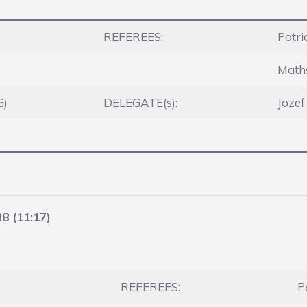
REFEREES:
Patr
Maths
G)
DELEGATE(s):
Joze
38 (11:17)
8
REFEREES:
P