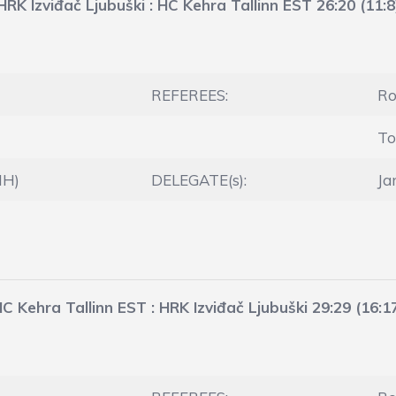
HRK Izviđač Ljubuški : HC Kehra Tallinn EST 26:20 (11:8
REFEREES:
Ro
To
IH)
DELEGATE(s):
Ja
C Kehra Tallinn EST : HRK Izviđač Ljubuški 29:29 (16:1