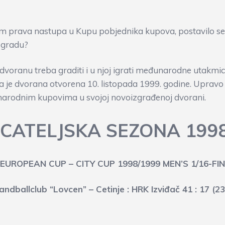
 prava nastupa u Kupu pobjednika kupova, postavilo se p
e gradu?
 dvoranu treba graditi i u njoj igrati međunarodne utakm
e, pa je dvorana otvorena 10. listopada 1999. godine. Upr
narodnim kupovima u svojoj novoizgrađenoj dvorani.
CATELJSKA SEZONA 199
EUROPEAN CUP – CITY CUP 1998/1999 MEN’S 1/16-FIN
ndballclub “Lovcen” – Cetinje : HRK Izviđač 41 : 17 (23