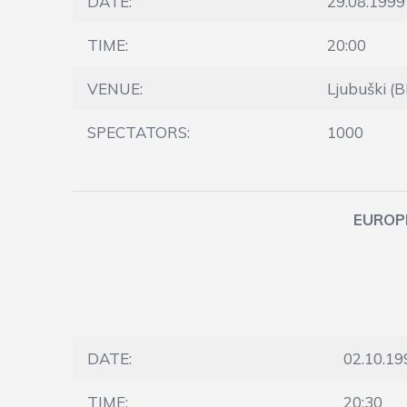
DATE:
29.08.1999
TIME:
20:00
VENUE:
Ljubuški (B
SPECTATORS:
1000
EUROPE
DATE:
02.10.19
TIME:
20:30