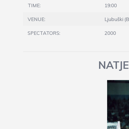
TIME:
19:00
VENUE:
Ljubuški (
SPECTATORS:
2000
NATJE