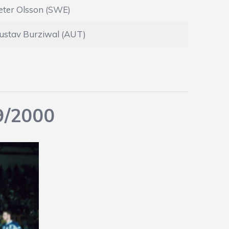
eter Olsson (SWE)
ustav Burziwal (AUT)
9/2000