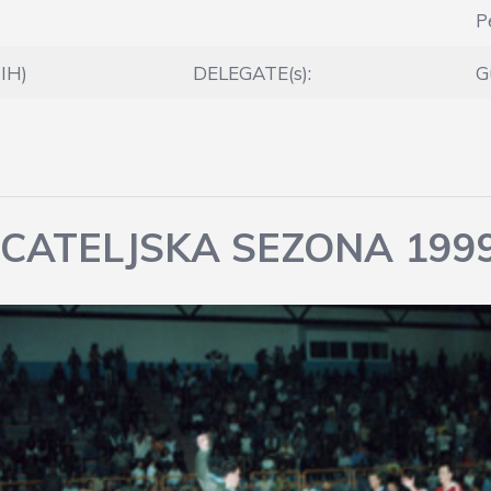
P
BIH)
DELEGATE(s):
G
CATELJSKA SEZONA 199