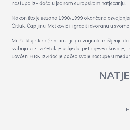
nastupa Izviđača u jednom europskom natjecanju.
Nakon što je sezona 1998/1999 okončana osvajanjem
Čitluk, Čapljinu, Metković ili graditi dvoranu u svom
Među klupskim čelnicima je prevagnulo mišljenje da
svibnja, a završetak je uslijedio pet mjeseci kasnij
Lovćen, HRK Izviđač je počeo svoje nastupe u među
NATJE
Ha