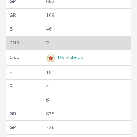
693
109
46
2
RK Sloboda
18
4
6
829
736