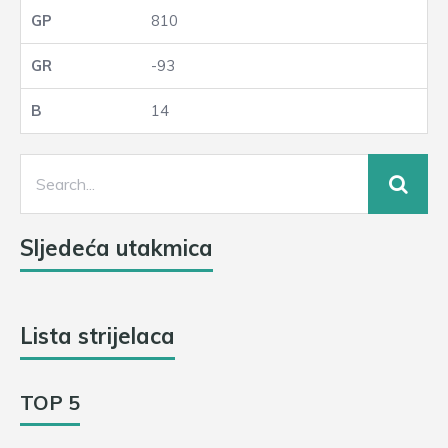
810
-93
14
Sljedeća utakmica
Lista strijelaca
TOP 5