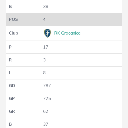
38
4
RK Gracanica
17
3
8
787
725
62
37