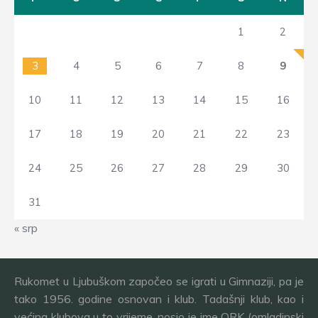
1
2
3
4
5
6
7
8
9
10
11
12
13
14
15
16
17
18
19
20
21
22
23
24
25
26
27
28
29
30
31
« srp
Rukomet u Ljubuškom započeo se igrati u Gimnaziji, pa je
tako 1956. godine osnovan i klub. Tadašnji klub, kao i
većina klubova u to vrijeme, nosio je ime ORK (omladinski