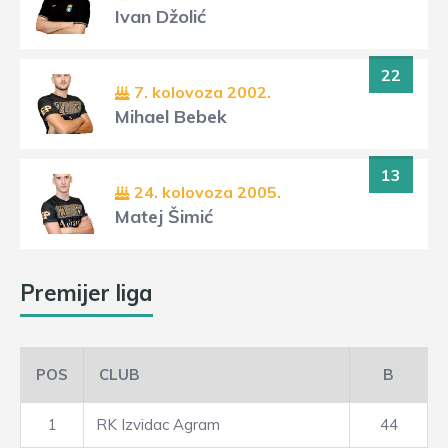
Ivan Džolić
22
7. kolovoza 2002.
Mihael Bebek
13
24. kolovoza 2005.
Matej Šimić
Premijer liga
POS
CLUB
B
1
RK Izvidac Agram
44