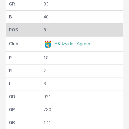
93
40
3
RK Izvidac Agram
18
2
8
921
780
141