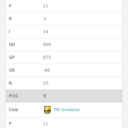
11
3
14
809
875
-66
25
9
RK Gradačac
11