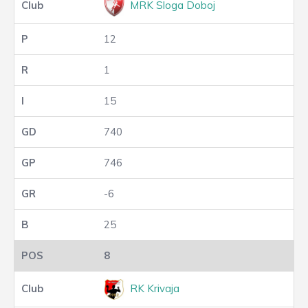
MRK Sloga Doboj
12
1
15
740
746
-6
25
8
RK Krivaja