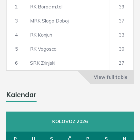
2
RK Borac m:tel
39
3
MRK Sloga Doboj
37
4
RK Konjuh
33
5
RK Vogosca
30
6
SRK Zrinjski
27
View full table
Kalendar
KOLOVOZ 2026
P
U
S
Č
P
S
N