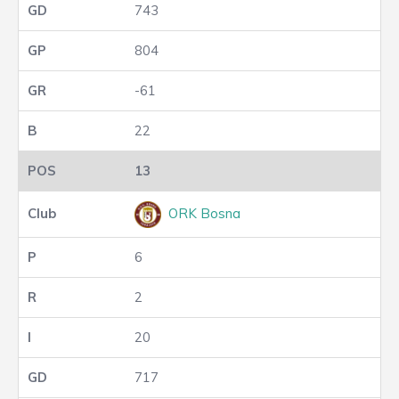
743
804
-61
22
13
ORK Bosna
6
2
20
717