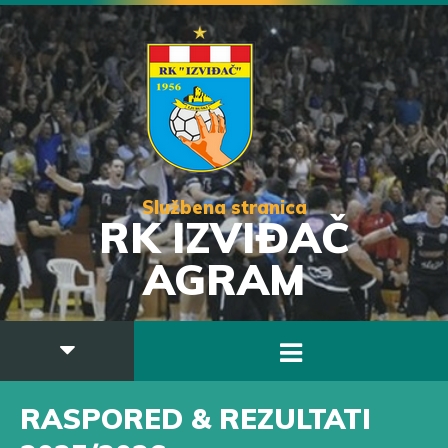
Službena stranica
RK IZVIĐAČ
AGRAM
RASPORED & REZULTATI