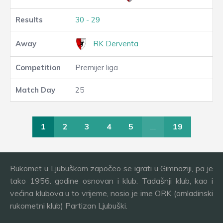
30 - 29
RK Derventa
Premijer liga
25
1
2
3
4
5
…
19
Rukomet u Ljubuškom započeo se igrati u Gimnaziji, pa je
tako 1956. godine osnovan i klub. Tadašnji klub, kao i
većina klubova u to vrijeme, nosio je ime ORK (omladinski
rukometni klub) Partizan Ljubuški.