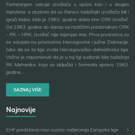
Formiranjem sekcije izviđača u općini kao i u drugim
mjestima, a obzirom da su članovi tadašnjih izviđača bili i
igrači kluba, klub je 1963. godine dobio ime ORK Izviđač.
Od 1963. godine do danas sa različitim predznakom ORK
- RK – HRK, Izviđač nije mijenjao ime. Prva prvenstva su
se odvijala na prostorima Hercegovine i južne Dalmacije,
tako da se ta liga zvala Hercegovačko-dalmatinska liga.
Važno je napomenuti da je u toj ligi sudionik bila tadašnja
RK Mehanika, koja se uključila i formirala upravo 1963.
godine....
SAZNAJ VIŠE
Najnovije
EHF predstavio novi sustav natjecanja Europske lige