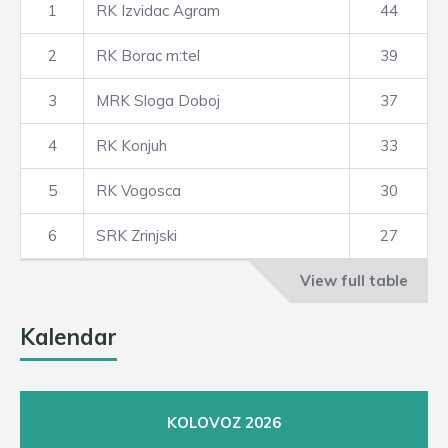
1
RK Izvidac Agram
44
2
RK Borac m:tel
39
3
MRK Sloga Doboj
37
4
RK Konjuh
33
5
RK Vogosca
30
6
SRK Zrinjski
27
View full table
Kalendar
KOLOVOZ 2026