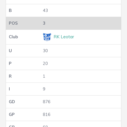
43
3
RK Leotar
30
20
1
9
876
816