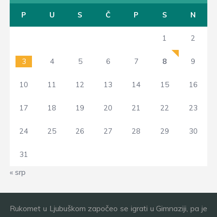
P
U
S
Č
P
S
N
1
2
3
4
5
6
7
8
9
10
11
12
13
14
15
16
17
18
19
20
21
22
23
24
25
26
27
28
29
30
31
« srp
Rukomet u Ljubuškom započeo se igrati u Gimnaziji, pa je