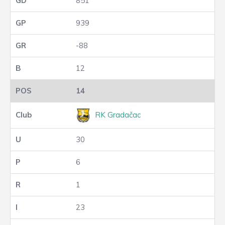
851
939
-88
12
14
RK Gradačac
30
6
1
23