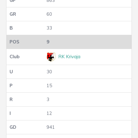
863
60
33
9
RK Krivaja
30
15
3
12
941