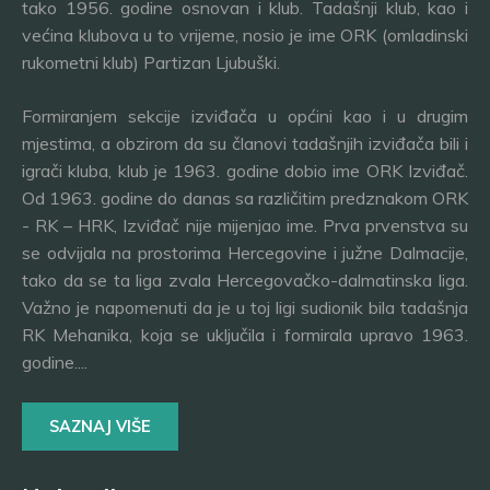
tako 1956. godine osnovan i klub. Tadašnji klub, kao i
većina klubova u to vrijeme, nosio je ime ORK (omladinski
rukometni klub) Partizan Ljubuški.
Formiranjem sekcije izviđača u općini kao i u drugim
mjestima, a obzirom da su članovi tadašnjih izviđača bili i
igrači kluba, klub je 1963. godine dobio ime ORK Izviđač.
Od 1963. godine do danas sa različitim predznakom ORK
- RK – HRK, Izviđač nije mijenjao ime. Prva prvenstva su
se odvijala na prostorima Hercegovine i južne Dalmacije,
tako da se ta liga zvala Hercegovačko-dalmatinska liga.
Važno je napomenuti da je u toj ligi sudionik bila tadašnja
RK Mehanika, koja se uključila i formirala upravo 1963.
godine....
SAZNAJ VIŠE