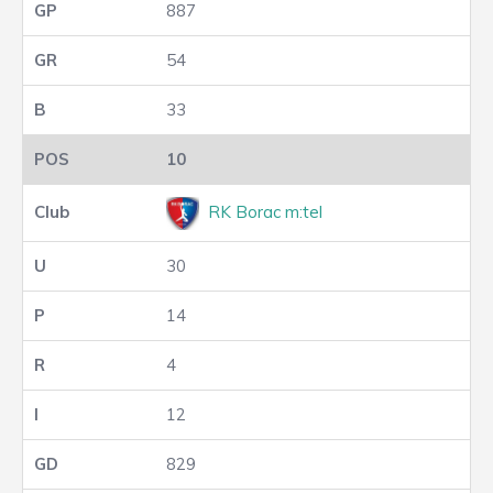
887
54
33
10
RK Borac m:tel
30
14
4
12
829