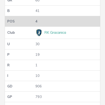
60
41
4
RK Gracanica
30
19
1
10
906
793