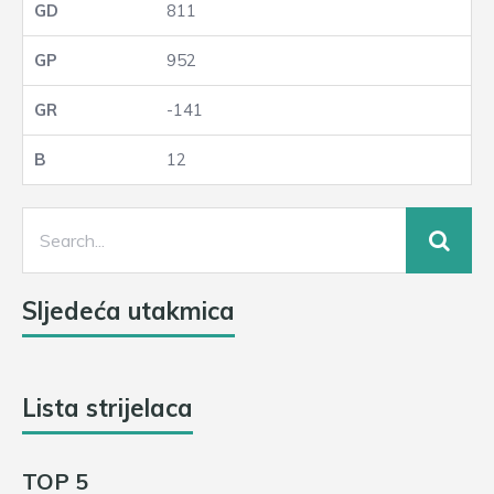
811
952
-141
12
Sljedeća utakmica
Lista strijelaca
TOP 5