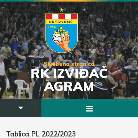
Službena stranica
RK IZVIĐAČ
AGRAM
Tablica PL 2022/2023