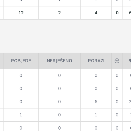
12
2
4
0
POBJEDE
NERJEŠENO
PORAZI
0
0
0
0
0
0
0
0
0
0
6
0
1
0
1
0
0
0
0
0