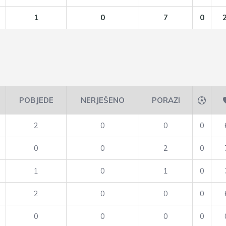
1
0
7
0
POBJEDE
NERJEŠENO
PORAZI
2
0
0
0
0
0
2
0
1
0
1
0
2
0
0
0
0
0
0
0