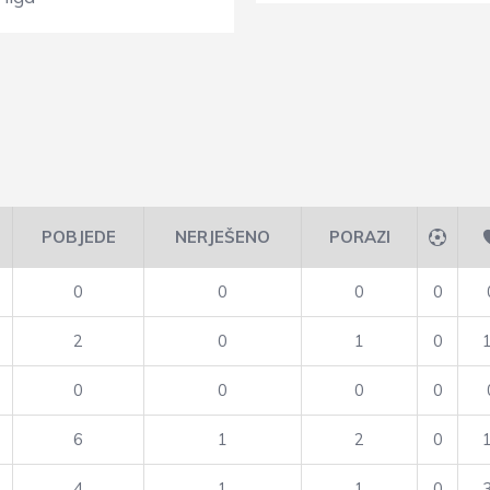
POBJEDE
NERJEŠENO
PORAZI
0
0
0
0
2
0
1
0
0
0
0
0
6
1
2
0
4
1
1
0