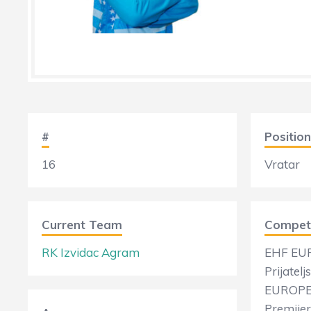
#
Position
16
Vratar
Current Team
Competi
RK Izvidac Agram
EHF EU
Prijatel
EUROPE
Premijer