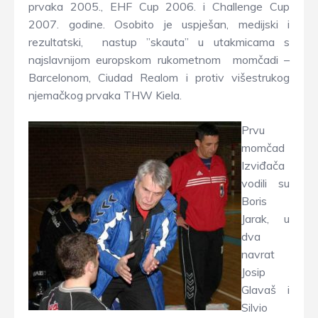
prvaka 2005., EHF Cup 2006. i Challenge Cup
2007. godine. Osobito je uspješan, medijski i
rezultatski, nastup ’’skauta’’ u utakmicama s
najslavnijom europskom rukometnom momčadi –
Barcelonom, Ciudad Realom i protiv višestrukog
njemačkog prvaka THW Kiela.
Prvu
momčad
Izviđača
vodili su
Boris
Jarak, u
dva
navrat
Josip
Glavaš i
Silvio