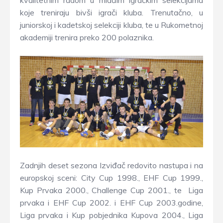
kvalitetnim radom u mlađim igračkim selekcijama
koje treniraju bivši igrači kluba. Trenutačno, u
juniorskoj i kadetskoj selekciji kluba, te u Rukometnoj
akademiji trenira preko 200 polaznika.
Zadnjih deset sezona Izviđač redovito nastupa i na
europskoj sceni: City Cup 1998., EHF Cup 1999.,
Kup Prvaka 2000., Challenge Cup 2001., te Liga
prvaka i EHF Cup 2002. i EHF Cup 2003.godine,
Liga prvaka i Kup pobjednika Kupova 2004., Liga