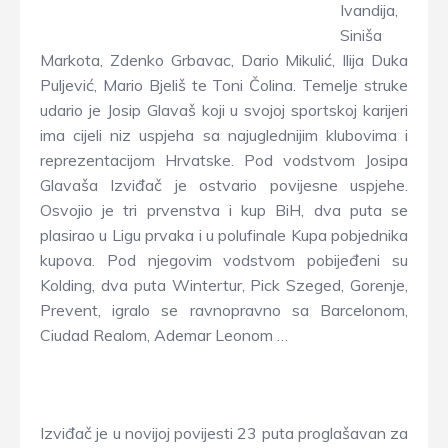
Ivandija,
Siniša
Markota, Zdenko Grbavac, Dario Mikulić, Ilija Duka
Puljević, Mario Bjeliš te Toni Čolina. Temelje struke
udario je Josip Glavaš koji u svojoj sportskoj karijeri
ima cijeli niz uspjeha sa najuglednijim klubovima i
reprezentacijom Hrvatske. Pod vodstvom Josipa
Glavaša Izviđač je ostvario povijesne uspjehe.
Osvojio je tri prvenstva i kup BiH, dva puta se
plasirao u Ligu prvaka i u polufinale Kupa pobjednika
kupova. Pod njegovim vodstvom pobijeđeni su
Kolding, dva puta Wintertur, Pick Szeged, Gorenje,
Prevent, igralo se ravnopravno sa Barcelonom,
Ciudad Realom, Ademar Leonom …
Izviđač je u novijoj povijesti 23 puta proglašavan za