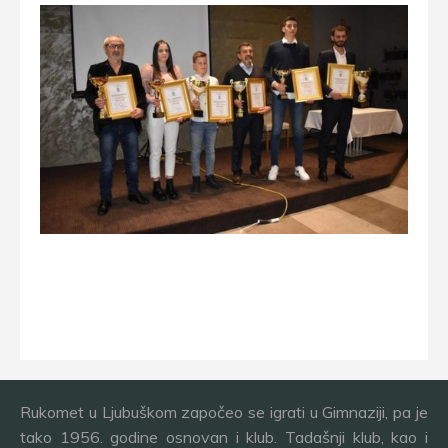
Rukomet u Ljubuškom započeo se igrati u Gimnaziji, pa je
tako 1956. godine osnovan i klub. Tadašnji klub, kao i