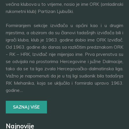
većina klubova u to vrijeme, nosio je ime ORK (omladinski
rukometni klub) Partizan Ljubuški.
Formiranjem sekcije izviđača u općini kao i u drugim
mjestima, a obzirom da su članovi tadašnjih izviđača bili i
igrači kluba, klub je 1963. godine dobio ime ORK Izviđač.
Od 1963. godine do danas sa različitim predznakom ORK
- RK – HRK, Izviđač nije mijenjao ime. Prva prvenstva su
se odvijala na prostorima Hercegovine i južne Dalmacije,
tako da se ta liga zvala Hercegovačko-dalmatinska liga.
Važno je napomenuti da je u toj ligi sudionik bila tadašnja
RK Mehanika, koja se uključila i formirala upravo 1963.
godine....
SAZNAJ VIŠE
Najnovije