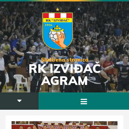
Službena stranica
RK IZVIĐAČ
AGRAM