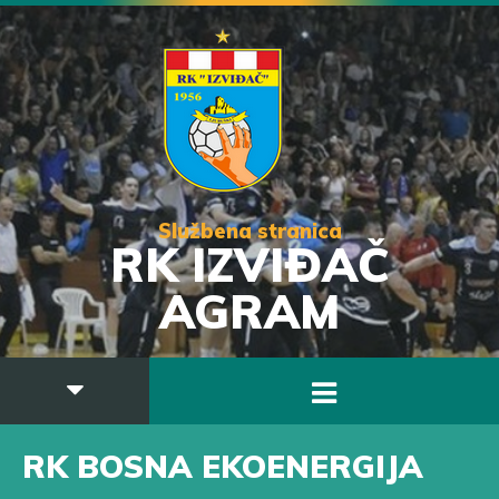
Službena stranica
RK IZVIĐAČ
AGRAM
RK BOSNA EKOENERGIJA