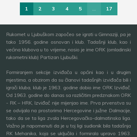
1
2
3
4
5
…
17
Rukomet u Ljubuškom započeo se igrati u Gimnaziji, pa je
tako 1956. godine osnovan i klub. Tadašnji klub, kao i
većina klubova u to vrijeme, nosio je ime ORK (omladinski
rukometni klub) Partizan Ljubuški.
Formiranjem sekcije izviđača u općini kao i u drugim
mjestima, a obzirom da su članovi tadašnjih izviđača bili i
igrači kluba, klub je 1963. godine dobio ime ORK Izviđač.
Od 1963. godine do danas sa različitim predznakom ORK
- RK – HRK, Izviđač nije mijenjao ime. Prva prvenstva su
se odvijala na prostorima Hercegovine i južne Dalmacije,
tako da se ta liga zvala Hercegovačko-dalmatinska liga.
Važno je napomenuti da je u toj ligi sudionik bila tadašnja
RK Mehanika, koja se uključila i formirala upravo 1963.