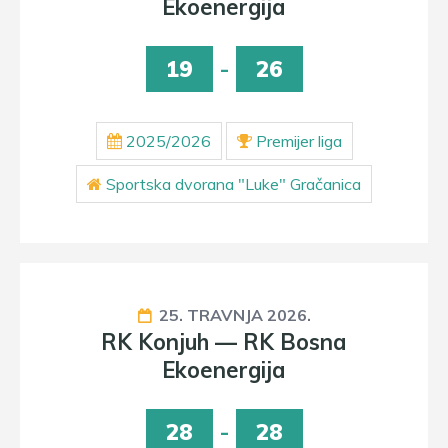
Ekoenergija
19
-
26
2025/2026
Premijer liga
Sportska dvorana "Luke" Gračanica
25. TRAVNJA 2026.
RK Konjuh — RK Bosna
Ekoenergija
28
-
28