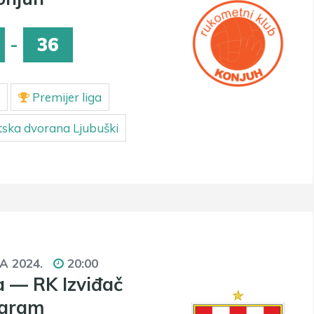
-
36
Premijer liga
ska dvorana Ljubuški
JA 2024.
20:00
 — RK Izviđač
gram