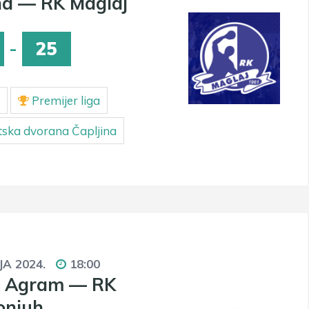
na — RK Maglaj
-
25
Premijer liga
ska dvorana Čapljina
JA 2024.
18:00
č Agram — RK
onjuh