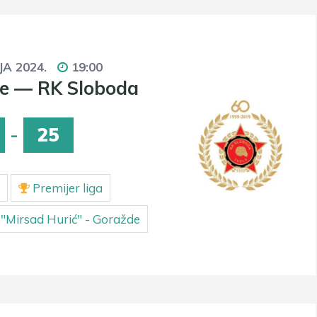
JA 2024.
19:00
e — RK Sloboda
-
25
Premijer liga
"Mirsad Hurić" - Goražde