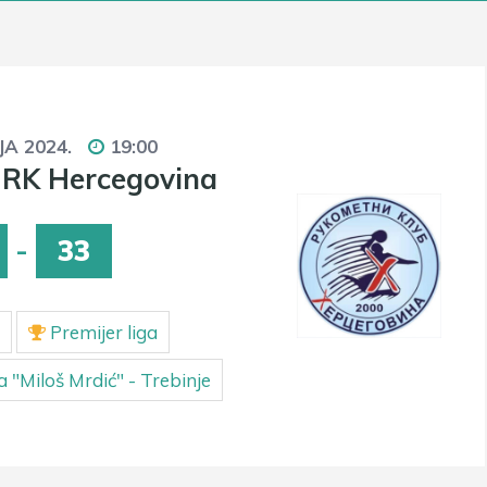
JA 2024.
19:00
 RK Hercegovina
-
33
Premijer liga
 "Miloš Mrdić" - Trebinje