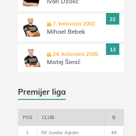
Ivan Džolić
22
7. kolovoza 2002.
Mihael Bebek
13
24. kolovoza 2005.
Matej Šimić
Premijer liga
POS
CLUB
B
1
RK Izvidac Agram
44