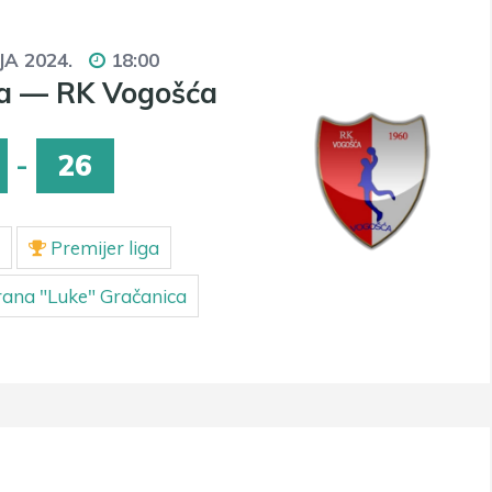
JA 2024.
18:00
a — RK Vogošća
-
26
Premijer liga
ana "Luke" Gračanica