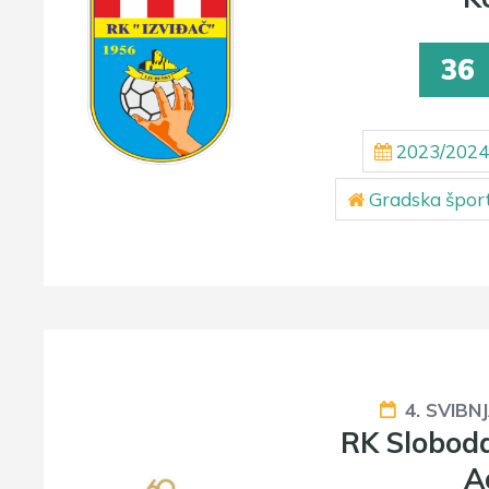
36
2023/2024
Gradska šport
4. SVIBN
RK Sloboda
A