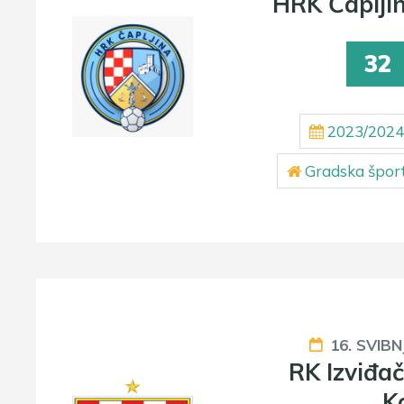
HRK Čaplji
32
2023/2024
Gradska šport
16. SVIBN
RK Izviđa
K