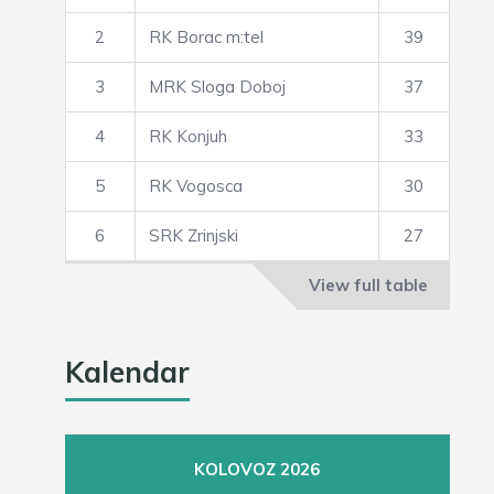
2
RK Borac m:tel
39
3
MRK Sloga Doboj
37
4
RK Konjuh
33
5
RK Vogosca
30
6
SRK Zrinjski
27
View full table
Kalendar
KOLOVOZ 2026