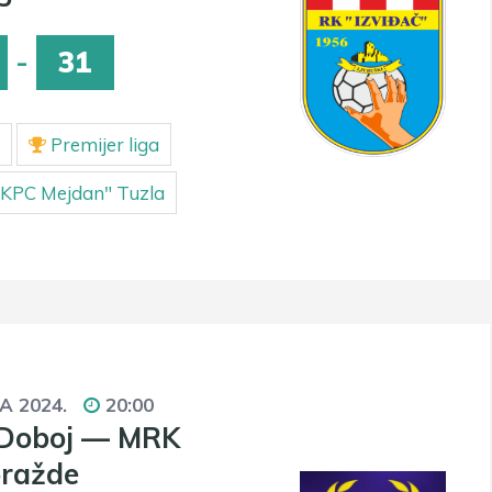
-
31
Premijer liga
KPC Mejdan" Tuzla
JA 2024.
20:00
 Doboj — MRK
ražde