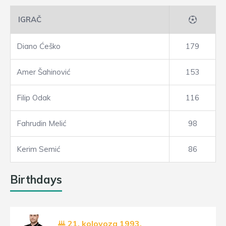
IGRAČ
Diano Ćeško
179
Amer Šahinović
153
Filip Odak
116
Fahrudin Melić
98
Kerim Semić
86
Birthdays
21. kolovoza 1993.