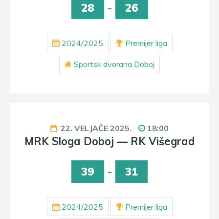
28
-
26
2024/2025
Premijer liga
Sportsk dvorana Doboj
22. VELJAČE 2025.
18:00
MRK Sloga Doboj — RK Višegrad
39
-
31
2024/2025
Premijer liga