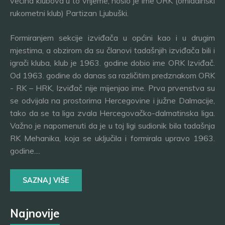
većina klubova u to vrijeme, nosio je ime ORK (omladinski
rukometni klub) Partizan Ljubuški.
Formiranjem sekcije izviđača u općini kao i u drugim
mjestima, a obzirom da su članovi tadašnjih izviđača bili i
igrači kluba, klub je 1963. godine dobio ime ORK Izviđač.
Od 1963. godine do danas sa različitim predznakom ORK
- RK – HRK, Izviđač nije mijenjao ime. Prva prvenstva su
se odvijala na prostorima Hercegovine i južne Dalmacije,
tako da se ta liga zvala Hercegovačko-dalmatinska liga.
Važno je napomenuti da je u toj ligi sudionik bila tadašnja
RK Mehanika, koja se uključila i formirala upravo 1963.
godine....
SAZNAJ VIŠE
Najnovije