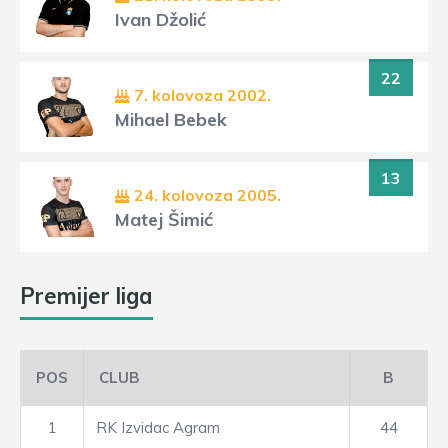
Ivan Džolić
22
7. kolovoza 2002.
Mihael Bebek
13
24. kolovoza 2005.
Matej Šimić
Premijer liga
POS
CLUB
B
1
RK Izvidac Agram
44