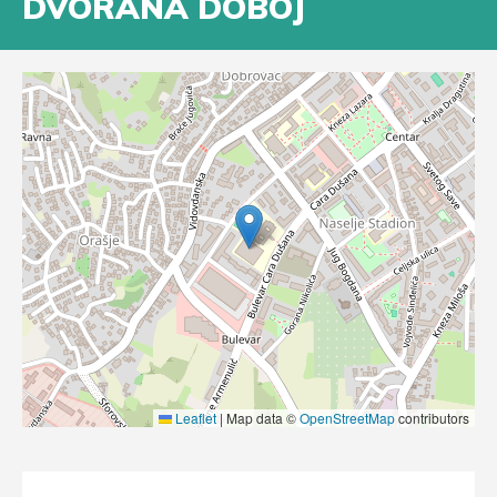
DVORANA DOBOJ
Leaflet
|
Map data ©
OpenStreetMap
contributors