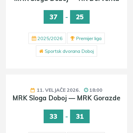
37
-
25
2025/2026
Premijer liga
Sportsk dvorana Doboj
11. VELJAČE 2026.
18:00
MRK Sloga Doboj — MRK Gorazde
33
-
31