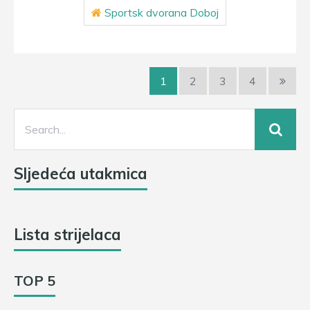
Sportsk dvorana Doboj
1
2
3
4
Sljedeća utakmica
Lista strijelaca
TOP 5