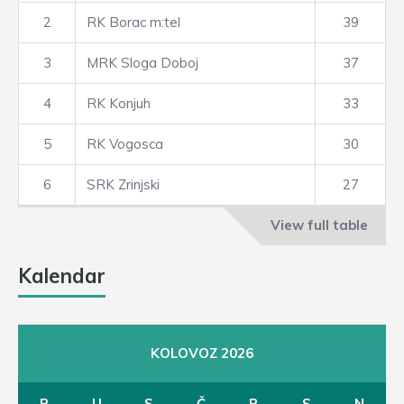
2
RK Borac m:tel
39
3
MRK Sloga Doboj
37
4
RK Konjuh
33
5
RK Vogosca
30
6
SRK Zrinjski
27
View full table
Kalendar
KOLOVOZ 2026
P
U
S
Č
P
S
N