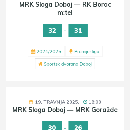
MRK Sloga Doboj — RK Borac
m:tel
32
-
31
2024/2025
Premijer liga
Sportsk dvorana Doboj
19. TRAVNJA 2025.
18:00
MRK Sloga Doboj — MRK Goražde
30
-
26