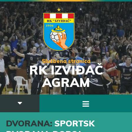
Službena stranica
RK IZVIĐAČ
AGRAM
DVORANA:
SPORTSK