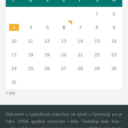
1
2
3
4
5
6
7
8
9
10
11
12
13
14
15
16
17
18
19
20
21
22
23
24
25
26
27
28
29
30
31
« srp
Rukomet u Ljubuškom započeo se igrati u Gimnaziji, pa je
tako 1956. godine osnovan i klub. Tadašnji klub, kao i