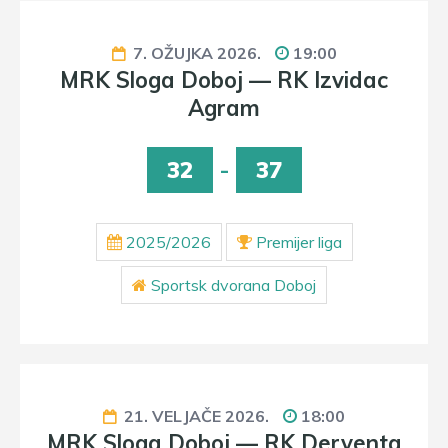
7. OŽUJKA 2026.
19:00
MRK Sloga Doboj — RK Izvidac
Agram
32
-
37
2025/2026
Premijer liga
Sportsk dvorana Doboj
21. VELJAČE 2026.
18:00
MRK Sloga Doboj — RK Derventa