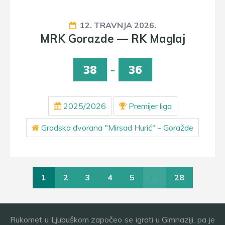
12. TRAVNJA 2026.
MRK Gorazde — RK Maglaj
38
-
36
2025/2026
Premijer liga
Gradska dvorana "Mirsad Hurić" - Goražde
1
2
3
4
5
…
28
Rukomet u Ljubuškom započeo se igrati u Gimnaziji, pa je