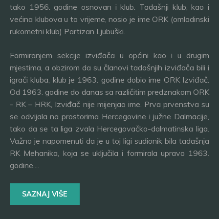
tako 1956. godine osnovan i klub. Tadašnji klub, kao i
većina klubova u to vrijeme, nosio je ime ORK (omladinski
rukometni klub) Partizan Ljubuški.
Formiranjem sekcije izviđača u općini kao i u drugim
mjestima, a obzirom da su članovi tadašnjih izviđača bili i
igrači kluba, klub je 1963. godine dobio ime ORK Izviđač.
Od 1963. godine do danas sa različitim predznakom ORK
- RK – HRK, Izviđač nije mijenjao ime. Prva prvenstva su
se odvijala na prostorima Hercegovine i južne Dalmacije,
tako da se ta liga zvala Hercegovačko-dalmatinska liga.
Važno je napomenuti da je u toj ligi sudionik bila tadašnja
RK Mehanika, koja se uključila i formirala upravo 1963.
godine....
SAZNAJ VIŠE