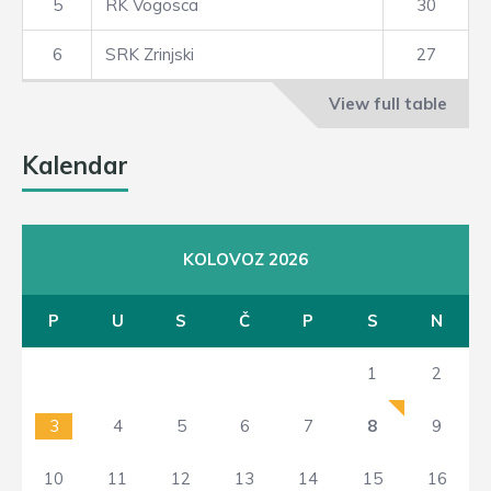
5
RK Vogosca
30
6
SRK Zrinjski
27
View full table
Kalendar
KOLOVOZ 2026
P
U
S
Č
P
S
N
1
2
3
4
5
6
7
8
9
10
11
12
13
14
15
16