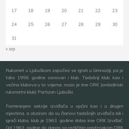
17
18
19
20
21
22
23
24
25
26
27
28
29
30
31
« srp
Rukomet u Ljubuškom započeo se igrati u Gimnaziji, pa je
tako 1956. godine osnovan i klub. Tadašnji klub, kao i
većina klubova u to vrijeme, nosio je ime ORK (omladinski
rukometni klub) Partizan Ljubuški.
Formiranjem sekcije izviđača u općini kao i u drugim
mjestima, a obzirom da su članovi tadašnjih izviđača bili i
igrači kluba, klub je 1963. godine dobio ime ORK Izviđač.
Od 1963. godine do danas sa različitim predznakom ORK