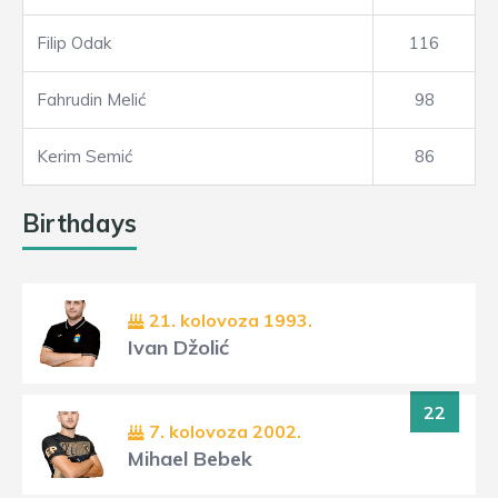
Filip Odak
116
Fahrudin Melić
98
Kerim Semić
86
Birthdays
21. kolovoza 1993.
Ivan Džolić
22
7. kolovoza 2002.
Mihael Bebek