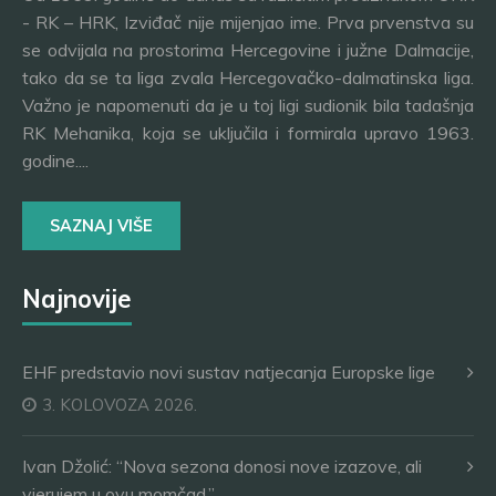
- RK – HRK, Izviđač nije mijenjao ime. Prva prvenstva su
se odvijala na prostorima Hercegovine i južne Dalmacije,
tako da se ta liga zvala Hercegovačko-dalmatinska liga.
Važno je napomenuti da je u toj ligi sudionik bila tadašnja
RK Mehanika, koja se uključila i formirala upravo 1963.
godine....
SAZNAJ VIŠE
Najnovije
EHF predstavio novi sustav natjecanja Europske lige
3. KOLOVOZA 2026.
Ivan Džolić: “Nova sezona donosi nove izazove, ali
vjerujem u ovu momčad.”