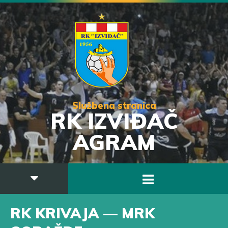
Službena stranica
RK IZVIĐAČ
AGRAM
RK KRIVAJA — MRK