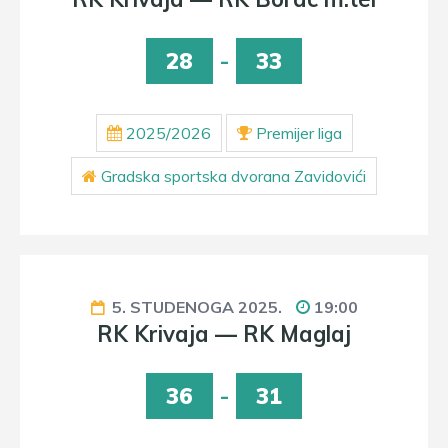
28
-
33
2025/2026
Premijer liga
Gradska sportska dvorana Zavidovići
5. STUDENOGA 2025.
19:00
RK Krivaja — RK Maglaj
36
-
31