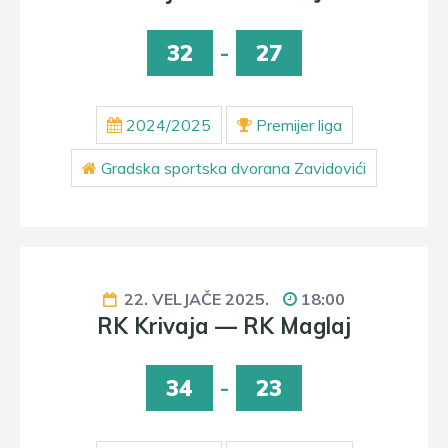
32
-
27
2024/2025
Premijer liga
Gradska sportska dvorana Zavidovići
22. VELJAČE 2025.
18:00
RK Krivaja — RK Maglaj
34
-
23