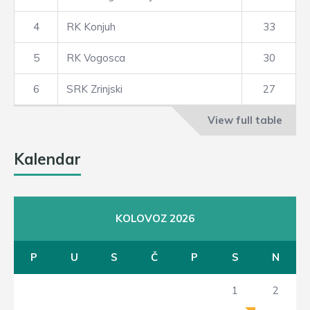
4
RK Konjuh
33
5
RK Vogosca
30
6
SRK Zrinjski
27
View full table
Kalendar
KOLOVOZ 2026
P
U
S
Č
P
S
N
1
2