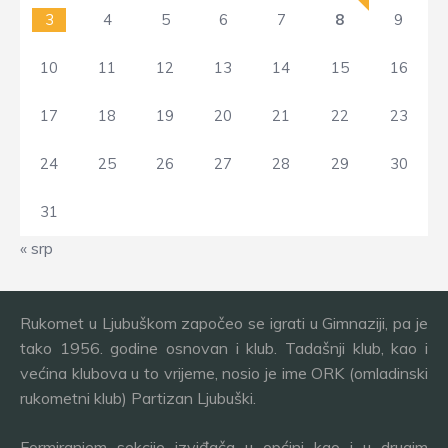
3
4
5
6
7
8
9
10
11
12
13
14
15
16
17
18
19
20
21
22
23
24
25
26
27
28
29
30
31
« srp
Rukomet u Ljubuškom započeo se igrati u Gimnaziji, pa je
tako 1956. godine osnovan i klub. Tadašnji klub, kao i
većina klubova u to vrijeme, nosio je ime ORK (omladinski
rukometni klub) Partizan Ljubuški.
Formiranjem sekcije izviđača u općini kao i u drugim