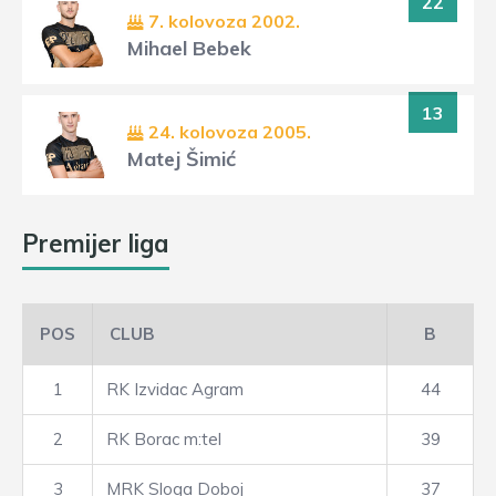
22
7. kolovoza 2002.
Mihael Bebek
13
24. kolovoza 2005.
Matej Šimić
Premijer liga
POS
CLUB
B
1
RK Izvidac Agram
44
2
RK Borac m:tel
39
3
MRK Sloga Doboj
37