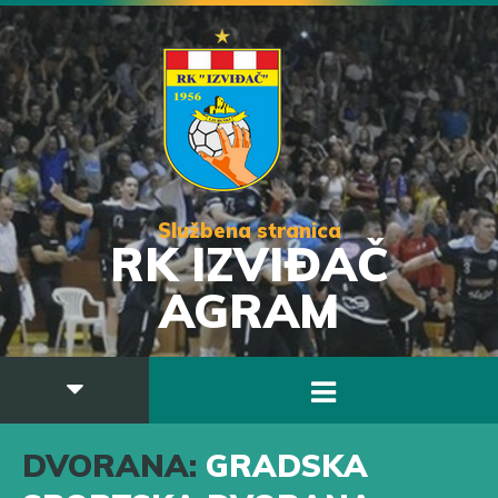
Službena stranica
RK IZVIĐAČ
AGRAM
DVORANA:
GRADSKA