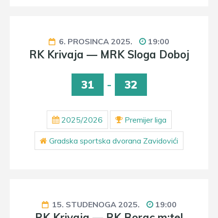
6. PROSINCA 2025.
19:00
RK Krivaja — MRK Sloga Doboj
31
-
32
2025/2026
Premijer liga
Gradska sportska dvorana Zavidovići
15. STUDENOGA 2025.
19:00
RK Krivaja — RK Borac m:tel