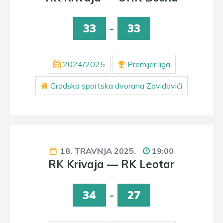
33
-
33
2024/2025
Premijer liga
Gradska sportska dvorana Zavidovići
18. TRAVNJA 2025.
19:00
RK Krivaja — RK Leotar
34
-
27