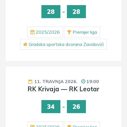
28
-
28
2025/2026
Premijer liga
Gradska sportska dvorana Zavidovići
11. TRAVNJA 2026.
19:00
RK Krivaja — RK Leotar
34
-
26