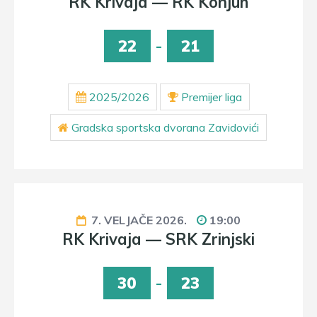
RK Krivaja — RK Konjuh
22
-
21
2025/2026
Premijer liga
Gradska sportska dvorana Zavidovići
7. VELJAČE 2026.
19:00
RK Krivaja — SRK Zrinjski
30
-
23