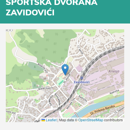
SPORTSKA DVORANA
ZAVIDOVIĆI
Leaflet
|
Map data ©
OpenStreetMap
contributors