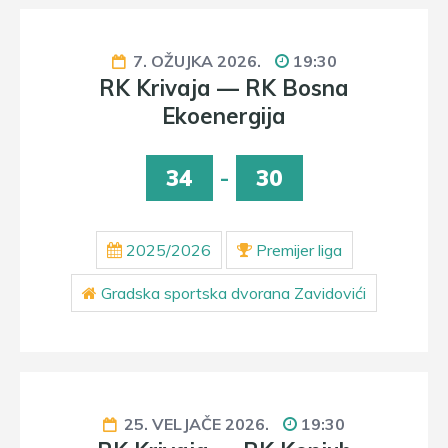
7. OŽUJKA 2026.
19:30
RK Krivaja — RK Bosna
Ekoenergija
34
-
30
2025/2026
Premijer liga
Gradska sportska dvorana Zavidovići
25. VELJAČE 2026.
19:30