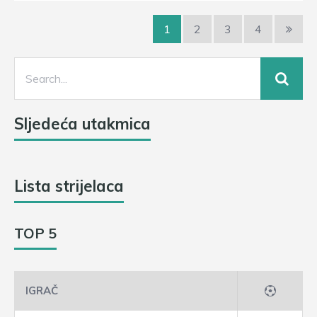
1
2
3
4
Sljedeća utakmica
Lista strijelaca
TOP 5
IGRAČ