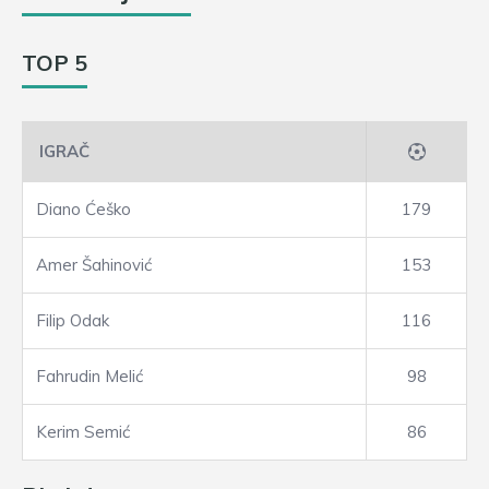
TOP 5
IGRAČ
Diano Ćeško
179
Amer Šahinović
153
Filip Odak
116
Fahrudin Melić
98
Kerim Semić
86