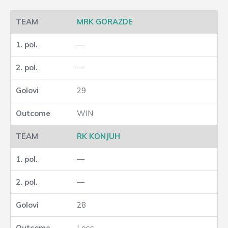
MRK GORAZDE
—
—
29
WIN
RK KONJUH
—
—
28
Loss