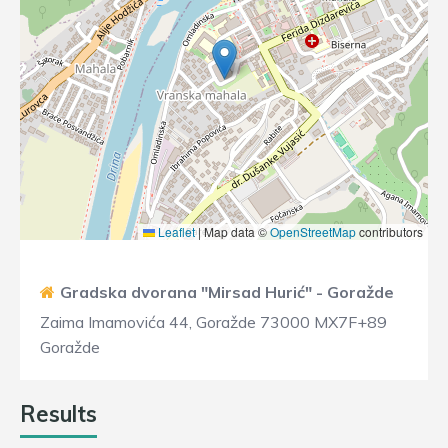
Leaflet
|
Map data ©
OpenStreetMap
contributors
Gradska dvorana "Mirsad Hurić" - Goražde
Zaima Imamovića 44, Goražde 73000 MX7F+89
Goražde
Results