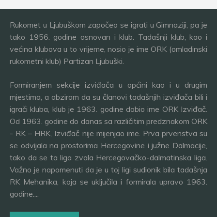
Rukomet u Ljubuškom započeo se igrati u Gimnaziji, pa je
tako 1956. godine osnovan i klub. Tadašnji klub, kao i
većina klubova u to vrijeme, nosio je ime ORK (omladinski
rukometni klub) Partizan Ljubuški.
Formiranjem sekcije izviđača u općini kao i u drugim
mjestima, a obzirom da su članovi tadašnjih izviđača bili i
igrači kluba, klub je 1963. godine dobio ime ORK Izviđač.
Od 1963. godine do danas sa različitim predznakom ORK
- RK – HRK, Izviđač nije mijenjao ime. Prva prvenstva su
se odvijala na prostorima Hercegovine i južne Dalmacije,
tako da se ta liga zvala Hercegovačko-dalmatinska liga.
Važno je napomenuti da je u toj ligi sudionik bila tadašnja
RK Mehanika, koja se uključila i formirala upravo 1963.
godine....