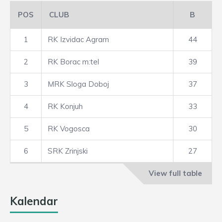
POS
CLUB
B
1
RK Izvidac Agram
44
2
RK Borac m:tel
39
3
MRK Sloga Doboj
37
4
RK Konjuh
33
5
RK Vogosca
30
6
SRK Zrinjski
27
View full table
Kalendar