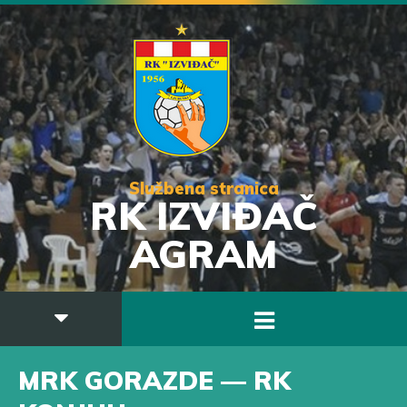
Službena stranica
RK IZVIĐAČ
AGRAM
MRK GORAZDE — RK