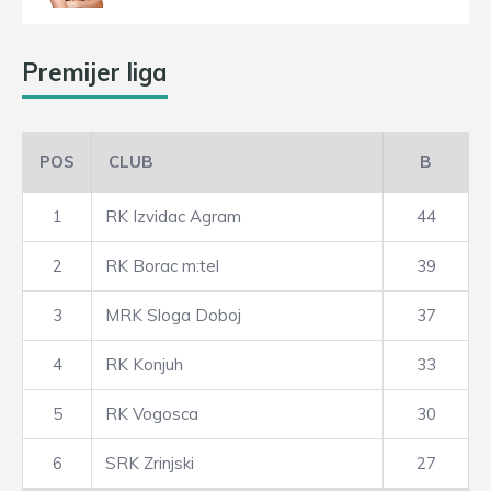
Premijer liga
POS
CLUB
B
1
RK Izvidac Agram
44
2
RK Borac m:tel
39
3
MRK Sloga Doboj
37
4
RK Konjuh
33
5
RK Vogosca
30
6
SRK Zrinjski
27