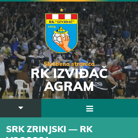
Službena stranica
RK IZVIĐAČ
AGRAM
SRK ZRINJSKI — RK