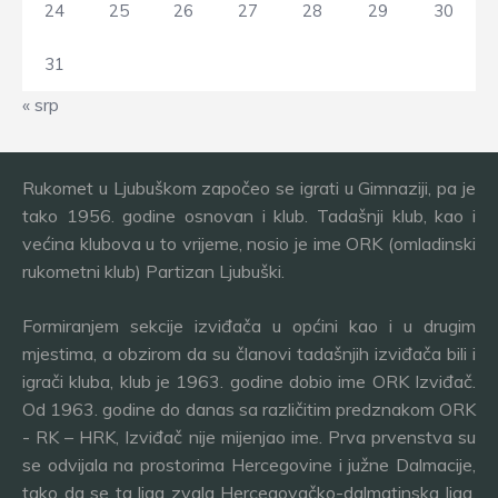
24
25
26
27
28
29
30
31
« srp
Rukomet u Ljubuškom započeo se igrati u Gimnaziji, pa je
tako 1956. godine osnovan i klub. Tadašnji klub, kao i
većina klubova u to vrijeme, nosio je ime ORK (omladinski
rukometni klub) Partizan Ljubuški.
Formiranjem sekcije izviđača u općini kao i u drugim
mjestima, a obzirom da su članovi tadašnjih izviđača bili i
igrači kluba, klub je 1963. godine dobio ime ORK Izviđač.
Od 1963. godine do danas sa različitim predznakom ORK
- RK – HRK, Izviđač nije mijenjao ime. Prva prvenstva su
se odvijala na prostorima Hercegovine i južne Dalmacije,
tako da se ta liga zvala Hercegovačko-dalmatinska liga.