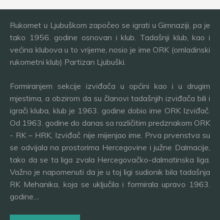
Rukomet u Ljubuškom započeo se igrati u Gimnaziji, pa je
tako 1956. godine osnovan i klub. Tadašnji klub, kao i
većina klubova u to vrijeme, nosio je ime ORK (omladinski
rukometni klub) Partizan Ljubuški.
Formiranjem sekcije izviđača u općini kao i u drugim
mjestima, a obzirom da su članovi tadašnjih izviđača bili i
igrači kluba, klub je 1963. godine dobio ime ORK Izviđač.
Od 1963. godine do danas sa različitim predznakom ORK
- RK – HRK, Izviđač nije mijenjao ime. Prva prvenstva su
se odvijala na prostorima Hercegovine i južne Dalmacije,
tako da se ta liga zvala Hercegovačko-dalmatinska liga.
Važno je napomenuti da je u toj ligi sudionik bila tadašnja
RK Mehanika, koja se uključila i formirala upravo 1963.
godine....