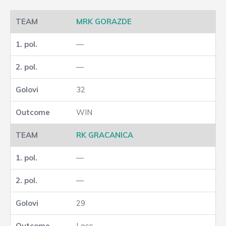
MRK GORAZDE
—
—
32
WIN
RK GRACANICA
—
—
29
Loss