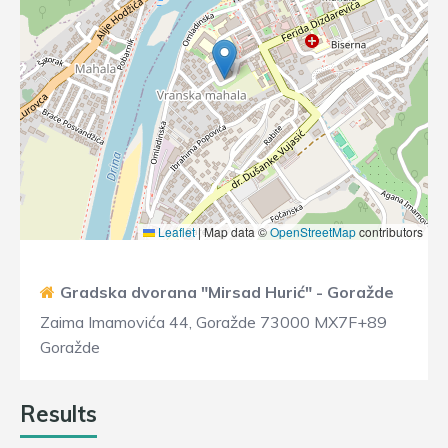
Leaflet
|
Map data ©
OpenStreetMap
contributors
Gradska dvorana "Mirsad Hurić" - Goražde
Zaima Imamovića 44, Goražde 73000 MX7F+89
Goražde
Results