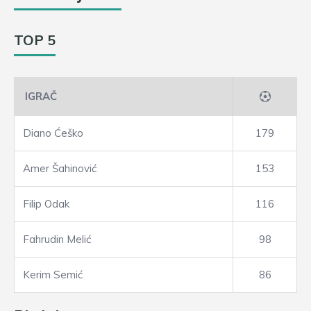
TOP 5
IGRAČ
Diano Ćeško
179
Amer Šahinović
153
Filip Odak
116
Fahrudin Melić
98
Kerim Semić
86