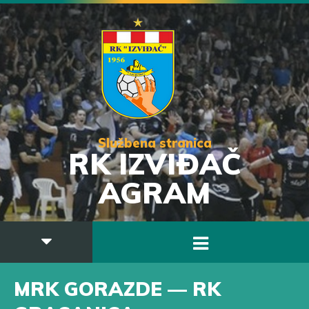
Službena stranica
RK IZVIĐAČ
AGRAM
MRK GORAZDE — RK