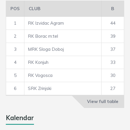
POS
CLUB
B
1
RK Izvidac Agram
44
2
RK Borac m:tel
39
3
MRK Sloga Doboj
37
4
RK Konjuh
33
5
RK Vogosca
30
6
SRK Zrinjski
27
View full table
Kalendar