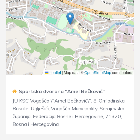
Leaflet
|
Map data ©
OpenStreetMap
contributors
Sportska dvorana "Amel Bečković"
JU KSC Vogošća \"Amel Bečković\", 8, Omladinska,
Rosulje, Uglješići, Vogošća Municipality, Sarajevska
županija, Federacija Bosne i Hercegovine, 71320,
Bosna i Hercegovina