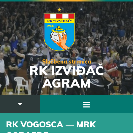
Službena stranica
RK IZVIĐAČ
AGRAM
RK VOGOSCA — MRK