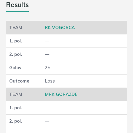
Results
RK VOGOSCA
—
—
25
Loss
MRK GORAZDE
—
—