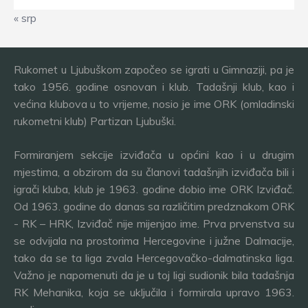
« srp
Rukomet u Ljubuškom započeo se igrati u Gimnaziji, pa je
tako 1956. godine osnovan i klub. Tadašnji klub, kao i
većina klubova u to vrijeme, nosio je ime ORK (omladinski
rukometni klub) Partizan Ljubuški.
Formiranjem sekcije izviđača u općini kao i u drugim
mjestima, a obzirom da su članovi tadašnjih izviđača bili i
igrači kluba, klub je 1963. godine dobio ime ORK Izviđač.
Od 1963. godine do danas sa različitim predznakom ORK
- RK – HRK, Izviđač nije mijenjao ime. Prva prvenstva su
se odvijala na prostorima Hercegovine i južne Dalmacije,
tako da se ta liga zvala Hercegovačko-dalmatinska liga.
Važno je napomenuti da je u toj ligi sudionik bila tadašnja
RK Mehanika, koja se uključila i formirala upravo 1963.