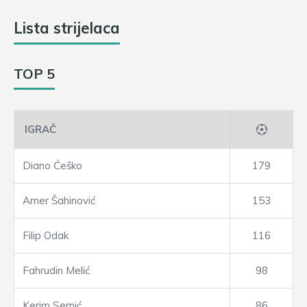
Lista strijelaca
TOP 5
IGRAČ
Diano Ćeško
179
Amer Šahinović
153
Filip Odak
116
Fahrudin Melić
98
Kerim Semić
86