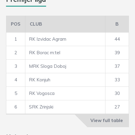
POS
CLUB
B
1
RK Izvidac Agram
44
2
RK Borac m:tel
39
3
MRK Sloga Doboj
37
4
RK Konjuh
33
5
RK Vogosca
30
6
SRK Zrinjski
27
View full table