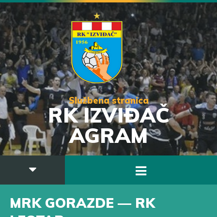
Službena stranica
RK IZVIĐAČ
AGRAM
MRK GORAZDE — RK