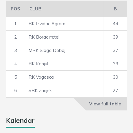
POS
CLUB
B
1
RK Izvidac Agram
44
2
RK Borac m:tel
39
3
MRK Sloga Doboj
37
4
RK Konjuh
33
5
RK Vogosca
30
6
SRK Zrinjski
27
View full table
Kalendar