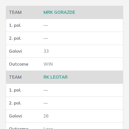
MRK GORAZDE
—
—
33
WIN
RK LEOTAR
—
—
26
Loss