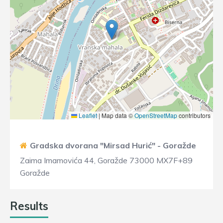
Leaflet
|
Map data ©
OpenStreetMap
contributors
Gradska dvorana "Mirsad Hurić" - Goražde
Zaima Imamovića 44, Goražde 73000 MX7F+89
Goražde
Results