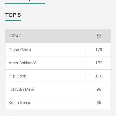
TOP 5
IGRAČ
Diano Ćeško
179
Amer Šahinović
153
Filip Odak
116
Fahrudin Melić
98
Kerim Semić
86