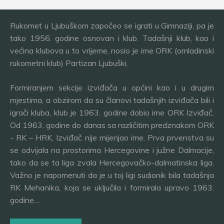
Rukomet u Ljubuškom započeo se igrati u Gimnaziji, pa je
tako 1956. godine osnovan i klub. Tadašnji klub, kao i
većina klubova u to vrijeme, nosio je ime ORK (omladinski
rukometni klub) Partizan Ljubuški.
Formiranjem sekcije izviđača u općini kao i u drugim
mjestima, a obzirom da su članovi tadašnjih izviđača bili i
igrači kluba, klub je 1963. godine dobio ime ORK Izviđač.
Od 1963. godine do danas sa različitim predznakom ORK
- RK – HRK, Izviđač nije mijenjao ime. Prva prvenstva su
se odvijala na prostorima Hercegovine i južne Dalmacije,
tako da se ta liga zvala Hercegovačko-dalmatinska liga.
Važno je napomenuti da je u toj ligi sudionik bila tadašnja
RK Mehanika, koja se uključila i formirala upravo 1963.
godine....