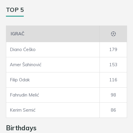
TOP 5
IGRAČ
Diano Ćeško
179
Amer Šahinović
153
Filip Odak
116
Fahrudin Melić
98
Kerim Semić
86
Birthdays