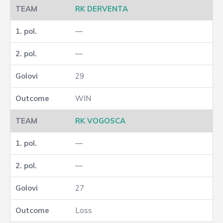
RK DERVENTA
—
—
29
WIN
RK VOGOSCA
—
—
27
Loss