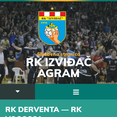
Službena stranica
RK IZVIĐAČ
AGRAM
RK DERVENTA — RK