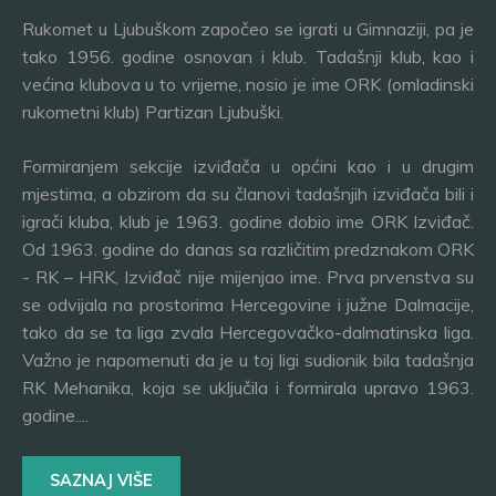
Rukomet u Ljubuškom započeo se igrati u Gimnaziji, pa je
tako 1956. godine osnovan i klub. Tadašnji klub, kao i
većina klubova u to vrijeme, nosio je ime ORK (omladinski
rukometni klub) Partizan Ljubuški.
Formiranjem sekcije izviđača u općini kao i u drugim
mjestima, a obzirom da su članovi tadašnjih izviđača bili i
igrači kluba, klub je 1963. godine dobio ime ORK Izviđač.
Od 1963. godine do danas sa različitim predznakom ORK
- RK – HRK, Izviđač nije mijenjao ime. Prva prvenstva su
se odvijala na prostorima Hercegovine i južne Dalmacije,
tako da se ta liga zvala Hercegovačko-dalmatinska liga.
Važno je napomenuti da je u toj ligi sudionik bila tadašnja
RK Mehanika, koja se uključila i formirala upravo 1963.
godine....
SAZNAJ VIŠE