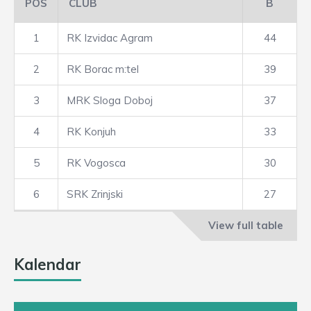
POS
CLUB
B
1
RK Izvidac Agram
44
2
RK Borac m:tel
39
3
MRK Sloga Doboj
37
4
RK Konjuh
33
5
RK Vogosca
30
6
SRK Zrinjski
27
View full table
Kalendar