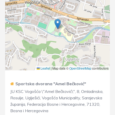
Leaflet
|
Map data ©
OpenStreetMap
contributors
Sportska dvorana "Amel Bečković"
JU KSC Vogošća \"Amel Bečković\", 8, Omladinska,
Rosulje, Uglješići, Vogošća Municipality, Sarajevska
županija, Federacija Bosne i Hercegovine, 71320,
Bosna i Hercegovina