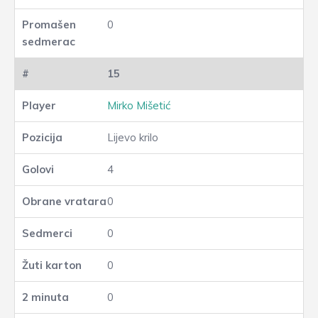
0
15
Mirko Mišetić
Lijevo krilo
4
0
0
0
0