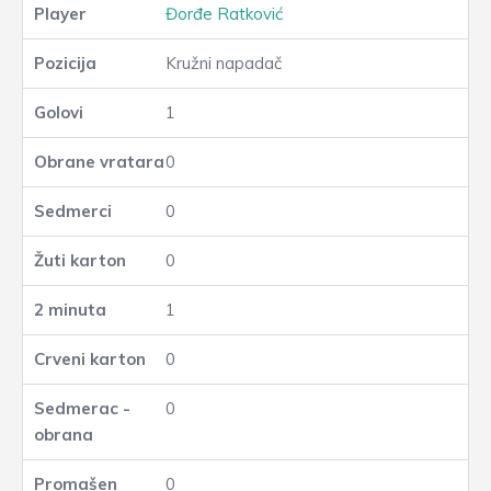
Đorđe Ratković
Kružni napadač
1
0
0
0
1
0
0
0