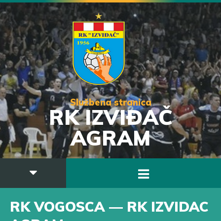
Službena stranica
RK IZVIĐAČ
AGRAM
RK VOGOSCA — RK IZVIDAC