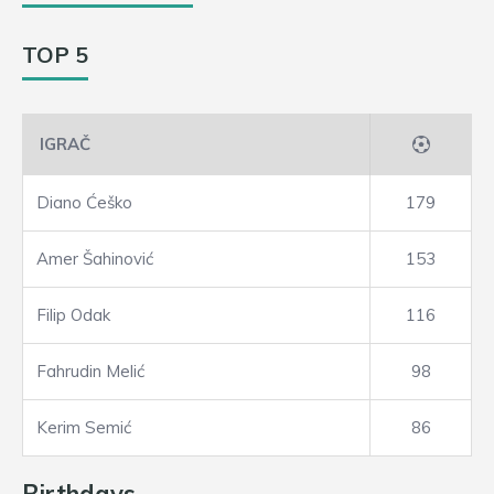
TOP 5
IGRAČ
Diano Ćeško
179
Amer Šahinović
153
Filip Odak
116
Fahrudin Melić
98
Kerim Semić
86