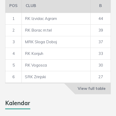
POS
CLUB
B
1
RK Izvidac Agram
44
2
RK Borac m:tel
39
3
MRK Sloga Doboj
37
4
RK Konjuh
33
5
RK Vogosca
30
6
SRK Zrinjski
27
View full table
Kalendar