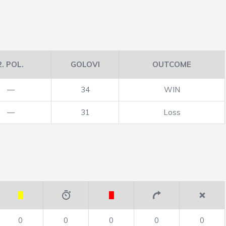
2. POL.
GOLOVI
OUTCOME
—
34
WIN
—
31
Loss
0
0
0
0
0