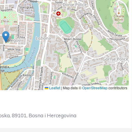
Leaflet
|
Map data ©
OpenStreetMap
contributors
rpska, 89101, Bosna i Hercegovina