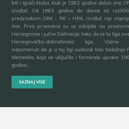
bili i igrači kluba, klub je 1963. godine dobio ime O
Izviđač. Od 1963. godine do danas sa različit
predznakom ORK - RK – HRK, Izviđač nije mijenj
ime. Prva prvenstva su se odvijala na prostori
Hercegovine i južne Dalmacije, tako da se ta liga zva
Hercegovačko-dalmatinska liga. Važno 
napomenuti da je u toj ligi sudionik bila tadašnja 
Mehanika, koja se uključila i formirala upravo 196
godine....
SAZNAJ VIŠE
Copyright © 2004 - 2022. RK Izviđač - Sva prava zadrža