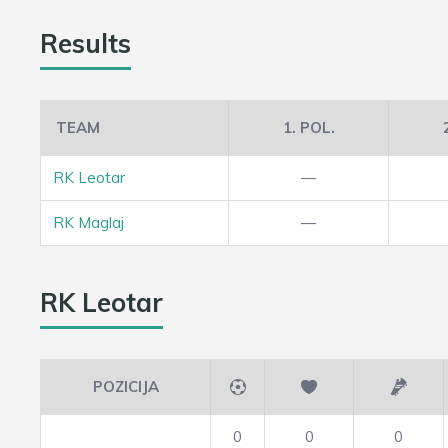
Results
TEAM
1. POL.
RK Leotar
—
RK Maglaj
—
RK Leotar
POZICIJA
0
0
0