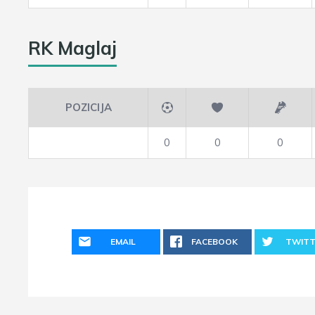
RK Maglaj
POZICIJA
0
0
0
EMAIL
FACEBOOK
TWITT