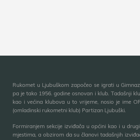
Rukomet u Ljubuškom započeo se igrati u Gimnazij
pa je tako 1956. godine osnovan i klub. Tadašnji klu
kao i većina klubova u to vrijeme, nosio je ime O
(omladinski rukometni klub) Partizan Ljubuški.
Formiranjem sekcije izviđača u općini kao i u drug
mjestima, a obzirom da su članovi tadašnjih izviđa