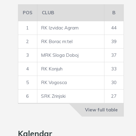
POS
CLUB
B
1
RK Izvidac Agram
44
2
RK Borac m:tel
39
3
MRK Sloga Doboj
37
4
RK Konjuh
33
5
RK Vogosca
30
6
SRK Zrinjski
27
View full table
Kalendar