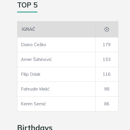
TOP 5
IGRAČ
Diano Ćeško
179
Amer Šahinović
153
Filip Odak
116
Fahrudin Melić
98
Kerim Semić
86
Birthdays