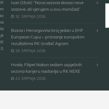
RK
Ivan Džolić: “Nova sezona donosi nove
im
izazove, ali vjerujem u ovu momčad.”
ao
31. SRPNJA 2026.
ma
la
Bosna i Hercegovina broj jedan u EHF
je
European Cupu – priznanje europskim
RK
rezultatima RK Izviđač Agram
3.
29. SRPNJA 2026.
Hvala, Filipe! Nakon sedam uspješnih
sezona karijeru nastavlja u RK NEXE
23. SRPNJA 2026.
na.