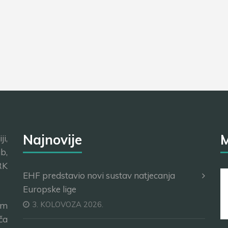
Najnovije
M
i,
b,
RK
EHF predstavio novi sustav natjecanja
Europske lige
3. KOLOVOZA 2026.
im
ča