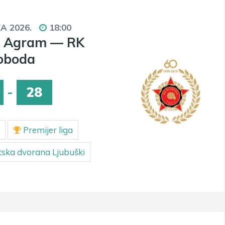
KA 2026.
18:00
c Agram — RK
oboda
-
28
Premijer liga
ska dvorana Ljubuški