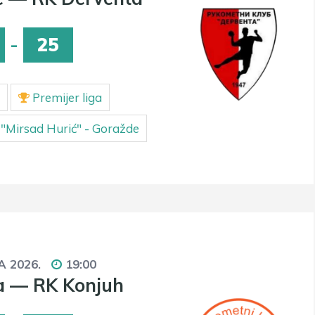
-
25
Premijer liga
"Mirsad Hurić" - Goražde
A 2026.
19:00
a — RK Konjuh