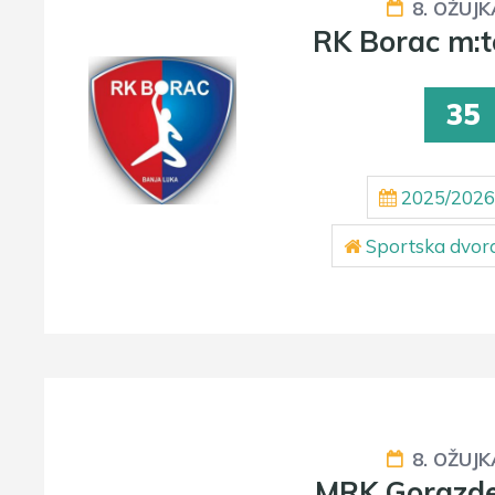
8. OŽUJK
RK Borac m:t
35
2025/2026
Sportska dvor
8. OŽUJK
MRK Gorazde