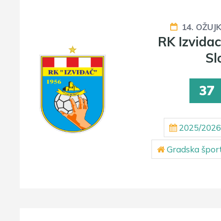
14. OŽUJ
RK Izvida
Sl
37
2025/2026
Gradska šport