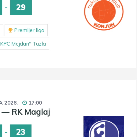
-
29
Premijer liga
KPC Mejdan" Tuzla
A 2026.
17:00
 — RK Maglaj
-
23