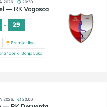
A 2026.
20:30
el — RK Vogosca
-
29
Premijer liga
ana "Borik" Banja Luka
A 2026.
20:00
 — RK Derventa