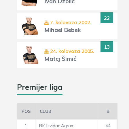
Ivan Džolić
22
7. kolovoza 2002.
Mihael Bebek
13
24. kolovoza 2005.
Matej Šimić
Premijer liga
POS
CLUB
B
1
RK Izvidac Agram
44