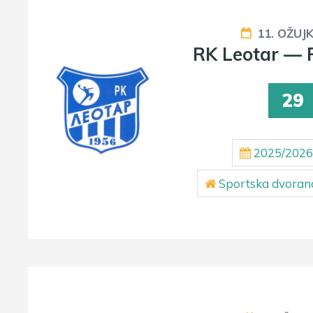
11. OŽUJ
RK Leotar — 
29
2025/2026
Sportska dvorana