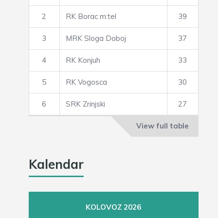
2
RK Borac m:tel
39
3
MRK Sloga Doboj
37
4
RK Konjuh
33
5
RK Vogosca
30
6
SRK Zrinjski
27
View full table
Kalendar
KOLOVOZ 2026