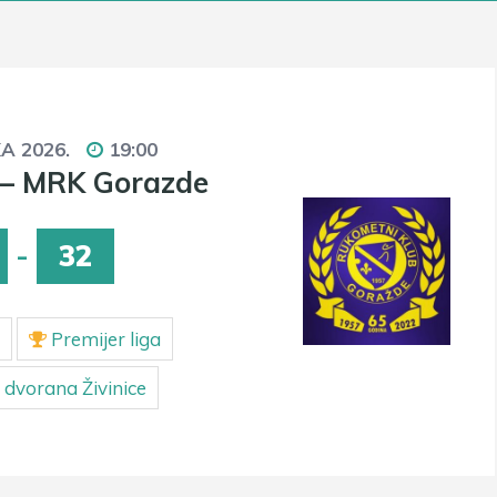
KA 2026.
19:00
— MRK Gorazde
-
32
Premijer liga
 dvorana Živinice