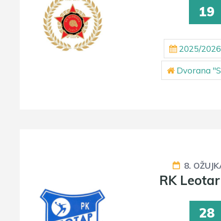
19
2025/2026
Dvorana "S
8. OŽUJK
RK Leotar
28