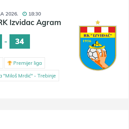
KA 2026.
18:30
RK Izvidac Agram
-
34
Premijer liga
 "Miloš Mrdić" - Trebinje