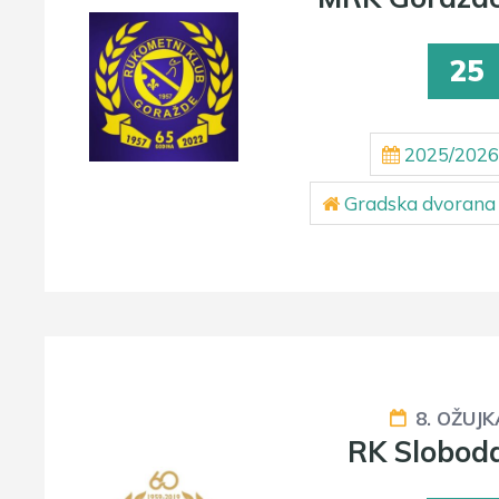
25
2025/2026
Gradska dvorana 
8. OŽUJK
RK Slobod