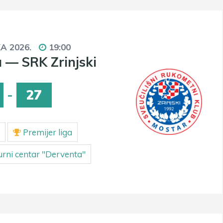
KA 2026.
19:00
 — SRK Zrinjski
-
27
Premijer liga
urni centar "Derventa"