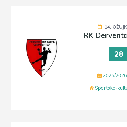
14. OŽUJ
RK Derventa
28
2025/2026
Sportsko-kult