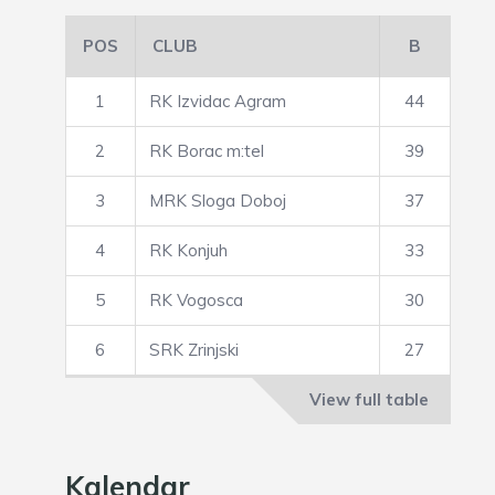
POS
CLUB
B
1
RK Izvidac Agram
44
2
RK Borac m:tel
39
3
MRK Sloga Doboj
37
4
RK Konjuh
33
5
RK Vogosca
30
6
SRK Zrinjski
27
View full table
Kalendar