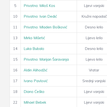
5
Privatno: Miloš Kos
Lijevi vanjski
10
Privatno: Ivan Dedić
Kružni napadač
11
Privatno: Mladen Bošković
Desno krilo
13
Mirko Mišetić
Lijevo krilo
14
Luka Bubalo
Desno krilo
15
Privatno: Marijan Šaravanja
Lijevo krilo
16
Aldin Alihodžić
Vratar
17
Ivano Pavlović
Srednji vanjski
18
Diano Ćeško
Lijevi vanjski
22
Mihael Bebek
Lijevi vanjski