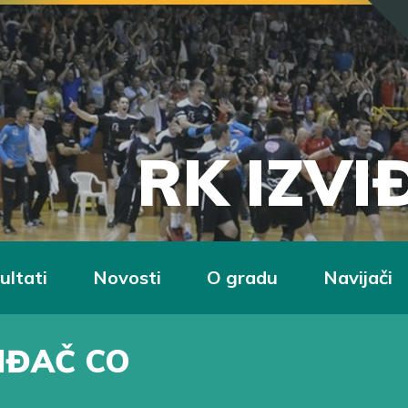
RK IZV
ultati
Novosti
O gradu
Navijači
IĐAČ CO