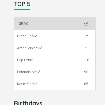
TOP 5
IGRAČ
Diano Ćeško
179
Amer Šahinović
153
Filip Odak
116
Fahrudin Melić
98
Kerim Semić
86
Birthdays