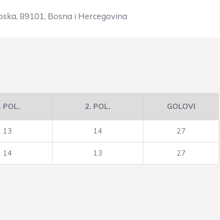
rpska, 89101, Bosna i Hercegovina
. POL.
2. POL.
GOLOVI
13
14
27
14
13
27