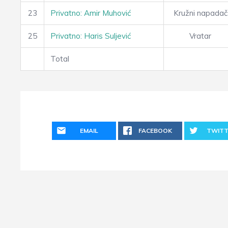
23
Privatno: Amir Muhović
Kružni napadač
25
Privatno: Haris Suljević
Vratar
Total
EMAIL
FACEBOOK
TWITT