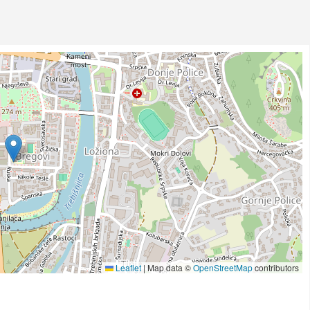
Leaflet
|
Map data ©
OpenStreetMap
contributors