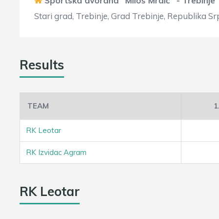
Sportska dvorana "Miloš Mrdić" - Trebinje
Stari grad, Trebinje, Grad Trebinje, Republika S
Results
TEAM
1
RK Leotar
RK Izvidac Agram
RK Leotar