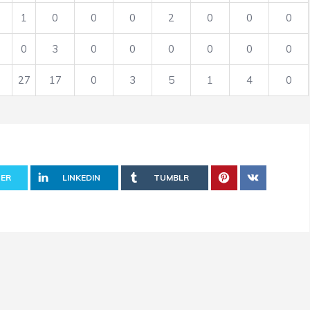
1
0
0
0
2
0
0
0
0
3
0
0
0
0
0
0
27
17
0
3
5
1
4
0
ER
LINKEDIN
TUMBLR