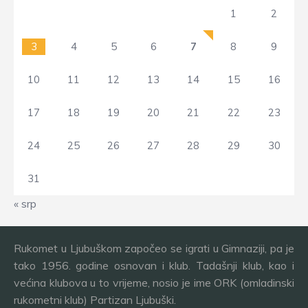
1
2
3
4
5
6
7
8
9
10
11
12
13
14
15
16
17
18
19
20
21
22
23
24
25
26
27
28
29
30
31
« srp
Rukomet u Ljubuškom započeo se igrati u Gimnaziji, pa je
tako 1956. godine osnovan i klub. Tadašnji klub, kao i
većina klubova u to vrijeme, nosio je ime ORK (omladinski
rukometni klub) Partizan Ljubuški.