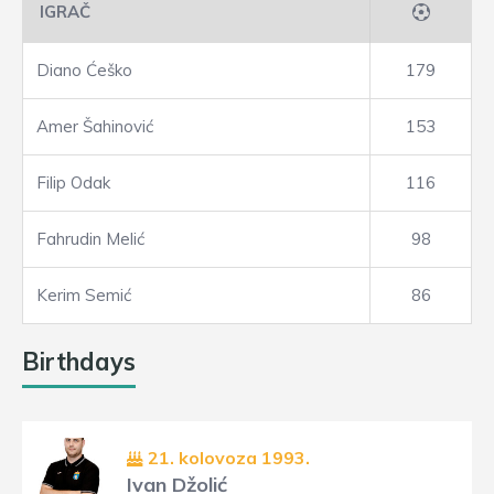
IGRAČ
Diano Ćeško
179
Amer Šahinović
153
Filip Odak
116
Fahrudin Melić
98
Kerim Semić
86
Birthdays
21. kolovoza 1993.
Ivan Džolić