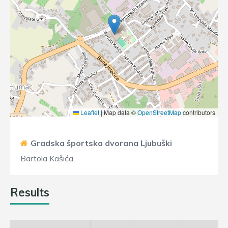
Leaflet
|
Map data ©
OpenStreetMap
contributors
Gradska športska dvorana Ljubuški
Bartola Kašića
Results