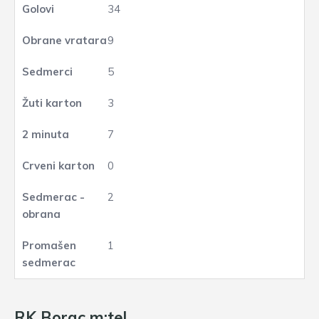
34
9
5
3
7
0
2
1
RK Borac m:tel