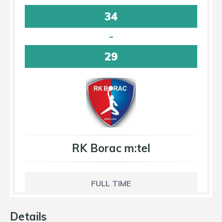
34
-
29
RK Borac m:tel
FULL TIME
Details