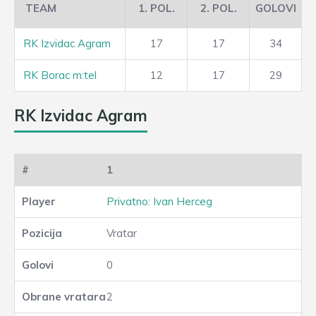
TEAM
1. POL.
2. POL.
GOLOVI
RK Izvidac Agram
17
17
34
RK Borac m:tel
12
17
29
RK Izvidac Agram
1
Privatno: Ivan Herceg
Vratar
0
2