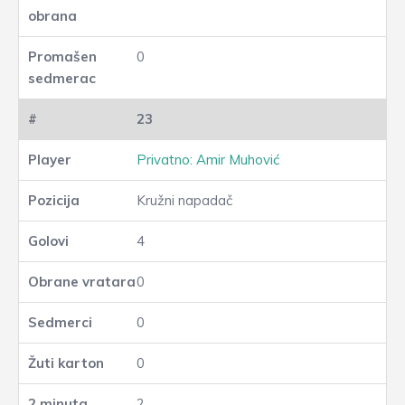
0
23
Privatno: Amir Muhović
Kružni napadač
4
0
0
0
2