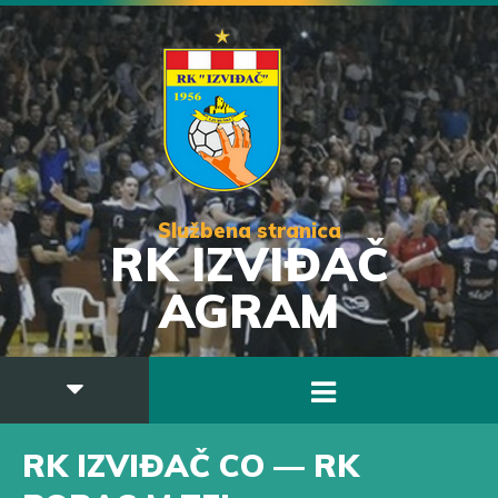
Službena stranica
RK IZVIĐAČ
AGRAM
RK IZVIĐAČ CO — RK