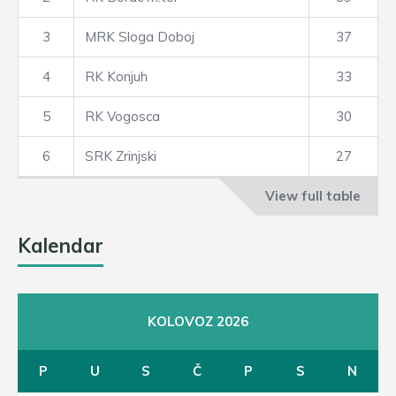
3
MRK Sloga Doboj
37
4
RK Konjuh
33
5
RK Vogosca
30
6
SRK Zrinjski
27
View full table
Kalendar
KOLOVOZ 2026
P
U
S
Č
P
S
N