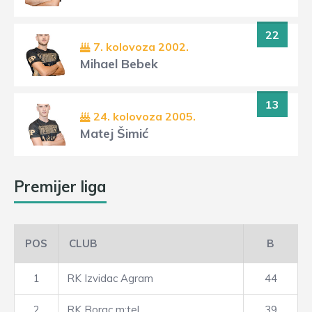
22
7. kolovoza 2002.
Mihael Bebek
13
24. kolovoza 2005.
Matej Šimić
Premijer liga
POS
CLUB
B
1
RK Izvidac Agram
44
2
RK Borac m:tel
39