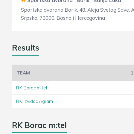
Sportska dvorana "Borik" Banja Luka
Sportska dvorana Borik, 48, Aleja Svetog Save, 
Srpska, 78000, Bosna i Hercegovina
Results
TEAM
1
RK Borac m:tel
RK Izvidac Agram
RK Borac m:tel