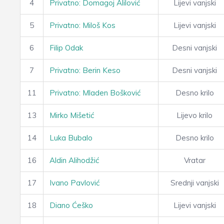
4
Privatno: Domagoj Alilović
Lijevi vanjski
5
Privatno: Miloš Kos
Lijevi vanjski
6
Filip Odak
Desni vanjski
7
Privatno: Berin Keso
Desni vanjski
11
Privatno: Mladen Bošković
Desno krilo
13
Mirko Mišetić
Lijevo krilo
14
Luka Bubalo
Desno krilo
16
Aldin Alihodžić
Vratar
17
Ivano Pavlović
Srednji vanjski
18
Diano Ćeško
Lijevi vanjski