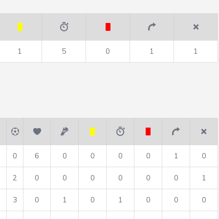
1
5
0
1
1
0
6
0
0
0
0
1
0
2
0
0
0
0
0
0
1
3
0
1
0
1
0
0
0