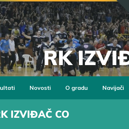
RK IZV
ultati
Novosti
O gradu
Navijači
K IZVIĐAČ CO