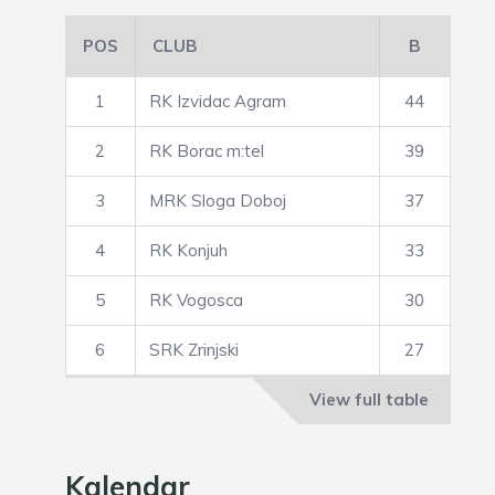
POS
CLUB
B
1
RK Izvidac Agram
44
2
RK Borac m:tel
39
3
MRK Sloga Doboj
37
4
RK Konjuh
33
5
RK Vogosca
30
6
SRK Zrinjski
27
View full table
Kalendar