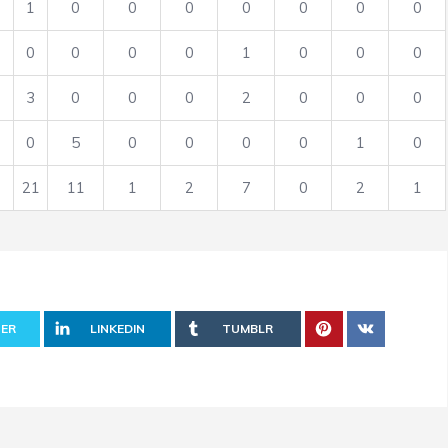
1
0
0
0
0
0
0
0
0
0
0
0
1
0
0
0
3
0
0
0
2
0
0
0
0
5
0
0
0
0
1
0
21
11
1
2
7
0
2
1
ER
LINKEDIN
TUMBLR