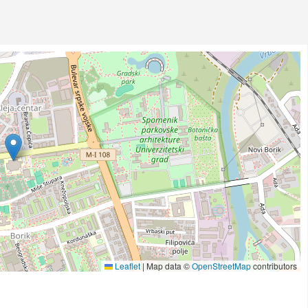
Leaflet
|
Map data ©
OpenStreetMap
contributors