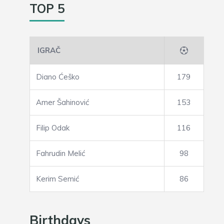
TOP 5
IGRAČ
Diano Ćeško
179
Amer Šahinović
153
Filip Odak
116
Fahrudin Melić
98
Kerim Semić
86
Birthdays