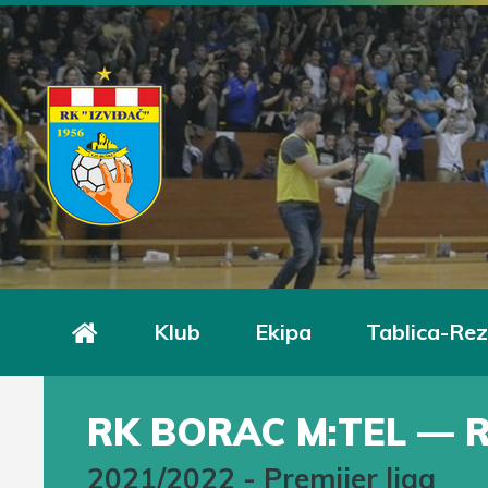
Klub
Ekipa
Tablica-Rez
RK BORAC M:TEL — R
2021/2022
-
Premijer liga