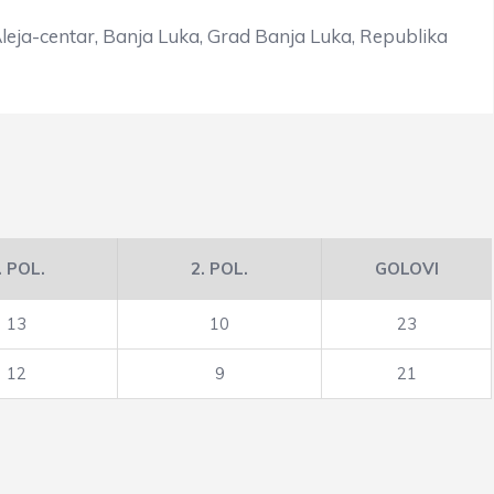
Aleja-centar, Banja Luka, Grad Banja Luka, Republika
. POL.
2. POL.
GOLOVI
13
10
23
12
9
21