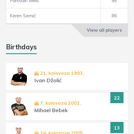
Fahrudin Melić
98
Kerim Semić
86
View all players
Birthdays
21. kolovoza 1993.
Ivan Džolić
22
7. kolovoza 2002.
Mihael Bebek
13
24. kolovoza 2005.