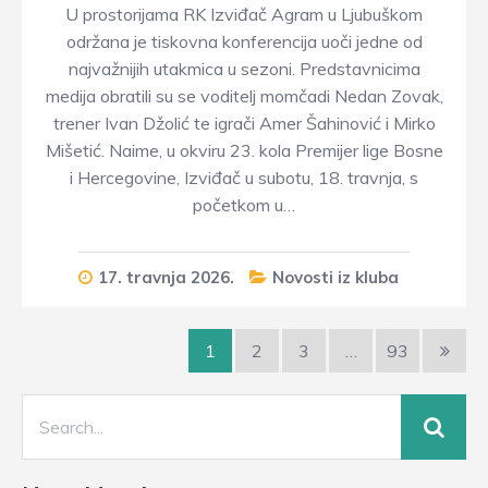
U prostorijama RK Izviđač Agram u Ljubuškom
održana je tiskovna konferencija uoči jedne od
najvažnijih utakmica u sezoni. Predstavnicima
medija obratili su se voditelj momčadi Nedan Zovak,
trener Ivan Džolić te igrači Amer Šahinović i Mirko
Mišetić. Naime, u okviru 23. kola Premijer lige Bosne
i Hercegovine, Izviđač u subotu, 18. travnja, s
početkom u…
17. travnja 2026.
Novosti iz kluba
1
2
3
…
93