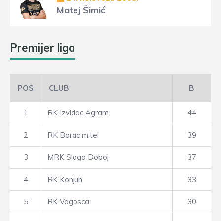
Matej Šimić
Premijer liga
POS
CLUB
B
1
RK Izvidac Agram
44
2
RK Borac m:tel
39
3
MRK Sloga Doboj
37
4
RK Konjuh
33
5
RK Vogosca
30