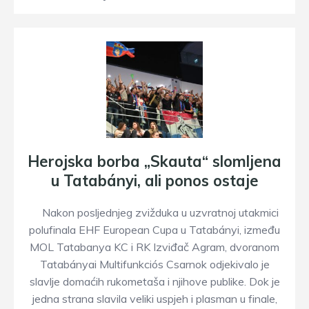
Herojska borba „Skauta“ slomljena
u Tatabányi, ali ponos ostaje
Nakon posljednjeg zvižduka u uzvratnoj utakmici
polufinala EHF European Cupa u Tatabányi, između
MOL Tatabanya KC i RK Izviđač Agram, dvoranom
Tatabányai Multifunkciós Csarnok odjekivalo je
slavlje domaćih rukometaša i njihove publike. Dok je
jedna strana slavila veliki uspjeh i plasman u finale,