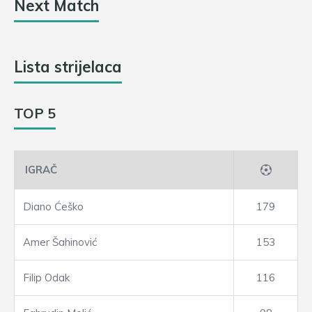
Next Match
Lista strijelaca
TOP 5
IGRAČ
Diano Ćeško
179
Amer Šahinović
153
Filip Odak
116