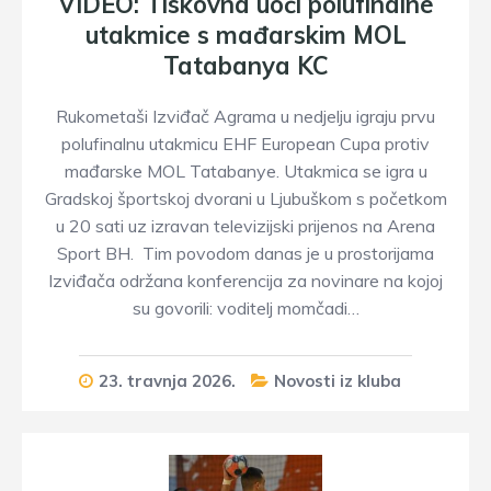
VIDEO: Tiskovna uoči polufinalne
utakmice s mađarskim MOL
Tatabanya KC
Rukometaši Izviđač Agrama u nedjelju igraju prvu
polufinalnu utakmicu EHF European Cupa protiv
mađarske MOL Tatabanye. Utakmica se igra u
Gradskoj športskoj dvorani u Ljubuškom s početkom
u 20 sati uz izravan televizijski prijenos na Arena
Sport BH. Tim povodom danas je u prostorijama
Izviđača održana konferencija za novinare na kojoj
su govorili: voditelj momčadi…
23. travnja 2026.
Novosti iz kluba