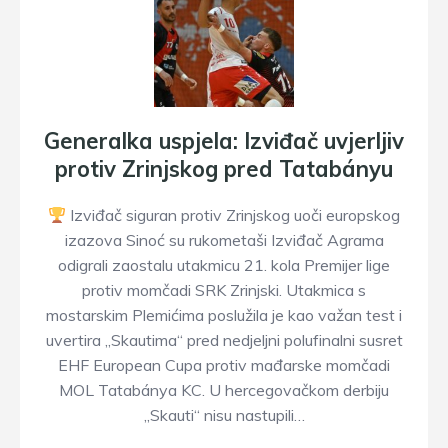
Generalka uspjela: Izviđač uvjerljiv
protiv Zrinjskog pred Tatabányu
Izviđač siguran protiv Zrinjskog uoči europskog
izazova Sinoć su rukometaši Izviđač Agrama
odigrali zaostalu utakmicu 21. kola Premijer lige
protiv momčadi SRK Zrinjski. Utakmica s
mostarskim Plemićima poslužila je kao važan test i
uvertira „Skautima“ pred nedjeljni polufinalni susret
EHF European Cupa protiv mađarske momčadi
MOL Tatabánya KC. U hercegovačkom derbiju
„Skauti“ nisu nastupili…