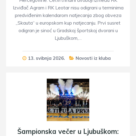
Hercegovine. Četvrtfinalni dvoboji između RK
Izviđač Agram i RK Leotar nisu odigrani u terminima
predviđenim kalendarom natjecanja zbog obveza
„Skauta“ u europskom kup natjecanju. Prvi susret
odigran je sinoć u Gradskoj športskoj dvorani u
Ljubuškom,…
13. svibnja 2026.
Novosti iz kluba
Šampionska večer u Ljubuškom: