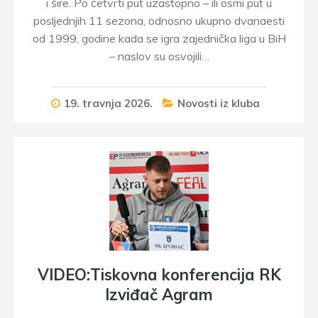
i šire. Po četvrti put uzastopno – ili osmi put u
posljednjih 11 sezona, odnosno ukupno dvanaesti
od 1999. godine kada se igra zajednička liga u BiH
– naslov su osvojili…
19. travnja 2026.
Novosti iz kluba
VIDEO:Tiskovna konferencija RK
Izviđač Agram