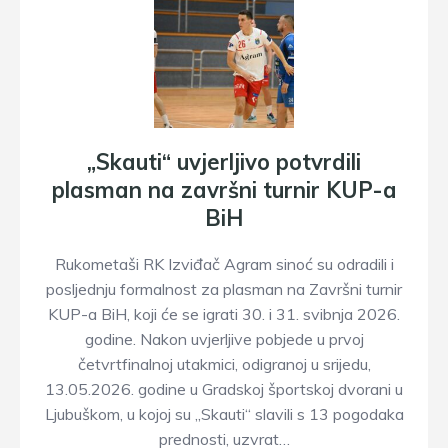
„Skauti“ uvjerljivo potvrdili
plasman na završni turnir KUP-a
BiH
Rukometaši RK Izviđač Agram sinoć su odradili i
posljednju formalnost za plasman na Završni turnir
KUP-a BiH, koji će se igrati 30. i 31. svibnja 2026.
godine. Nakon uvjerljive pobjede u prvoj
četvrtfinalnoj utakmici, odigranoj u srijedu,
13.05.2026. godine u Gradskoj športskoj dvorani u
Ljubuškom, u kojoj su „Skauti“ slavili s 13 pogodaka
prednosti, uzvrat…