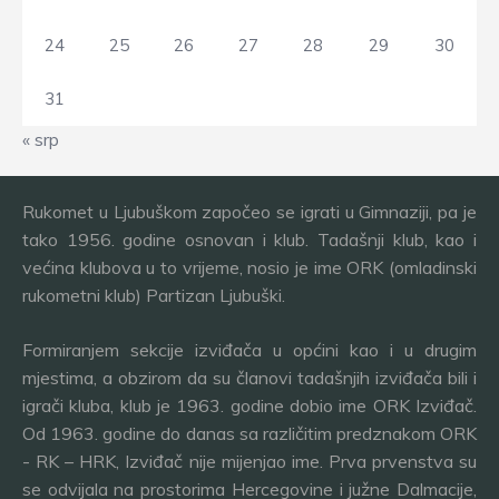
24
25
26
27
28
29
30
31
« srp
Rukomet u Ljubuškom započeo se igrati u Gimnaziji, pa je
tako 1956. godine osnovan i klub. Tadašnji klub, kao i
većina klubova u to vrijeme, nosio je ime ORK (omladinski
rukometni klub) Partizan Ljubuški.
Formiranjem sekcije izviđača u općini kao i u drugim
mjestima, a obzirom da su članovi tadašnjih izviđača bili i
igrači kluba, klub je 1963. godine dobio ime ORK Izviđač.
Od 1963. godine do danas sa različitim predznakom ORK
- RK – HRK, Izviđač nije mijenjao ime. Prva prvenstva su
se odvijala na prostorima Hercegovine i južne Dalmacije,