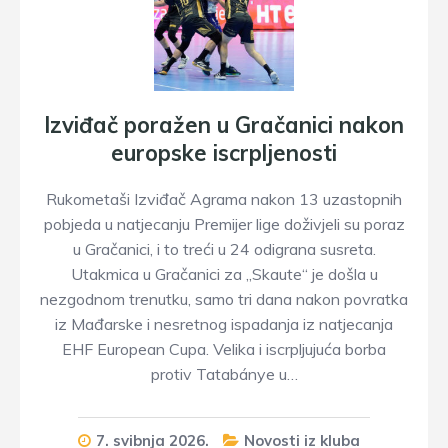
Izviđač poražen u Gračanici nakon
europske iscrpljenosti
Rukometaši Izviđač Agrama nakon 13 uzastopnih
pobjeda u natjecanju Premijer lige doživjeli su poraz
u Gračanici, i to treći u 24 odigrana susreta.
Utakmica u Gračanici za „Skaute“ je došla u
nezgodnom trenutku, samo tri dana nakon povratka
iz Mađarske i nesretnog ispadanja iz natjecanja
EHF European Cupa. Velika i iscrpljujuća borba
protiv Tatabánye u…
7. svibnja 2026.
Novosti iz kluba