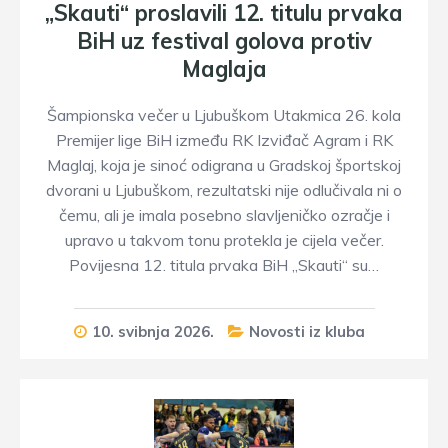
„Skauti“ proslavili 12. titulu prvaka
BiH uz festival golova protiv
Maglaja
Šampionska večer u Ljubuškom Utakmica 26. kola
Premijer lige BiH između RK Izviđač Agram i RK
Maglaj, koja je sinoć odigrana u Gradskoj športskoj
dvorani u Ljubuškom, rezultatski nije odlučivala ni o
čemu, ali je imala posebno slavljeničko ozračje i
upravo u takvom tonu protekla je cijela večer.
Povijesna 12. titula prvaka BiH „Skauti“ su…
10. svibnja 2026.
Novosti iz kluba