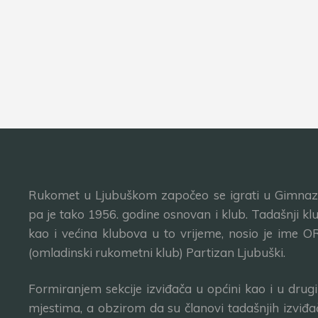
Rukomet u Ljubuškom započeo se igrati u Gimnazij
pa je tako 1956. godine osnovan i klub. Tadašnji klu
kao i većina klubova u to vrijeme, nosio je ime O
(omladinski rukometni klub) Partizan Ljubuški.
Formiranjem sekcije izviđača u općini kao i u drug
mjestima, a obzirom da su članovi tadašnjih izviđa