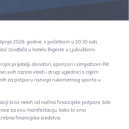
ipnja 2026. godine, s početkom u 20:30 sati,
oć Izviđača u hotelu Bigeste u Ljubuškom.
ojni prijatelji, donatori, sponzori i simpatizeri RK
i svih razina vlasti i drugi uglednici s ciljem
jenih za potporu razvoja rukometnog sporta u
iji kroz nekih od načina financijske potpore, bilo
ice za ovu manifestaciju, kako bi smo
otrebna financijska sredstva.