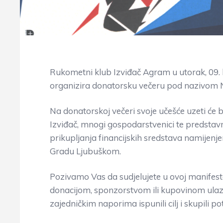
Rukometni klub Izviđač Agram u utorak, 09. l
organizira donatorsku večeru pod nazivom N
Na donatorskoj večeri svoje učešće uzeti će br
Izviđač, mnogi gospodarstvenici te predstavnic
prikupljanja financijskih sredstava namijen
Gradu Ljubuškom.
Pozivamo Vas da sudjelujete u ovoj manifestac
donacijom, sponzorstvom ili kupovinom ulazn
zajedničkim naporima ispunili cilj i skupili p