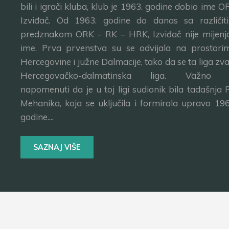
bili i igrači kluba, klub je 1963. godine dobio ime O
Izviđač. Od 1963. godine do danas sa različit
predznakom ORK - RK – HRK, Izviđač nije mijenj
ime. Prva prvenstva su se odvijala na prostori
Hercegovine i južne Dalmacije, tako da se ta liga zva
Hercegovačko-dalmatinska liga. Važno 
napomenuti da je u toj ligi sudionik bila tadašnja 
Mehanika, koja se uključila i formirala upravo 196
godine....
SAZNAJ VIŠE
Copyright © 2004 - 2022. RK Izviđač - Sva prava zadrža