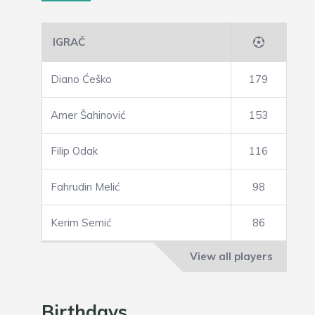
IGRAČ
Diano Ćeško
179
Amer Šahinović
153
Filip Odak
116
Fahrudin Melić
98
Kerim Semić
86
View all players
Birthdays