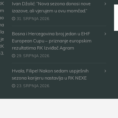
RK
Ivan Džolić: “Nova sezona donosi nove
im
izazove, ali vjerujem u ovu momčad.”
ao
31. SRPNJA 2026.
ma
la
Bosna i Hercegovina broj jedan u EHF
je
European Cupu – priznanje europskim
RK
rezultatima RK Izviđač Agram
3.
29. SRPNJA 2026.
Hvala, Filipe! Nakon sedam uspješnih
sezona karijeru nastavlja u RK NEXE
23. SRPNJA 2026.
na.