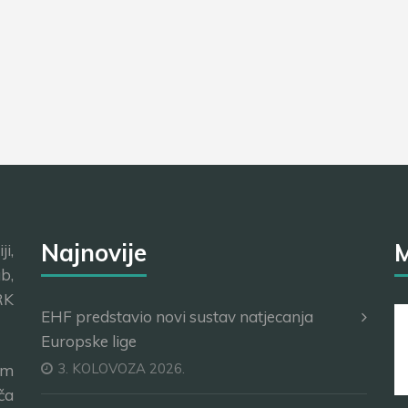
Najnovije
M
i,
b,
RK
EHF predstavio novi sustav natjecanja
Europske lige
3. KOLOVOZA 2026.
im
ča