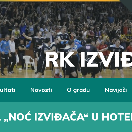
RK IZV
ultati
Novosti
O gradu
Navijači
A „NOĆ IZVIĐAČA“ U HOTE