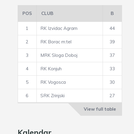
POS
CLUB
B
1
RK Izvidac Agram
44
2
RK Borac m:tel
39
3
MRK Sloga Doboj
37
4
RK Konjuh
33
5
RK Vogosca
30
6
SRK Zrinjski
27
View full table
Kalendar