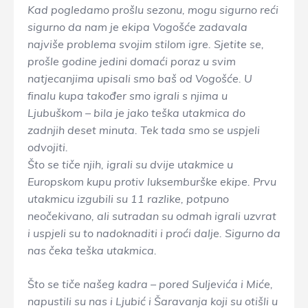
Kad pogledamo prošlu sezonu, mogu sigurno reći
sigurno da nam je ekipa Vogošće zadavala
najviše problema svojim stilom igre. Sjetite se,
prošle godine jedini domaći poraz u svim
natjecanjima upisali smo baš od Vogošće. U
finalu kupa također smo igrali s njima u
Ljubuškom – bila je jako teška utakmica do
zadnjih deset minuta. Tek tada smo se uspjeli
odvojiti.
Što se tiče njih, igrali su dvije utakmice u
Europskom kupu protiv luksemburške ekipe. Prvu
utakmicu izgubili su 11 razlike, potpuno
neočekivano, ali sutradan su odmah igrali uzvrat
i uspjeli su to nadoknaditi i proći dalje. Sigurno da
nas čeka teška utakmica.
Š
to se tiče našeg kadra – pored Suljevića i Miće,
napustili su nas i Ljubić i Šaravanja koji su otišli u