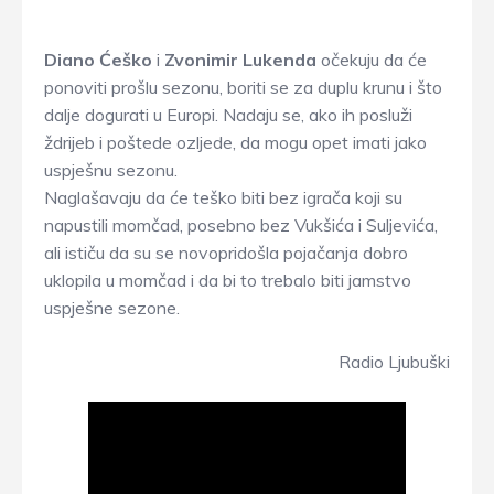
Diano Ćeško
i
Zvonimir Lukenda
očekuju da će
ponoviti prošlu sezonu, boriti se za duplu krunu i što
dalje dogurati u Europi. Nadaju se, ako ih posluži
ždrijeb i poštede ozljede, da mogu opet imati jako
uspješnu sezonu.
Naglašavaju da će teško biti bez igrača koji su
napustili momčad, posebno bez Vukšića i Suljevića,
ali ističu da su se novopridošla pojačanja dobro
uklopila u momčad i da bi to trebalo biti jamstvo
uspješne sezone.
Radio Ljubuški