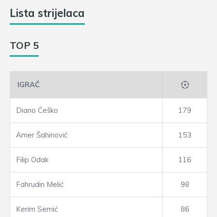
Lista strijelaca
TOP 5
IGRAČ
Diano Ćeško
179
Amer Šahinović
153
Filip Odak
116
Fahrudin Melić
98
Kerim Semić
86