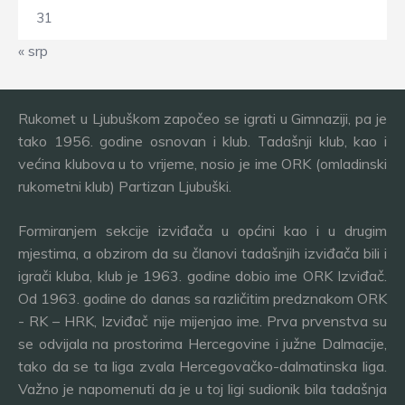
31
« srp
Rukomet u Ljubuškom započeo se igrati u Gimnaziji, pa je
tako 1956. godine osnovan i klub. Tadašnji klub, kao i
većina klubova u to vrijeme, nosio je ime ORK (omladinski
rukometni klub) Partizan Ljubuški.
Formiranjem sekcije izviđača u općini kao i u drugim
mjestima, a obzirom da su članovi tadašnjih izviđača bili i
igrači kluba, klub je 1963. godine dobio ime ORK Izviđač.
Od 1963. godine do danas sa različitim predznakom ORK
- RK – HRK, Izviđač nije mijenjao ime. Prva prvenstva su
se odvijala na prostorima Hercegovine i južne Dalmacije,
tako da se ta liga zvala Hercegovačko-dalmatinska liga.
Važno je napomenuti da je u toj ligi sudionik bila tadašnja