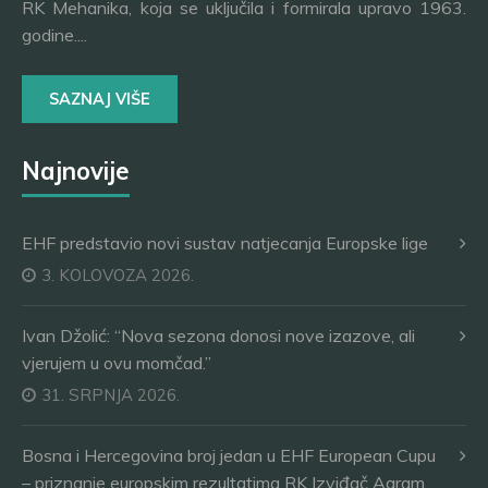
RK Mehanika, koja se uključila i formirala upravo 1963.
godine....
SAZNAJ VIŠE
Najnovije
EHF predstavio novi sustav natjecanja Europske lige
3. KOLOVOZA 2026.
Ivan Džolić: “Nova sezona donosi nove izazove, ali
vjerujem u ovu momčad.”
31. SRPNJA 2026.
Bosna i Hercegovina broj jedan u EHF European Cupu
– priznanje europskim rezultatima RK Izviđač Agram