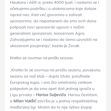
Haukara i AEK-a, preko 4000 ljudi, i nadamo se i
očekujemo podršku i u utakmicama koje dolaze
ispred nas. Kad već govorimo o zahvali
sponzorima, da napomenem da smo ovih dana
potpisali novi sponzorski ugovor s našim
generalnim sponzorom, koncernom Agra.
Zahvaljujemo se i nadamo da ćemo uzvratiti na
ukazanom povjerenju
“, kazao je Zovak.
Kratko se osvrnuo na prošlu sezonu.
„
Kratko bi se osvrnuo na prošlu sezonu, povijesnu
sezonu za naš klub – dupla titula, polufinale
Europskog kupa, i ono što smatramo velikom
pobjedom je da smo opet dali jednog igrača u
Ligu prvaka –
Harisa Suljevića
. Harisu čestitam,
a
Milan Vukšić
završio je u jednoj respektabilnoj
mađarskoj ligi. Mislim da to nije njihov krajnji