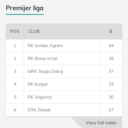
Premijer liga
POS
CLUB
B
1
RK Izvidac Agram
44
2
RK Borac m:tel
39
3
MRK Sloga Doboj
37
4
RK Konjuh
33
5
RK Vogosca
30
6
SRK Zrinjski
27
View full table