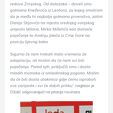
redove Zrinjskog. Od dolazaka – doveli smo
golmana Kneževića iz Leotara, za kojeg smatram
da je među tri najbolja golmana prvenstva, zatim
Danija Stijovića na mjesto srednjeg vanjskog
umjesto Milana, Mirka Mišetića kao domaće
pojačanje te Andriju Jokića iz Crne Gore na
poziciju lijevog beka
.
Sigurno će nam trebati malo vremena za
adaptaciju, ali mislim da će nam svi biti
pojačanja. Pored njih, priključili smo i dosta
mladih momaka iz omladinskog pogona. Mislim
da će biti dosta utakmica gdje ćemo isprobati
sve varijante i svi će dobiti priliku
“, naglasio je
Džolić odgovarajući na pitanja novinara.