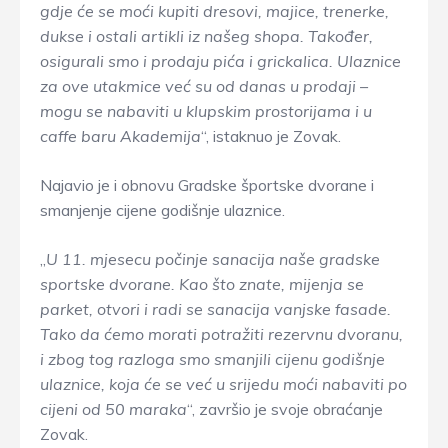
gdje će se moći kupiti dresovi, majice, trenerke,
dukse i ostali artikli iz našeg shopa. Također,
osigurali smo i prodaju pića i grickalica. Ulaznice
za ove utakmice već su od danas u prodaji –
mogu se nabaviti u klupskim prostorijama i u
caffe baru Akademija
“, istaknuo je Zovak.
Najavio je i obnovu Gradske športske dvorane i
smanjenje cijene godišnje ulaznice.
„
U 11. mjesecu počinje sanacija naše gradske
sportske dvorane. Kao što znate, mijenja se
parket, otvori i radi se sanacija vanjske fasade.
Tako da ćemo morati potražiti rezervnu dvoranu,
i zbog tog razloga smo smanjili cijenu godišnje
ulaznice, koja će se već u srijedu moći nabaviti po
cijeni od 50 maraka
“, završio je svoje obraćanje
Zovak.