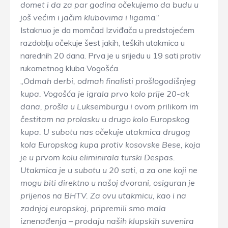
domet i da za par godina očekujemo da budu u
još većim i jačim klubovima i ligam
a.“
Istaknuo je da momčad Izviđača u predstojećem
razdoblju očekuje šest jakih, teških utakmica u
narednih 20 dana. Prva je u srijedu u 19 sati protiv
rukometnog kluba Vogošća.
„
Odmah derbi, odmah finalisti prošlogodišnjeg
kupa. Vogošća je igrala prvo kolo prije 20-ak
dana, prošla u Luksemburgu i ovom prilikom im
čestitam na prolasku u drugo kolo Europskog
kupa. U subotu nas očekuje utakmica drugog
kola Europskog kupa protiv kosovske Bese, koja
je u prvom kolu eliminirala turski Despas.
Utakmica je u subotu u 20 sati, a za one koji ne
mogu biti direktno u našoj dvorani, osiguran je
prijenos na BHTV. Za ovu utakmicu, kao i na
zadnjoj europskoj, pripremili smo mala
iznenađenja – prodaju naših klupskih suvenira