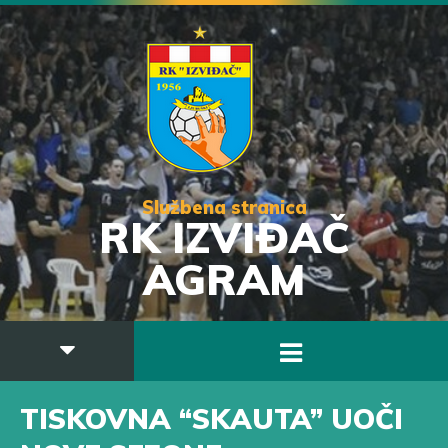
Službena stranica
RK IZVIĐAČ
AGRAM
TISKOVNA “SKAUTA” UOČI