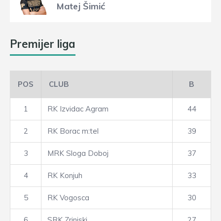
Matej Šimić
Premijer liga
POS
CLUB
B
1
RK Izvidac Agram
44
2
RK Borac m:tel
39
3
MRK Sloga Doboj
37
4
RK Konjuh
33
5
RK Vogosca
30
6
SRK Zrinjski
27