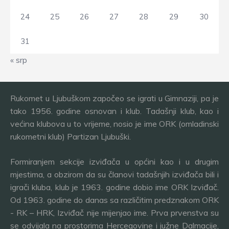
24
25
26
27
28
29
30
31
« srp
Rukomet u Ljubuškom započeo se igrati u Gimnaziji, pa je
tako 1956. godine osnovan i klub. Tadašnji klub, kao i
većina klubova u to vrijeme, nosio je ime ORK (omladinski
rukometni klub) Partizan Ljubuški.
Formiranjem sekcije izviđača u općini kao i u drugim
mjestima, a obzirom da su članovi tadašnjih izviđača bili i
igrači kluba, klub je 1963. godine dobio ime ORK Izviđač.
Od 1963. godine do danas sa različitim predznakom ORK
- RK – HRK, Izviđač nije mijenjao ime. Prva prvenstva su
se odvijala na prostorima Hercegovine i južne Dalmacije,