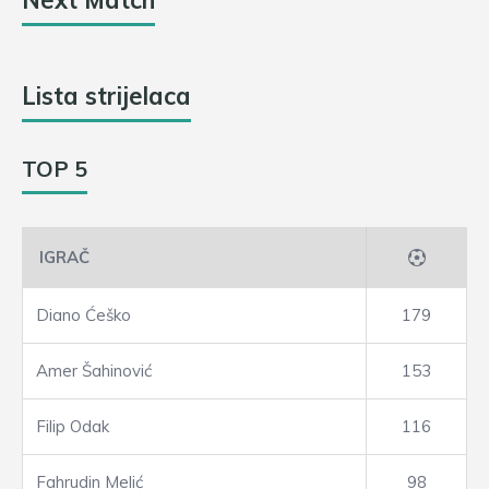
Next Match
Lista strijelaca
TOP 5
IGRAČ
Diano Ćeško
179
Amer Šahinović
153
Filip Odak
116
Fahrudin Melić
98