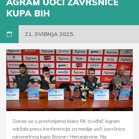
AGRAM UOČI ZAVRŠNICE
KUPA BIH
21. SVIBNJA 2025.
Danas se u prostorijama kluba RK Izviđač Agram
održala press konferencija za medije uoči završnice
rukometnog kupa Bosne i Hercegovine. Na