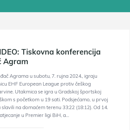
DEO: Tiskovna konferencija
ač Agram
đač Agrama u subotu, 7. rujna 2024., igraju
icu EHF European League protiv češkog
rvine. Utakmica se igra u Gradskoj športskoj
škom s početkom u 19 sati. Podsjećamo, u prvoj
 slavili na domaćem terenu 33:22 (18:12). Od 14.
natjecanje u Premier ligi BiH, a…