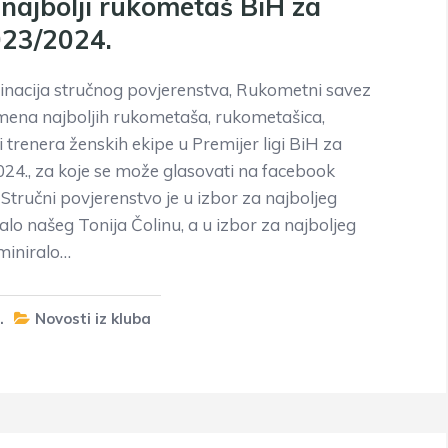
 najbolji rukometaš BiH za
023/2024.
nacija stručnog povjerenstva, Rukometni savez
imena najboljih rukometaša, rukometašica,
 trenera ženskih ekipe u Premijer ligi BiH za
24., za koje se može glasovati na facebook
 Stručni povjerenstvo je u izbor za najboljeg
lo našeg Tonija Čolinu, a u izbor za najboljeg
miniralo…
.
Novosti iz kluba