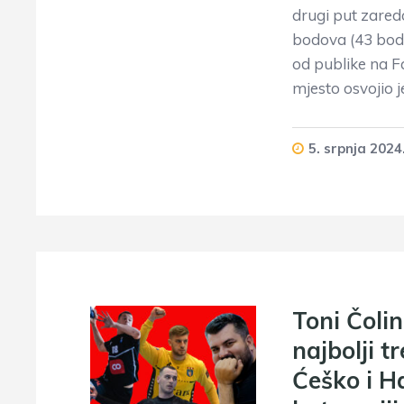
drugi put zared
bodova (43 boda
od publike na 
mjesto osvojio 
5. srpnja 2024
Toni Čoli
najbolji t
Ćeško i Ha