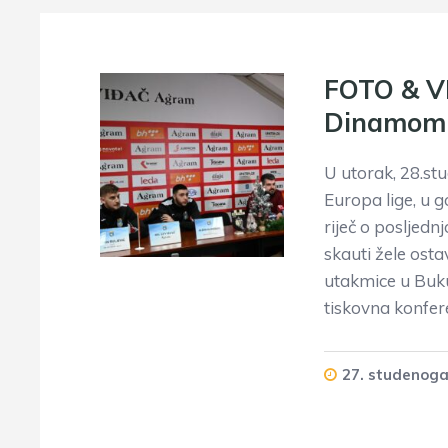
FOTO & VI
Dinamom 
U utorak, 28.st
Europa lige, u 
riječ o posljedn
skauti žele ostav
utakmice u Buku
tiskovna konfer
27. studenoga