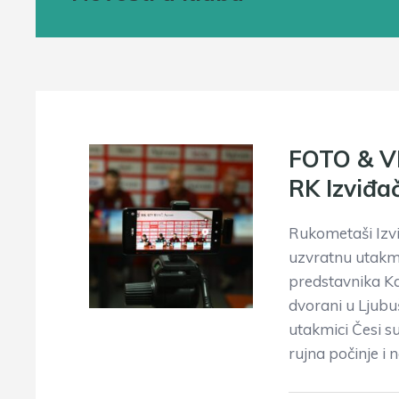
FOTO & VI
RK Izviđ
Rukometaši Izvi
uzvratnu utakm
predstavnika Ka
dvorani u Ljubu
utakmici Česi su
rujna počinje i 