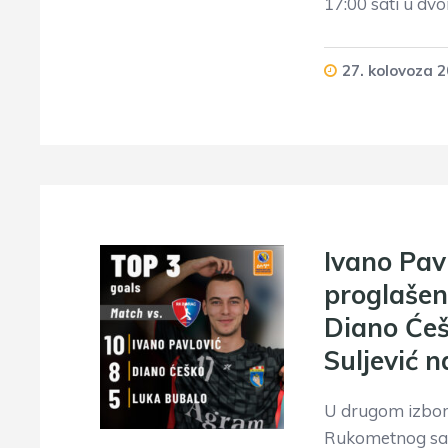
17:00 sati u dv
27. kolovoza 2
Ivano Pav
proglašen
Diano Ćeš
Suljević 
U drugom izboru
Rukometnog sav