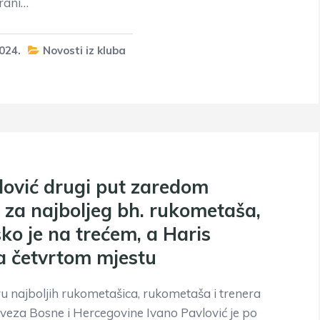
orani…
024.
Novosti iz kluba
lović drugi put zaredom
 za najboljeg bh. rukometaša,
ko je na trećem, a Haris
na četvrtom mjestu
 najboljih rukometašica, rukometaša i trenera
eza Bosne i Hercegovine Ivano Pavlović je po