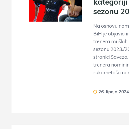
kategoriji
sezonu 2
Na osnovu nomi
BiH je objavio 
trenera muških i
sezonu 2023./20
stranici Saveza.
trenera nominira
rukometaša no
26. lipnja 2024