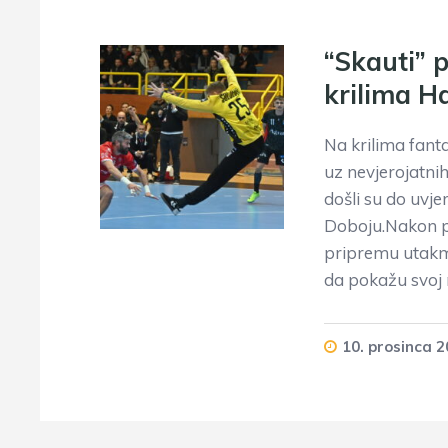
“Skauti” p
krilima Ha
Na krilima fanta
uz nevjerojatni
došli su do uvje
Doboju.Nakon p
pripremu utakmi
da pokažu svoj r
10. prosinca 2