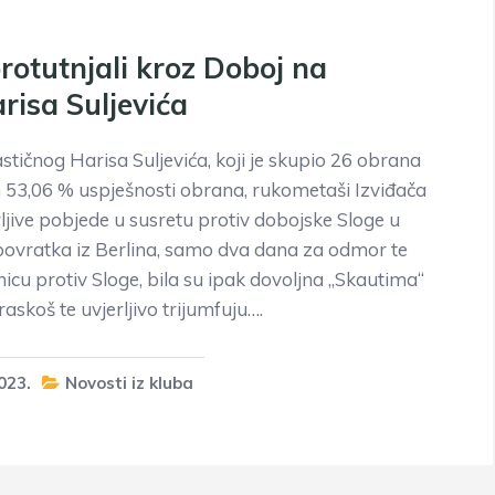
rotutnjali kroz Doboj na
risa Suljevića
stičnog Harisa Suljevića, koji je skupio 26 obrana
h 53,06 % uspješnosti obrana, rukometaši Izviđača
rljive pobjede u susretu protiv dobojske Sloge u
ovratka iz Berlina, samo dva dana za odmor te
cu protiv Sloge, bila su ipak dovoljna „Skautima“
askoš te uvjerljivo trijumfuju….
023.
Novosti iz kluba