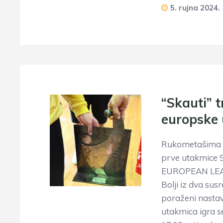
5. rujna 2024.
“Skauti” 
europske
Rukometašima I
prve utakmice
EUROPEAN LEAU
Bolji iz dva s
poraženi nasta
utakmica igra s