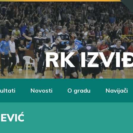
RK IZV
ultati
Novosti
O gradu
Navijači
JEVIĆ