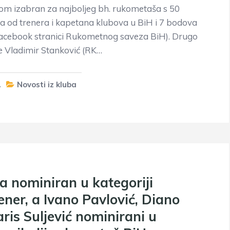
om izabran za najboljeg bh. rukometaša s 50
 od trenera i kapetana klubova u BiH i 7 bodova
Facebook stranici Rukometnog saveza BiH). Drugo
je Vladimir Stanković (RK…
.
Novosti iz kluba
na nominiran u kategoriji
rener, a Ivano Pavlović, Diano
ris Suljević nominirani u