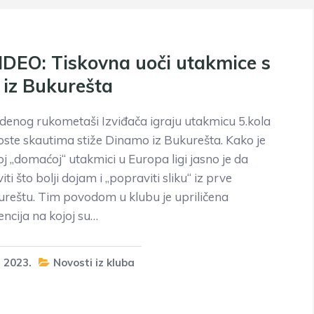
DEO: Tiskovna uoči utakmice s
iz Bukurešta
udenog rukometaši Izviđača igraju utakmicu 5.kola
goste skautima stiže Dinamo iz Bukurešta. Kako je
joj „domaćoj“ utakmici u Europa ligi jasno je da
iti što bolji dojam i „popraviti sliku“ iz prve
reštu. Tim povodom u klubu je upriličena
encija na kojoj su…
 2023.
Novosti iz kluba