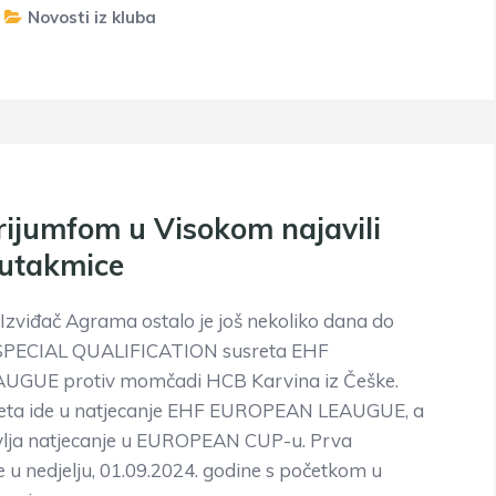
Novosti iz kluba
trijumfom u Visokom najavili
 utakmice
zviđač Agrama ostalo je još nekoliko dana do
 SPECIAL QUALIFICATION susreta EHF
GUE protiv momčadi HCB Karvina iz Češke.
usreta ide u natjecanje EHF EUROPEAN LEAUGUE, a
vlja natjecanje u EUROPEAN CUP-u. Prva
e u nedjelju, 01.09.2024. godine s početkom u