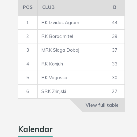
POS
CLUB
B
1
RK Izvidac Agram
44
2
RK Borac m:tel
39
3
MRK Sloga Doboj
37
4
RK Konjuh
33
5
RK Vogosca
30
6
SRK Zrinjski
27
View full table
Kalendar