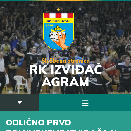
Službena stranica
RK IZVIĐAČ
AGRAM
ODLIČNO PRVO