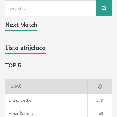
Next Match
Lista strijelaca
TOP 5
IGRAČ
Diano Ćeško
179
Amer Šahinović
153