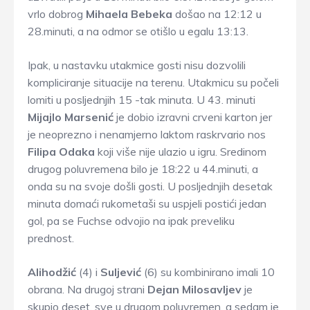
vrlo dobrog
Mihaela Bebeka
došao na 12:12 u
28.minuti, a na odmor se otišlo u egalu 13:13.
Ipak, u nastavku utakmice gosti nisu dozvolili
kompliciranje situacije na terenu. Utakmicu su počeli
lomiti u posljednjih 15 -tak minuta. U 43. minuti
Mijajlo Marsenić
je dobio izravni crveni karton jer
je neoprezno i nenamjerno laktom raskrvario nos
Filipa Odaka
koji više nije ulazio u igru. Sredinom
drugog poluvremena bilo je 18:22 u 44.minuti, a
onda su na svoje došli gosti. U posljednjih desetak
minuta domaći rukometaši su uspjeli postići jedan
gol, pa se Fuchse odvojio na ipak preveliku
prednost.
Alihodžić
(4) i
Suljević
(6) su kombinirano imali 10
obrana. Na drugoj strani
Dejan Milosavljev
je
skupio deset, sve u drugom poluvremen, a sedam je