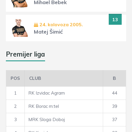
Mihael Bebek
13
24. kolovoza 2005.
Matej Šimić
Premijer liga
POS
CLUB
B
1
RK Izvidac Agram
44
2
RK Borac m:tel
39
3
MRK Sloga Doboj
37