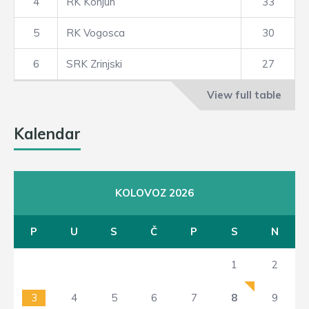
4
RK Konjuh
33
5
RK Vogosca
30
6
SRK Zrinjski
27
View full table
Kalendar
KOLOVOZ 2026
P
U
S
Č
P
S
N
1
2
3
4
5
6
7
8
9