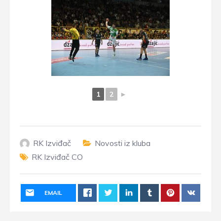
1
2
►
RK Izviđač
Novosti iz kluba
RK Izviđač CO
EMAIL