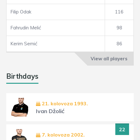
Filip Odak
116
Fahrudin Melić
98
Kerim Semić
86
View all players
Birthdays
21. kolovoza 1993.
Ivan Džolić
22
7. kolovoza 2002.