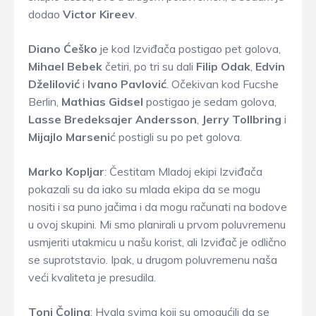
dodao
Victor Kireev
.
Diano Ćeško
je kod Izviđača postigao pet golova,
Mihael Bebek
četiri, po tri su dali
Filip Odak
,
Edvin
Dželilović
i
Ivano
Pavlović
. Očekivan kod Fucshe
Berlin,
Mathias Gidsel
postigao je sedam golova,
Lasse Bredeksajer Andersson
,
Jerry Tollbring
i
Mijajlo Marseni
ć postigli su po pet golova.
Marko Kopljar
: Čestitam Mladoj ekipi Izviđača
pokazali su da iako su mlada ekipa da se mogu
nositi i sa puno jačima i da mogu računati na bodove
u ovoj skupini. Mi smo planirali u prvom poluvremenu
usmjeriti utakmicu u našu korist, ali Izviđač je odlično
se suprotstavio. Ipak, u drugom poluvremenu naša
veći kvaliteta je presudila.
Toni Čolina
: Hvala svima koji su omogućili da se