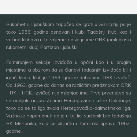
Rukomet u Ljubuškom započeo se igrati u Gimnaziji, pa je
tako 1956. godine osnovan i klub. Tadašnji klub, kao i
većina klubova u to vrijeme, nosio je ime ORK (omladinski
rukometni klub) Partizan Ljubuški.
Formiranjem sekcije izviđača u općini kao i u drugim
mjestima, a obzirom da su članovi tadašnjih izviđača bili i
igrači kluba, klub je 1963. godine dobio ime ORK Izviđač.
Od 1963. godine do danas sa različitim predznakom ORK
- RK – HRK, Izviđač nije mijenjao ime. Prva prvenstva su
se odvijala na prostorima Hercegovine i južne Dalmacije,
tako da se ta liga zvala Hercegovačko-dalmatinska liga.
Važno je napomenuti da je u toj ligi sudionik bila tadašnja
RK Mehanika, koja se uključila i formirala upravo 1963.
godine....