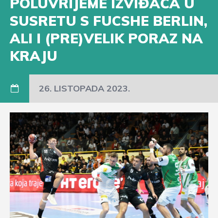
POLUVRIJEME IZVIĐAČA U
SUSRETU S FUCSHE BERLIN,
ALI I (PRE)VELIK PORAZ NA
KRAJU
26. LISTOPADA 2023.