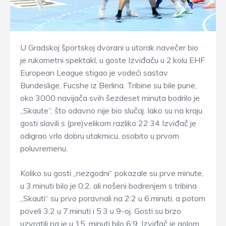
U Gradskoj športskoj dvorani u utorak navečer bio
je rukometni spektakl, u goste Izviđaču u 2.kolu EHF
European League stigao je vodeći sastav
Bundeslige, Fucshe iz Berlina. Tribine su bile pune,
oko 3000 navijača svih šezdeset minuta bodrilo je
„Skaute“, što odavno nije bio slučaj. Iako su na kraju
gosti slavili s (pre)velikom razliko 22:34 Izviđač je
odigrao vrlo dobru utakmicu, osobito u prvom
poluvremenu.
Koliko su gosti „nezgodni“ pokazale su prve minute,
u 3.minuti bilo je 0:2, ali nošeni bodrenjem s tribina
„Skauti“ su prvo poravnali na 2:2 u 6.minuti, a potom
poveli 3:2 u 7.minuti i 5:3 u 9-oj. Gosti su brzo
uzvratili pa je u 15. minuti bilo 6:9. Izviđač je golom