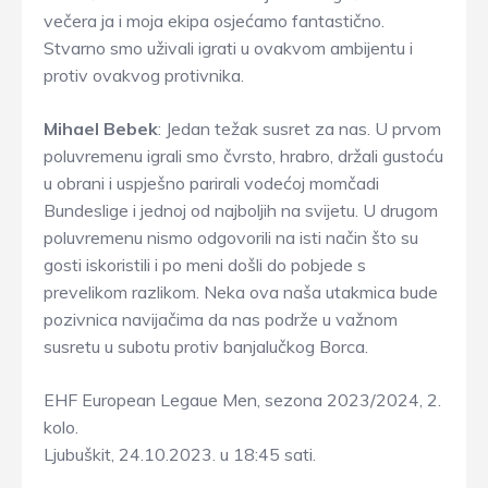
večera ja i moja ekipa osjećamo fantastično.
Stvarno smo uživali igrati u ovakvom ambijentu i
protiv ovakvog protivnika.
Mihael Bebek
: Jedan težak susret za nas. U prvom
poluvremenu igrali smo čvrsto, hrabro, držali gustoću
u obrani i uspješno parirali vodećoj momčadi
Bundeslige i jednoj od najboljih na svijetu. U drugom
poluvremenu nismo odgovorili na isti način što su
gosti iskoristili i po meni došli do pobjede s
prevelikom razlikom. Neka ova naša utakmica bude
pozivnica navijačima da nas podrže u važnom
susretu u subotu protiv banjalučkog Borca.
EHF European Legaue Men, sezona 2023/2024, 2.
kolo.
Ljubuškit, 24.10.2023. u 18:45 sati.