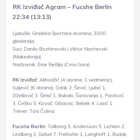
RK Izviđač Agram – Fucshe Berlin
22:34 (13:13)
Ljubuški, Gradska športska dvorana, 3000
gledatelja.
Suci: Danilo Bozhinovski i Viktor Nachevski
(Makedonija).
Nadzornik: Emir Bešlija (Crna Gora).
RK Izviđač
: Alihodžić (4 obrane, 1 sedmerac),
Suljević (6 obrana), Odak 3, Šević, Ljubić 1,
Dželilović 3, Šimić 1, Bubalo, Šaravanja 1, Pavlović
3, Ćeško 5, Kovač, Grbavac, Bebek 4, Lasić 1.
Trener: Toni Čolina.
Fucshe Berlin
: Tollbring 5, Andersson 5, Lichlein 2,
Lindberg 1, Gidsel 7, Freihofer 1, Langhoff 1, Budde,