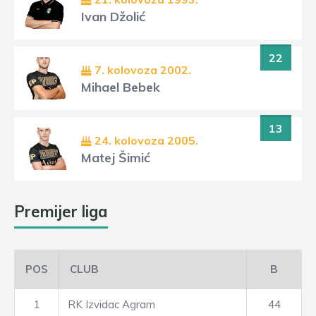
Ivan Džolić
22
7. kolovoza 2002.
Mihael Bebek
13
24. kolovoza 2005.
Matej Šimić
Premijer liga
POS
CLUB
B
1
RK Izvidac Agram
44