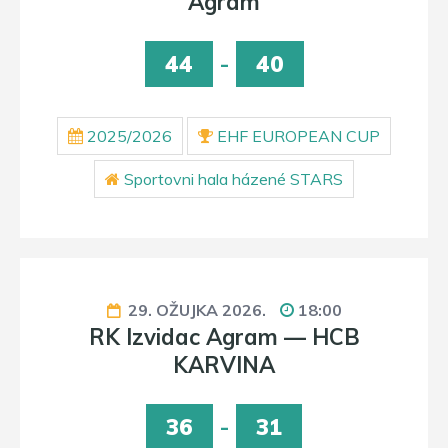
Agram
44
-
40
2025/2026
EHF EUROPEAN CUP
Sportovni hala házené STARS
29. OŽUJKA 2026.
18:00
RK Izvidac Agram — HCB
KARVINA
36
-
31