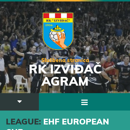
Službena stranica
RK IZVIĐAČ
AGRAM
LEAGUE:
EHF EUROPEAN