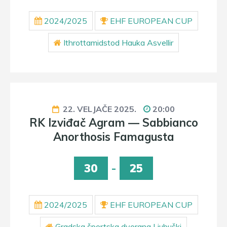
2024/2025
EHF EUROPEAN CUP
Ithrottamidstod Hauka Asvellir
22. VELJAČE 2025.
20:00
RK Izviđač Agram — Sabbianco
Anorthosis Famagusta
30
-
25
2024/2025
EHF EUROPEAN CUP
Gradska športska dvorana Ljubuški