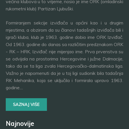
većina klubova u to vrijeme, nosio je ime ORK (omladinski
rukometni klub) Partizan Ljubuški.
Formiranjem sekcije izviđača u općini kao i u drugim
mjestima, a obzirom da su članovi tadašnjih izviđača bili i
igrači kluba, klub je 1963. godine dobio ime ORK Izviđač.
Od 1963. godine do danas sa različitim predznakom ORK
- RK – HRK, Izviđač nije mijenjao ime. Prva prvenstva su
se odvijala na prostorima Hercegovine i južne Dalmacije,
tako da se ta liga zvala Hercegovačko-dalmatinska liga.
Važno je napomenuti da je u toj ligi sudionik bila tadašnja
RK Mehanika, koja se uključila i formirala upravo 1963.
godine....
SAZNAJ VIŠE
Najnovije