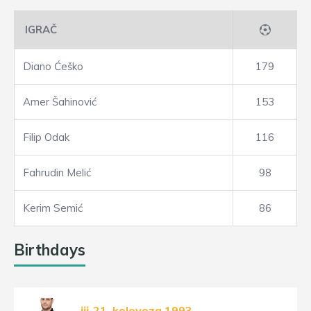
IGRAČ
Diano Ćeško
179
Amer Šahinović
153
Filip Odak
116
Fahrudin Melić
98
Kerim Semić
86
Birthdays
21. kolovoza 1993.