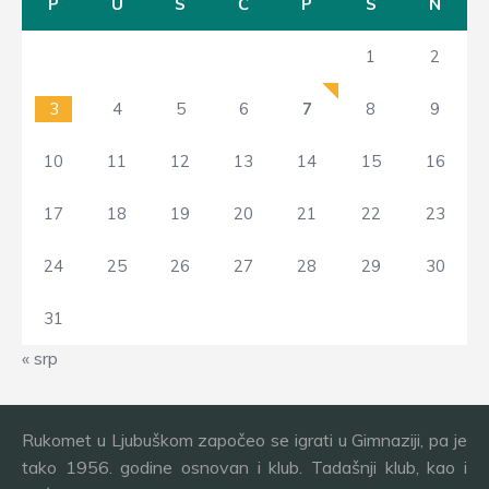
P
U
S
Č
P
S
N
1
2
3
4
5
6
7
8
9
10
11
12
13
14
15
16
17
18
19
20
21
22
23
24
25
26
27
28
29
30
31
« srp
Rukomet u Ljubuškom započeo se igrati u Gimnaziji, pa je
tako 1956. godine osnovan i klub. Tadašnji klub, kao i