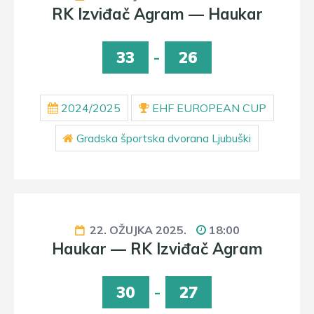
RK Izviđač Agram — Haukar
33
-
26
2024/2025
EHF EUROPEAN CUP
Gradska športska dvorana Ljubuški
22. OŽUJKA 2025.
18:00
Haukar — RK Izviđač Agram
30
-
27