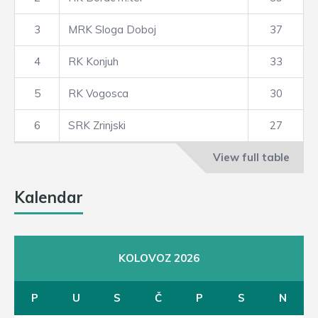
3
MRK Sloga Doboj
37
4
RK Konjuh
33
5
RK Vogosca
30
6
SRK Zrinjski
27
View full table
Kalendar
KOLOVOZ 2026
P
U
S
Č
P
S
N