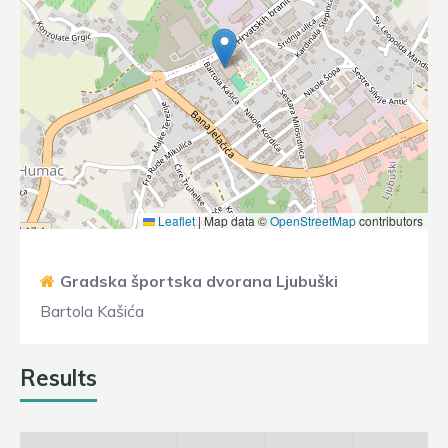
Leaflet
|
Map data ©
OpenStreetMap
contributors
Gradska športska dvorana Ljubuški
Bartola Kašića
Results