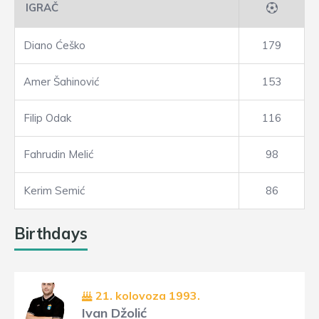
IGRAČ
Diano Ćeško
179
Amer Šahinović
153
Filip Odak
116
Fahrudin Melić
98
Kerim Semić
86
Birthdays
21. kolovoza 1993.
Ivan Džolić