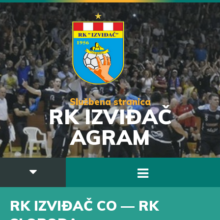
Službena stranica
RK IZVIĐAČ
AGRAM
RK IZVIĐAČ CO — RK