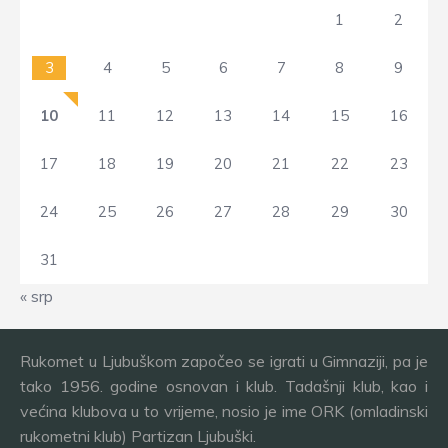
1
2
3
4
5
6
7
8
9
10
11
12
13
14
15
16
17
18
19
20
21
22
23
24
25
26
27
28
29
30
31
« srp
Rukomet u Ljubuškom započeo se igrati u Gimnaziji, pa je
tako 1956. godine osnovan i klub. Tadašnji klub, kao i
većina klubova u to vrijeme, nosio je ime ORK (omladinski
rukometni klub) Partizan Ljubuški.