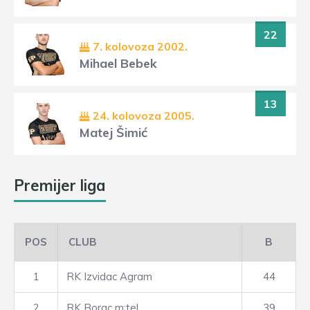
22
7. kolovoza 2002.
Mihael Bebek
13
24. kolovoza 2005.
Matej Šimić
Premijer liga
POS
CLUB
B
1
RK Izvidac Agram
44
2
RK Borac m:tel
39