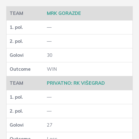
MRK GORAZDE
—
—
30
WIN
PRIVATNO: RK VIŠEGRAD
—
—
27
Loss