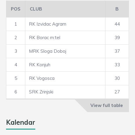
POS
CLUB
B
1
RK Izvidac Agram
44
2
RK Borac m:tel
39
3
MRK Sloga Doboj
37
4
RK Konjuh
33
5
RK Vogosca
30
6
SRK Zrinjski
27
View full table
Kalendar