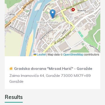
Leaflet
|
Map data ©
OpenStreetMap
contributors
Gradska dvorana "Mirsad Hurić" - Goražde
Zaima Imamovića 44, Goražde 73000 MX7F+89
Goražde
Results