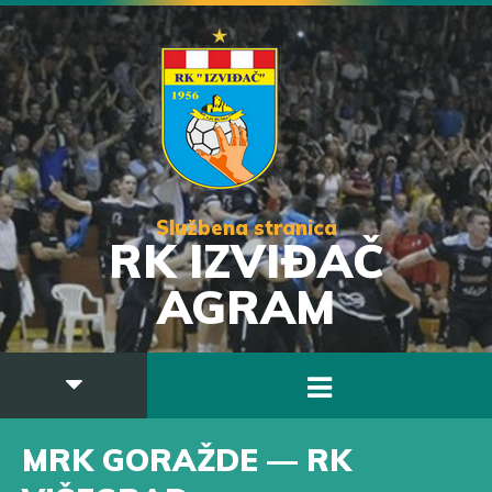
Službena stranica
RK IZVIĐAČ
AGRAM
MRK GORAŽDE — RK