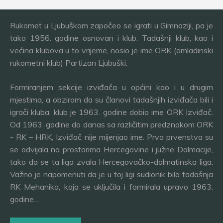
Rukomet u Ljubuškom započeo se igrati u Gimnaziji, pa je
tako 1956. godine osnovan i klub. Tadašnji klub, kao i
većina klubova u to vrijeme, nosio je ime ORK (omladinski
rukometni klub) Partizan Ljubuški.
Formiranjem sekcije izviđača u općini kao i u drugim
mjestima, a obzirom da su članovi tadašnjih izviđača bili i
igrači kluba, klub je 1963. godine dobio ime ORK Izviđač.
Od 1963. godine do danas sa različitim predznakom ORK
- RK – HRK, Izviđač nije mijenjao ime. Prva prvenstva su
se odvijala na prostorima Hercegovine i južne Dalmacije,
tako da se ta liga zvala Hercegovačko-dalmatinska liga.
Važno je napomenuti da je u toj ligi sudionik bila tadašnja
RK Mehanika, koja se uključila i formirala upravo 1963.
godine....