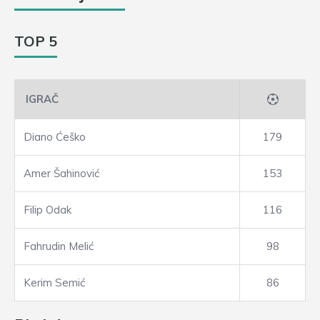
TOP 5
IGRAČ
Diano Ćeško
179
Amer Šahinović
153
Filip Odak
116
Fahrudin Melić
98
Kerim Semić
86