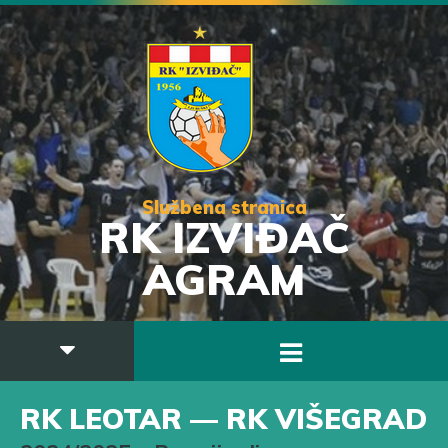
Službena stranica
RK IZVIĐAČ
AGRAM
RK LEOTAR — RK VIŠEGRAD