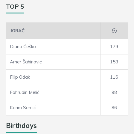
TOP 5
IGRAČ
Diano Ćeško
179
Amer Šahinović
153
Filip Odak
116
Fahrudin Melić
98
Kerim Semić
86
Birthdays