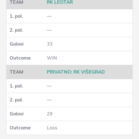
RK LEOTAR
—
—
33
WIN
PRIVATNO: RK VIŠEGRAD
—
—
29
Loss