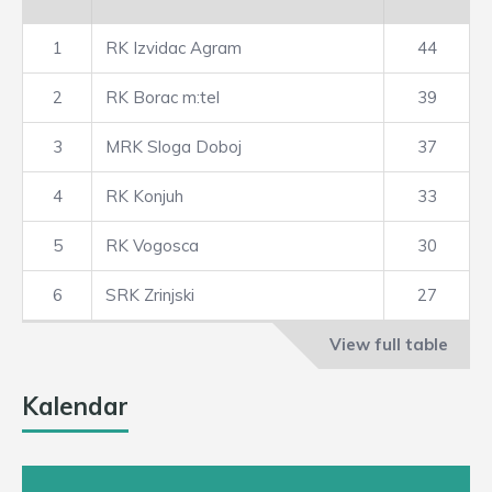
1
RK Izvidac Agram
44
2
RK Borac m:tel
39
3
MRK Sloga Doboj
37
4
RK Konjuh
33
5
RK Vogosca
30
6
SRK Zrinjski
27
View full table
Kalendar