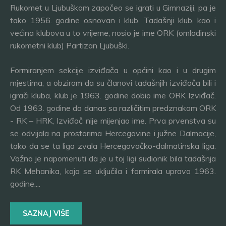
Rukomet u Ljubuškom započeo se igrati u Gimnaziji, pa je
tako 1956. godine osnovan i klub. Tadašnji klub, kao i
većina klubova u to vrijeme, nosio je ime ORK (omladinski
rukometni klub) Partizan Ljubuški.
Formiranjem sekcije izviđača u općini kao i u drugim
mjestima, a obzirom da su članovi tadašnjih izviđača bili i
igrači kluba, klub je 1963. godine dobio ime ORK Izviđač.
Od 1963. godine do danas sa različitim predznakom ORK
- RK – HRK, Izviđač nije mijenjao ime. Prva prvenstva su
se odvijala na prostorima Hercegovine i južne Dalmacije,
tako da se ta liga zvala Hercegovačko-dalmatinska liga.
Važno je napomenuti da je u toj ligi sudionik bila tadašnja
RK Mehanika, koja se uključila i formirala upravo 1963.
godine....
SAZNAJ VIŠE