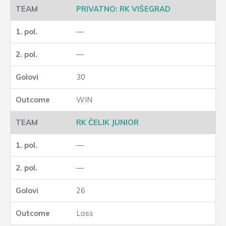
PRIVATNO: RK VIŠEGRAD
—
—
30
WIN
RK ČELIK JUNIOR
—
—
26
Loss