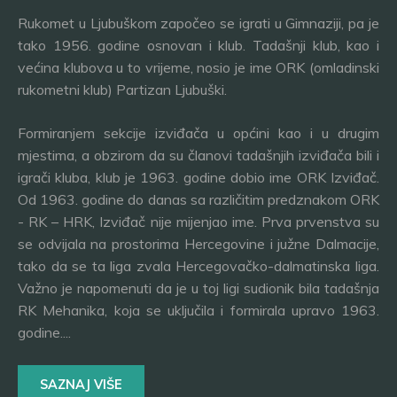
Rukomet u Ljubuškom započeo se igrati u Gimnaziji, pa je
tako 1956. godine osnovan i klub. Tadašnji klub, kao i
većina klubova u to vrijeme, nosio je ime ORK (omladinski
rukometni klub) Partizan Ljubuški.
Formiranjem sekcije izviđača u općini kao i u drugim
mjestima, a obzirom da su članovi tadašnjih izviđača bili i
igrači kluba, klub je 1963. godine dobio ime ORK Izviđač.
Od 1963. godine do danas sa različitim predznakom ORK
- RK – HRK, Izviđač nije mijenjao ime. Prva prvenstva su
se odvijala na prostorima Hercegovine i južne Dalmacije,
tako da se ta liga zvala Hercegovačko-dalmatinska liga.
Važno je napomenuti da je u toj ligi sudionik bila tadašnja
RK Mehanika, koja se uključila i formirala upravo 1963.
godine....
SAZNAJ VIŠE