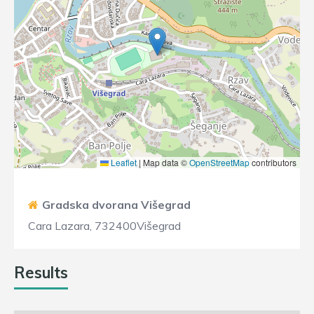
Leaflet
|
Map data ©
OpenStreetMap
contributors
Gradska dvorana Višegrad
Cara Lazara, 732400Višegrad
Results