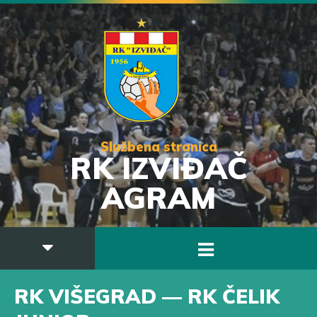
Službena stranica
RK IZVIĐAČ
AGRAM
RK VIŠEGRAD — RK ČELIK