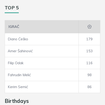
TOP 5
IGRAČ
Diano Ćeško
179
Amer Šahinović
153
Filip Odak
116
Fahrudin Melić
98
Kerim Semić
86
Birthdays