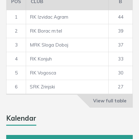
POS
CLUB
B
1
RK Izvidac Agram
44
2
RK Borac m:tel
39
3
MRK Sloga Doboj
37
4
RK Konjuh
33
5
RK Vogosca
30
6
SRK Zrinjski
27
View full table
Kalendar