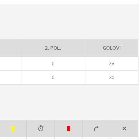
2. POL.
GOLOVI
0
28
0
30