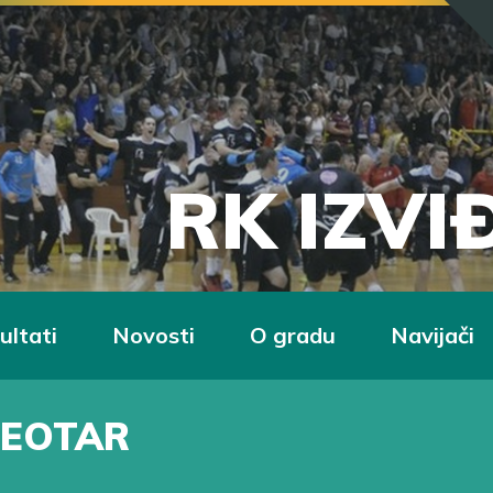
RK IZV
ultati
Novosti
O gradu
Navijači
LEOTAR