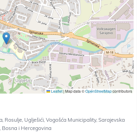
Leaflet
|
Map data ©
OpenStreetMap
contributors
 Rosulje, Uglješići, Vogošća Municipality, Sarajevska
, Bosna i Hercegovina