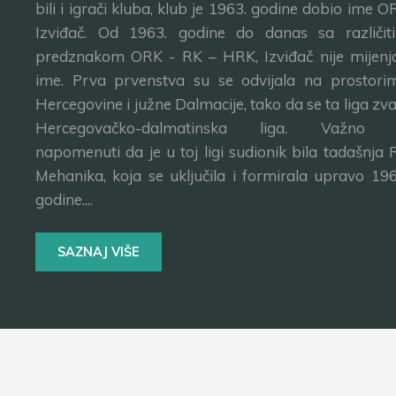
bili i igrači kluba, klub je 1963. godine dobio ime O
Izviđač. Od 1963. godine do danas sa različit
predznakom ORK - RK – HRK, Izviđač nije mijenj
ime. Prva prvenstva su se odvijala na prostori
Hercegovine i južne Dalmacije, tako da se ta liga zva
Hercegovačko-dalmatinska liga. Važno 
napomenuti da je u toj ligi sudionik bila tadašnja 
Mehanika, koja se uključila i formirala upravo 196
godine....
SAZNAJ VIŠE
Copyright © 2004 - 2022. RK Izviđač - Sva prava zadrža