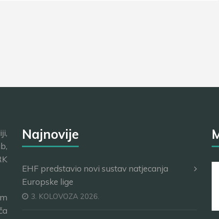
Najnovije
M
i,
b,
RK
EHF predstavio novi sustav natjecanja
Europske lige
3. KOLOVOZA 2026.
im
ča