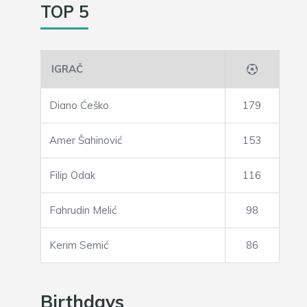
TOP 5
IGRAČ
Diano Ćeško
179
Amer Šahinović
153
Filip Odak
116
Fahrudin Melić
98
Kerim Semić
86
Birthdays