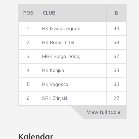
POS
CLUB
B
1
RK Izvidac Agram
44
2
RK Borac m:tel
39
3
MRK Sloga Doboj
37
4
RK Konjuh
33
5
RK Vogosca
30
6
SRK Zrinjski
27
View full table
Kalendar