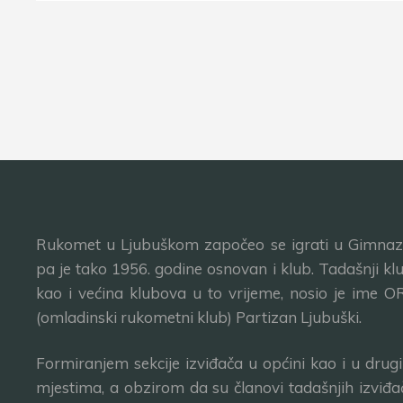
Rukomet u Ljubuškom započeo se igrati u Gimnazij
pa je tako 1956. godine osnovan i klub. Tadašnji klu
kao i većina klubova u to vrijeme, nosio je ime O
(omladinski rukometni klub) Partizan Ljubuški.
Formiranjem sekcije izviđača u općini kao i u drug
mjestima, a obzirom da su članovi tadašnjih izviđa