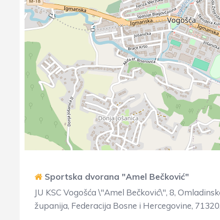
Sportska dvorana "Amel Bečković"
JU KSC Vogošća \"Amel Bečković\", 8, Omladinska,
županija, Federacija Bosne i Hercegovine, 71320