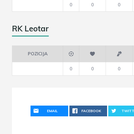
0
0
0
RK Leotar
POZICIJA
0
0
0
EMAIL
FACEBOOK
TWITT