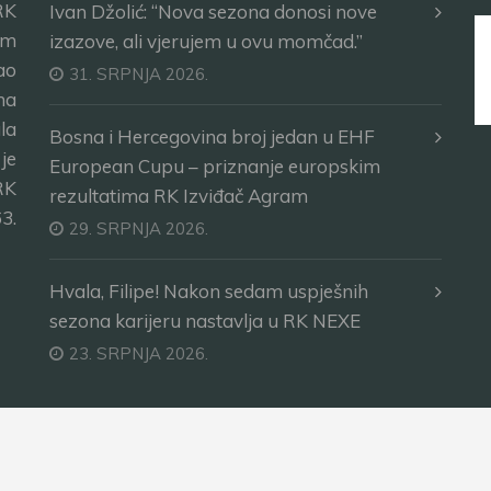
RK
Ivan Džolić: “Nova sezona donosi nove
im
izazove, ali vjerujem u ovu momčad.”
ao
31. SRPNJA 2026.
ma
la
Bosna i Hercegovina broj jedan u EHF
je
European Cupu – priznanje europskim
RK
rezultatima RK Izviđač Agram
3.
29. SRPNJA 2026.
Hvala, Filipe! Nakon sedam uspješnih
sezona karijeru nastavlja u RK NEXE
23. SRPNJA 2026.
na.