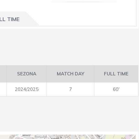
LL TIME
SEZONA
MATCH DAY
FULL TIME
2024/2025
7
60'