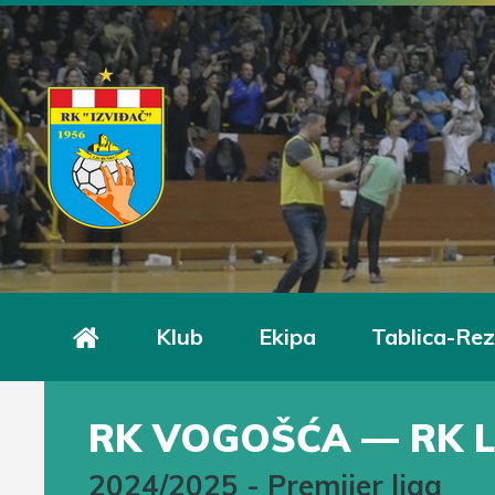
Klub
Ekipa
Tablica-Rez
RK VOGOŠĆA — RK 
2024/2025
-
Premijer liga