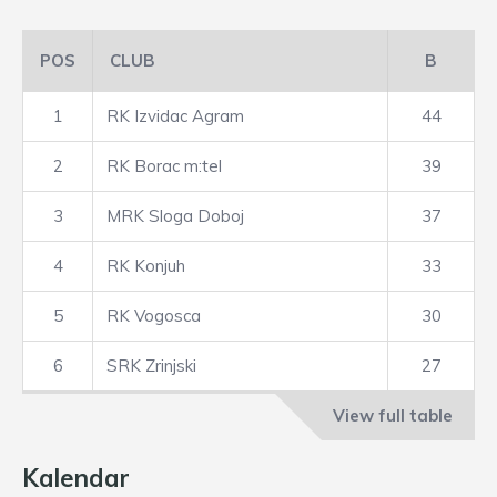
POS
CLUB
B
1
RK Izvidac Agram
44
2
RK Borac m:tel
39
3
MRK Sloga Doboj
37
4
RK Konjuh
33
5
RK Vogosca
30
6
SRK Zrinjski
27
View full table
Kalendar