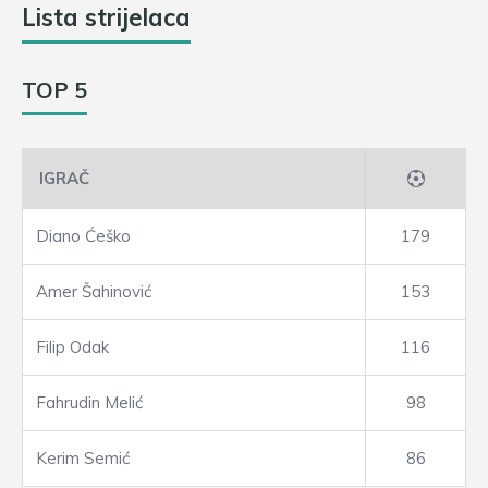
Lista strijelaca
TOP 5
IGRAČ
Diano Ćeško
179
Amer Šahinović
153
Filip Odak
116
Fahrudin Melić
98
Kerim Semić
86