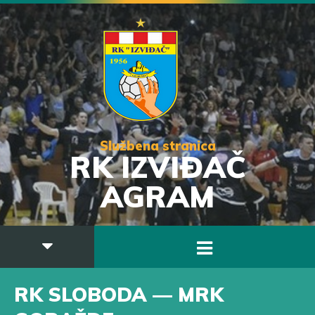
Službena stranica
RK IZVIĐAČ
AGRAM
RK SLOBODA — MRK