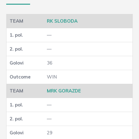
RK SLOBODA
—
—
36
WIN
MRK GORAZDE
—
—
29