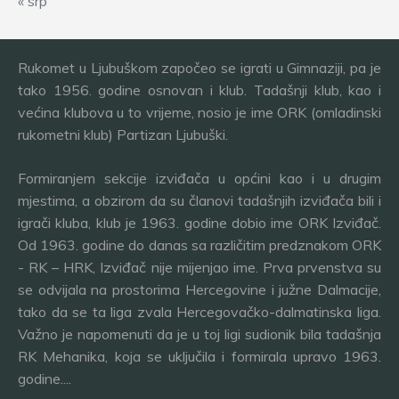
« srp
Rukomet u Ljubuškom započeo se igrati u Gimnaziji, pa je
tako 1956. godine osnovan i klub. Tadašnji klub, kao i
većina klubova u to vrijeme, nosio je ime ORK (omladinski
rukometni klub) Partizan Ljubuški.
Formiranjem sekcije izviđača u općini kao i u drugim
mjestima, a obzirom da su članovi tadašnjih izviđača bili i
igrači kluba, klub je 1963. godine dobio ime ORK Izviđač.
Od 1963. godine do danas sa različitim predznakom ORK
- RK – HRK, Izviđač nije mijenjao ime. Prva prvenstva su
se odvijala na prostorima Hercegovine i južne Dalmacije,
tako da se ta liga zvala Hercegovačko-dalmatinska liga.
Važno je napomenuti da je u toj ligi sudionik bila tadašnja
RK Mehanika, koja se uključila i formirala upravo 1963.
godine....