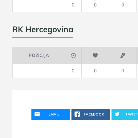
0
0
0
RK Hercegovina
POZICIJA
0
0
0
EMAIL
FACEBOOK
TWITT