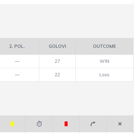
2. POL.
GOLOVI
OUTCOME
—
27
WIN
—
22
Loss