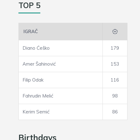
TOP 5
IGRAČ
Diano Ćeško
179
Amer Šahinović
153
Filip Odak
116
Fahrudin Melić
98
Kerim Semić
86
Birthdays