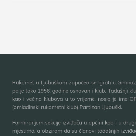
Rukomet u Ljubuškom započeo se igrati u Gimnazij
pa je tako 1956. godine osnovan i klub. Tadašnji klu
kao i većina klubova u to vrijeme, nosio je ime O
(omladinski rukometni klub) Partizan Ljubuški.
Formiranjem sekcije izviđača u općini kao i u drug
mjestima, a obzirom da su članovi tadašnjih izviđa