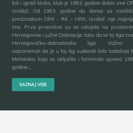
bili i igrači kluba, klub je 1963. godine dobio ime O
Izviđač. Od 1963. godine do danas sa različit
predznakom ORK - RK – HRK, Izviđač nije mijenj
ime. Prva prvenstva su se odvijala na prostori
Hercegovine i južne Dalmacije, tako da se ta liga zva
Hercegovačko-dalmatinska liga. Važno 
napomenuti da je u toj ligi sudionik bila tadašnja 
Mehanika, koja se uključila i formirala upravo 196
godine....
SAZNAJ VIŠE
Copyright © 2004 - 2022. RK Izviđač - Sva prava zadrža