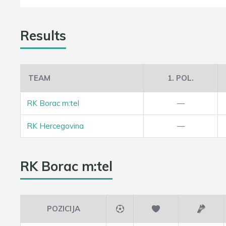
Results
TEAM
1. POL.
RK Borac m:tel
—
RK Hercegovina
—
RK Borac m:tel
POZICIJA