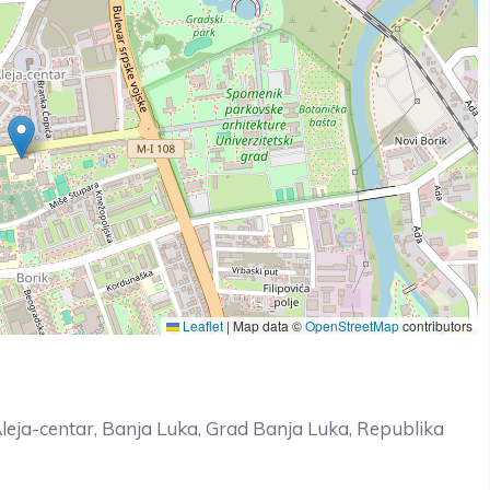
Leaflet
|
Map data ©
OpenStreetMap
contributors
Aleja-centar, Banja Luka, Grad Banja Luka, Republika