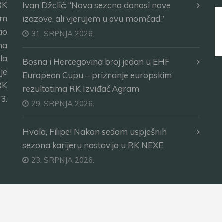
RK
Ivan Džolić: “Nova sezona donosi nove
im
izazove, ali vjerujem u ovu momčad.”
ao
31. SRPNJA 2026.
ma
la
Bosna i Hercegovina broj jedan u EHF
je
European Cupu – priznanje europskim
RK
rezultatima RK Izviđač Agram
3.
29. SRPNJA 2026.
Hvala, Filipe! Nakon sedam uspješnih
sezona karijeru nastavlja u RK NEXE
23. SRPNJA 2026.
na.