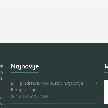
Najnovije
M
i,
b,
RK
EHF predstavio novi sustav natjecanja
Europske lige
3. KOLOVOZA 2026.
im
ča