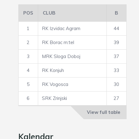
POS
CLUB
B
1
RK Izvidac Agram
44
2
RK Borac m:tel
39
3
MRK Sloga Doboj
37
4
RK Konjuh
33
5
RK Vogosca
30
6
SRK Zrinjski
27
View full table
Kalendar