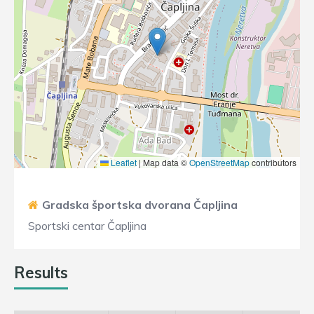
Leaflet
|
Map data ©
OpenStreetMap
contributors
Gradska športska dvorana Čapljina
Sportski centar Čapljina
Results