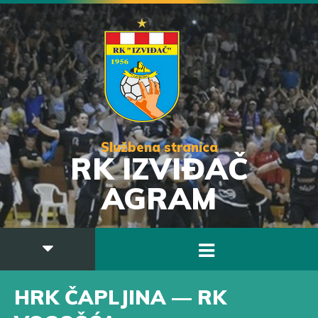
Službena stranica
RK IZVIĐAČ
AGRAM
HRK ČAPLJINA — RK