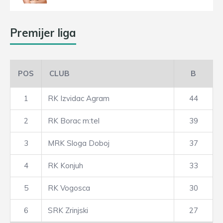
Premijer liga
POS
CLUB
B
1
RK Izvidac Agram
44
2
RK Borac m:tel
39
3
MRK Sloga Doboj
37
4
RK Konjuh
33
5
RK Vogosca
30
6
SRK Zrinjski
27