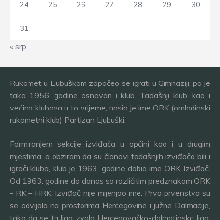
24
25
26
27
28
29
30
31
« srp
Rukomet u Ljubuškom započeo se igrati u Gimnaziji, pa je
tako 1956. godine osnovan i klub. Tadašnji klub, kao i
većina klubova u to vrijeme, nosio je ime ORK (omladinski
rukometni klub) Partizan Ljubuški.
Formiranjem sekcije izviđača u općini kao i u drugim
mjestima, a obzirom da su članovi tadašnjih izviđača bili i
igrači kluba, klub je 1963. godine dobio ime ORK Izviđač.
Od 1963. godine do danas sa različitim predznakom ORK
- RK – HRK, Izviđač nije mijenjao ime. Prva prvenstva su
se odvijala na prostorima Hercegovine i južne Dalmacije,
tako da se ta liga zvala Hercegovačko-dalmatinska liga.