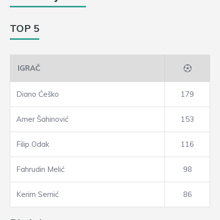
TOP 5
IGRAČ
Diano Ćeško
179
Amer Šahinović
153
Filip Odak
116
Fahrudin Melić
98
Kerim Semić
86