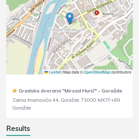
Leaflet
|
Map data ©
OpenStreetMap
contributors
Gradska dvorana "Mirsad Hurić" - Goražde
Zaima Imamovića 44, Goražde 73000 MX7F+89
Goražde
Results