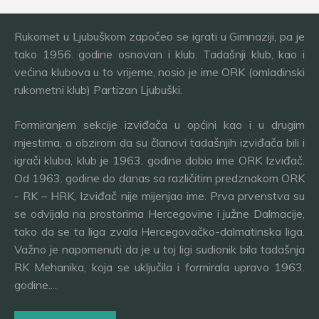
Rukomet u Ljubuškom započeo se igrati u Gimnaziji, pa je
tako 1956. godine osnovan i klub. Tadašnji klub, kao i
većina klubova u to vrijeme, nosio je ime ORK (omladinski
rukometni klub) Partizan Ljubuški.
Formiranjem sekcije izviđača u općini kao i u drugim
mjestima, a obzirom da su članovi tadašnjih izviđača bili i
igrači kluba, klub je 1963. godine dobio ime ORK Izviđač.
Od 1963. godine do danas sa različitim predznakom ORK
- RK – HRK, Izviđač nije mijenjao ime. Prva prvenstva su
se odvijala na prostorima Hercegovine i južne Dalmacije,
tako da se ta liga zvala Hercegovačko-dalmatinska liga.
Važno je napomenuti da je u toj ligi sudionik bila tadašnja
RK Mehanika, koja se uključila i formirala upravo 1963.
godine....