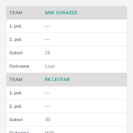
MRK GORAZDE
—
—
29
Loss
RK LEOTAR
—
—
30
WIN