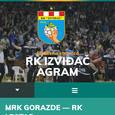
Službena stranica
RK IZVIĐAČ
AGRAM
MRK GORAZDE — RK