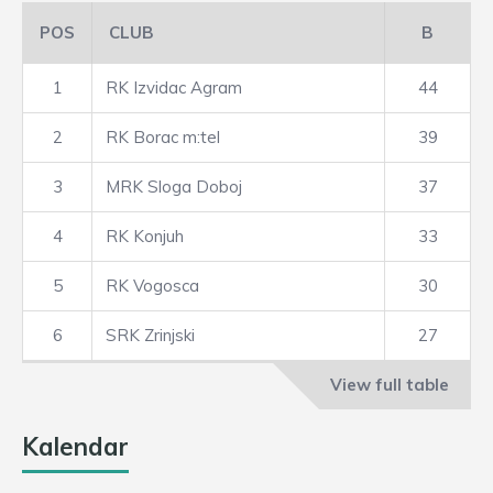
POS
CLUB
B
1
RK Izvidac Agram
44
2
RK Borac m:tel
39
3
MRK Sloga Doboj
37
4
RK Konjuh
33
5
RK Vogosca
30
6
SRK Zrinjski
27
View full table
Kalendar