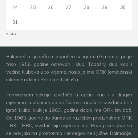
24
25
26
27
28
29
30
31
« srp
Rukomet u Ljubuškom započeo se igrati u Gimnaziji, pa je
tako 1956. godine osnovan i klub. Tadašnji klub, kao i
većina klubova u to vrijeme, nosio je ime ORK (omladinski
rukometni klub) Partizan Ljubuški.
Formiranjem sekcije izviđača u općini kao i u drugim
mjestima, a obzirom da su članovi tadašnjih izviđača bili i
igrači kluba, klub je 1963. godine dobio ime ORK Izviđač.
Od 1963. godine do danas sa različitim predznakom ORK
- RK – HRK, Izviđač nije mijenjao ime. Prva prvenstva su
se odvijala na prostorima Hercegovine i južne Dalmacije,