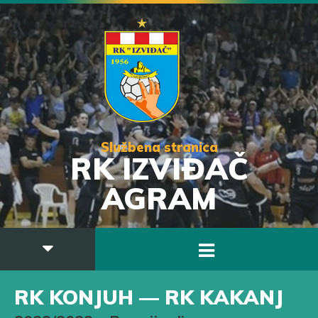
Službena stranica
RK IZVIĐAČ
AGRAM
RK KONJUH — RK KAKANJ