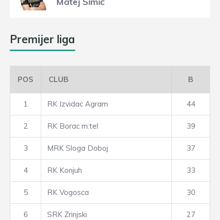
Matej Šimić
Premijer liga
POS
CLUB
B
1
RK Izvidac Agram
44
2
RK Borac m:tel
39
3
MRK Sloga Doboj
37
4
RK Konjuh
33
5
RK Vogosca
30
6
SRK Zrinjski
27