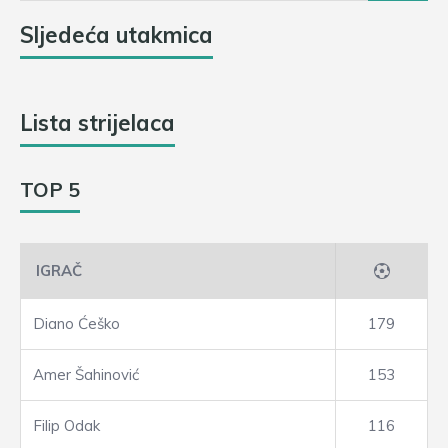
Sljedeća utakmica
Lista strijelaca
TOP 5
IGRAČ
Diano Ćeško
179
Amer Šahinović
153
Filip Odak
116