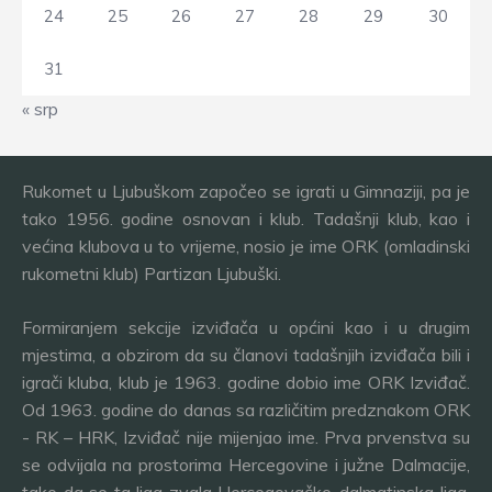
24
25
26
27
28
29
30
31
« srp
Rukomet u Ljubuškom započeo se igrati u Gimnaziji, pa je
tako 1956. godine osnovan i klub. Tadašnji klub, kao i
većina klubova u to vrijeme, nosio je ime ORK (omladinski
rukometni klub) Partizan Ljubuški.
Formiranjem sekcije izviđača u općini kao i u drugim
mjestima, a obzirom da su članovi tadašnjih izviđača bili i
igrači kluba, klub je 1963. godine dobio ime ORK Izviđač.
Od 1963. godine do danas sa različitim predznakom ORK
- RK – HRK, Izviđač nije mijenjao ime. Prva prvenstva su
se odvijala na prostorima Hercegovine i južne Dalmacije,