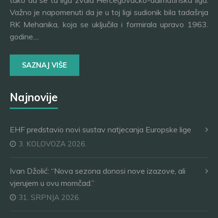
tako da se ta liga zvala Hercegovačko-dalmatinska liga.
Važno je napomenuti da je u toj ligi sudionik bila tadašnja
RK Mehanika, koja se uključila i formirala upravo 1963.
godine....
SAZNAJ VIŠE
Najnovije
EHF predstavio novi sustav natjecanja Europske lige
3. KOLOVOZA 2026.
Ivan Džolić: “Nova sezona donosi nove izazove, ali
vjerujem u ovu momčad.”
31. SRPNJA 2026.