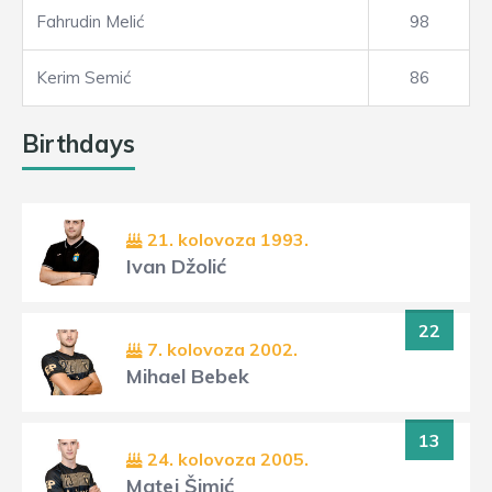
Fahrudin Melić
98
Kerim Semić
86
Birthdays
21. kolovoza 1993.
Ivan Džolić
22
7. kolovoza 2002.
Mihael Bebek
13
24. kolovoza 2005.
Matej Šimić