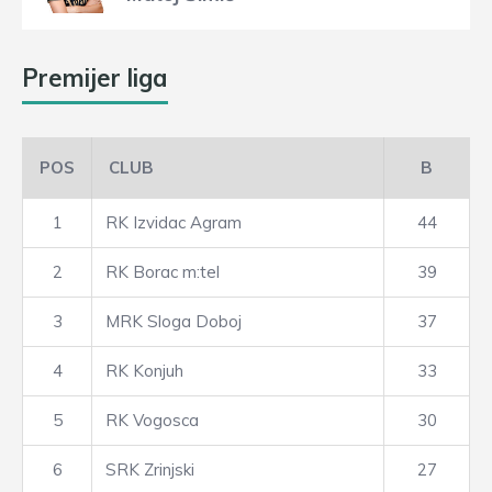
Premijer liga
POS
CLUB
B
1
RK Izvidac Agram
44
2
RK Borac m:tel
39
3
MRK Sloga Doboj
37
4
RK Konjuh
33
5
RK Vogosca
30
6
SRK Zrinjski
27