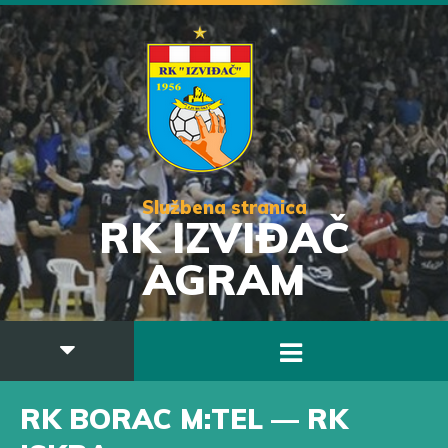
Službena stranica
RK IZVIĐAČ
AGRAM
RK BORAC M:TEL — RK