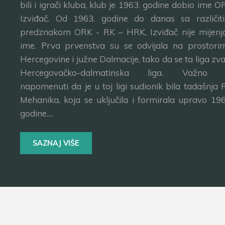
bili i igrači kluba, klub je 1963. godine dobio ime O
Izviđač. Od 1963. godine do danas sa različit
predznakom ORK - RK – HRK, Izviđač nije mijenj
ime. Prva prvenstva su se odvijala na prostori
Hercegovine i južne Dalmacije, tako da se ta liga zva
Hercegovačko-dalmatinska liga. Važno 
napomenuti da je u toj ligi sudionik bila tadašnja 
Mehanika, koja se uključila i formirala upravo 196
godine....
SAZNAJ VIŠE
Copyright © 2004 - 2022. RK Izviđač - Sva prava zadrža