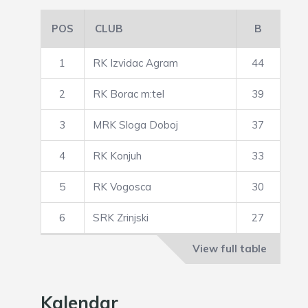
POS
CLUB
B
1
RK Izvidac Agram
44
2
RK Borac m:tel
39
3
MRK Sloga Doboj
37
4
RK Konjuh
33
5
RK Vogosca
30
6
SRK Zrinjski
27
View full table
Kalendar