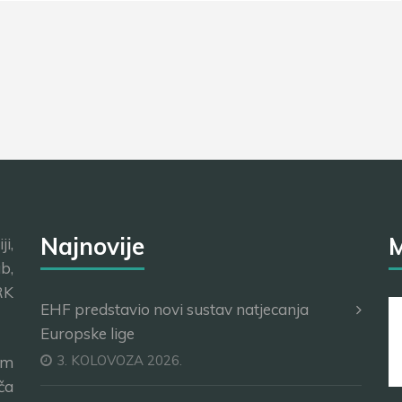
Najnovije
M
i,
b,
RK
EHF predstavio novi sustav natjecanja
Europske lige
3. KOLOVOZA 2026.
im
ča