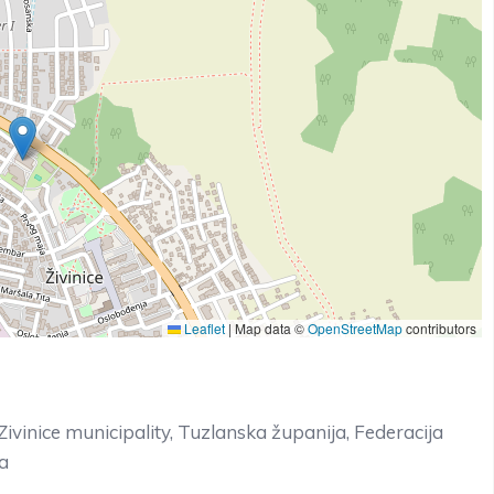
Leaflet
|
Map data ©
OpenStreetMap
contributors
Zivinice municipality, Tuzlanska županija, Federacija
a