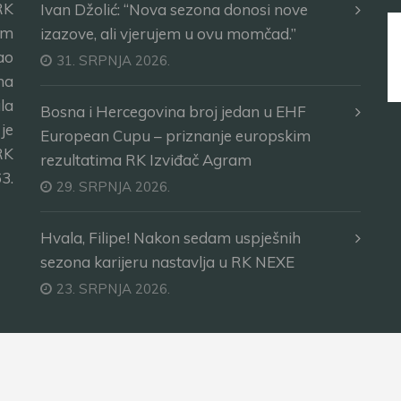
RK
Ivan Džolić: “Nova sezona donosi nove
im
izazove, ali vjerujem u ovu momčad.”
ao
31. SRPNJA 2026.
ma
la
Bosna i Hercegovina broj jedan u EHF
je
European Cupu – priznanje europskim
RK
rezultatima RK Izviđač Agram
3.
29. SRPNJA 2026.
Hvala, Filipe! Nakon sedam uspješnih
sezona karijeru nastavlja u RK NEXE
23. SRPNJA 2026.
na.