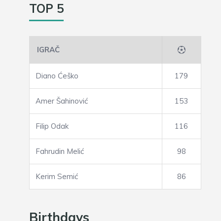
TOP 5
IGRAČ
Diano Ćeško
179
Amer Šahinović
153
Filip Odak
116
Fahrudin Melić
98
Kerim Semić
86
Birthdays