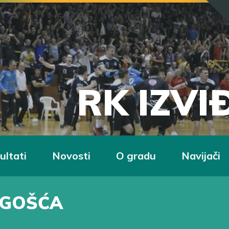
RK IZV
ultati
Novosti
O gradu
Navijači
OGOŠĆA