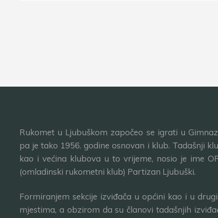
Rukomet u Ljubuškom započeo se igrati u Gimnazij
pa je tako 1956. godine osnovan i klub. Tadašnji klu
kao i većina klubova u to vrijeme, nosio je ime O
(omladinski rukometni klub) Partizan Ljubuški.
Formiranjem sekcije izviđača u općini kao i u drug
mjestima, a obzirom da su članovi tadašnjih izviđa