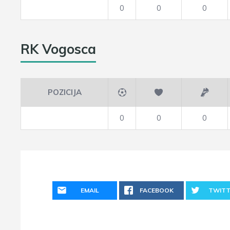
0
0
0
RK Vogosca
POZICIJA
0
0
0
EMAIL
FACEBOOK
TWITT