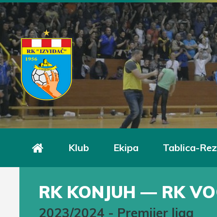
Klub
Ekipa
Tablica-Rez
RK KONJUH — RK V
2023/2024
-
Premijer liga