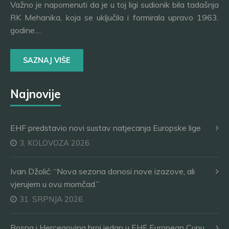
Važno je napomenuti da je u toj ligi sudionik bila tadašnja
RK Mehanika, koja se uključila i formirala upravo 1963.
godine....
SAZNAJ VIŠE
Najnovije
EHF predstavio novi sustav natjecanja Europske lige
3. KOLOVOZA 2026.
Ivan Džolić: “Nova sezona donosi nove izazove, ali
vjerujem u ovu momčad.”
31. SRPNJA 2026.
Bosna i Hercegovina broj jedan u EHF European Cupu