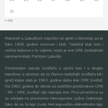
31
« srp
Rukomet u Ljubuškom započeo se igrati u Gimnaziji, pa je
tako 1956. godine osnovan i klub. Tadašnji klub, kao i
većina klubova u to vrijeme, nosio je ime ORK (omladinski
rukometni klub) Partizan Ljubuški.
Formiranjem sekcije izviđača u općini kao i u drugim
mjestima, a obzirom da su članovi tadašnjih izviđača bili i
igrači kluba, klub je 1963. godine dobio ime ORK Izviđač.
Od 1963. godine do danas sa različitim predznakom ORK
- RK – HRK, Izviđač nije mijenjao ime. Prva prvenstva su
se odvijala na prostorima Hercegovine i južne Dalmacije,
tako da se ta liga zvala Hercegovačko-dalmatinska liga.