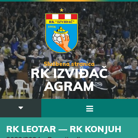
Službena stranica
RK IZVIĐAČ
AGRAM
RK LEOTAR — RK KONJUH