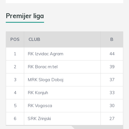
Premijer liga
POS
CLUB
B
1
RK Izvidac Agram
44
2
RK Borac m:tel
39
3
MRK Sloga Doboj
37
4
RK Konjuh
33
5
RK Vogosca
30
6
SRK Zrinjski
27