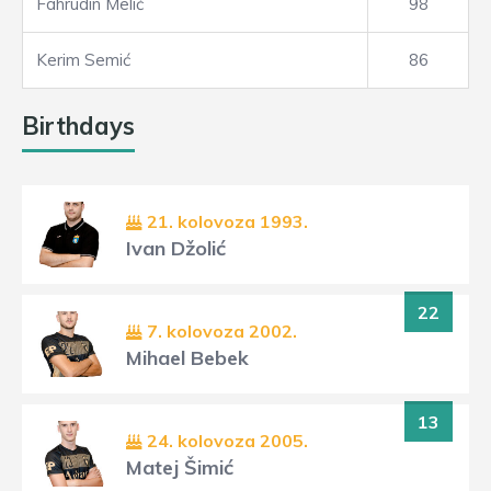
Fahrudin Melić
98
Kerim Semić
86
Birthdays
21. kolovoza 1993.
Ivan Džolić
22
7. kolovoza 2002.
Mihael Bebek
13
24. kolovoza 2005.
Matej Šimić