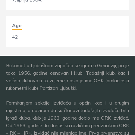
Age
42
Rukomet u Ljubuškom započeo se igrati u Gimnaziji, pa je
tako 1956. godine osnovan i klub. Tadašnji klub, kao i
većina klubova u to vrijeme, nosio je ime ORK (omladinski
rukometni klub) Partizan Ljubuški.
Formiranjem sekcije izviđača u općini kao i u drugim
mjestima, a obzirom da su članovi tadašnjih izviđača bili i
igrači kluba, klub je 1963. godine dobio ime ORK Izviđač.
Od 1963. godine do danas sa različitim predznakom ORK
- RK – HRK, Izviđač nije mijenjao ime. Prva prvenstva su