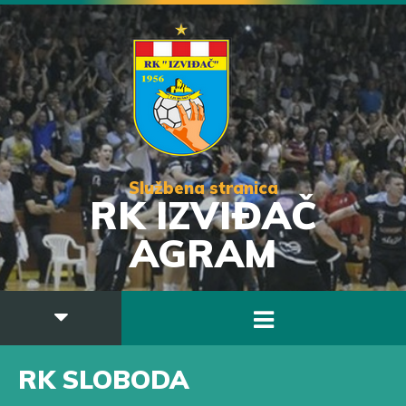
Službena stranica
RK IZVIĐAČ
AGRAM
RK SLOBODA