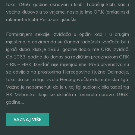
tako 1956. godine osnovan i klub. Tadašnji klub, kao i
većina klubova u to vrijeme, nosio je ime ORK (omladinski
rukometni klub) Partizan Ljubuški.
Formiranjem sekcije izviđača u općini kao i u drugim
mjestima, a obzirom da su članovi tadašnjih izviđača bili i
igrači kluba, klub je 1963. godine dobio ime ORK Izviđač.
Od 1963. godine do danas sa različitim predznakom ORK
- RK – HRK, Izviđač nije mijenjao ime. Prva prvenstva su
se odvijala na prostorima Hercegovine i južne Dalmacije,
tako da se ta liga zvala Hercegovačko-dalmatinska liga.
Važno je napomenuti da je u toj ligi sudionik bila tadašnja
RK Mehanika, koja se uključila i formirala upravo 1963.
godine....
SAZNAJ VIŠE