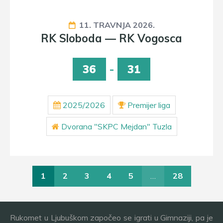
11. TRAVNJA 2026.
RK Sloboda — RK Vogosca
36
-
31
2025/2026
Premijer liga
Dvorana "SKPC Mejdan" Tuzla
1
2
3
4
5
…
28
Rukomet u Ljubuškom započeo se igrati u Gimnaziji, pa je