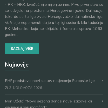
- RK – HRK, Izviđač nije mijenjao ime. Prva prvenstva su
se odvijala na prostorima Hercegovine i južne Dalmacije,
tako da se ta liga zvala Hercegovačko-dalmatinska liga.
Važno je napomenuti da je u toj ligi sudionik bila tadašnja
RK Mehanika, koja se uključila i formirala upravo 1963.
godine....
SAZNAJ VIŠE
Najnovije
EHF predstavio novi sustav natjecanja Europske lige
3. KOLOVOZA 2026.
Ivan Džolić: “Nova sezona donosi nove izazove, ali
vjerujem u ovu momčad.”