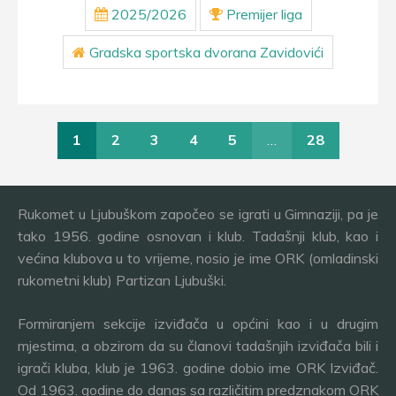
2025/2026
Premijer liga
Gradska sportska dvorana Zavidovići
1
2
3
4
5
…
28
Rukomet u Ljubuškom započeo se igrati u Gimnaziji, pa je
tako 1956. godine osnovan i klub. Tadašnji klub, kao i
većina klubova u to vrijeme, nosio je ime ORK (omladinski
rukometni klub) Partizan Ljubuški.
Formiranjem sekcije izviđača u općini kao i u drugim
mjestima, a obzirom da su članovi tadašnjih izviđača bili i
igrači kluba, klub je 1963. godine dobio ime ORK Izviđač.
Od 1963. godine do danas sa različitim predznakom ORK