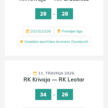
28
-
28
2025/2026
Premijer liga
Gradska sportska dvorana Zavidovići
11. TRAVNJA 2026.
RK Krivaja — RK Leotar
34
-
26