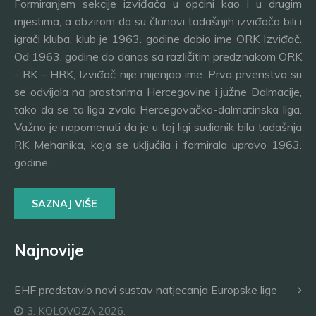
Formiranjem sekcije izviđača u općini kao i u drugim
mjestima, a obzirom da su članovi tadašnjih izviđača bili i
igrači kluba, klub je 1963. godine dobio ime ORK Izviđač.
Od 1963. godine do danas sa različitim predznakom ORK
- RK – HRK, Izviđač nije mijenjao ime. Prva prvenstva su
se odvijala na prostorima Hercegovine i južne Dalmacije,
tako da se ta liga zvala Hercegovačko-dalmatinska liga.
Važno je napomenuti da je u toj ligi sudionik bila tadašnja
RK Mehanika, koja se uključila i formirala upravo 1963.
godine....
SAZNAJ VIŠE
Najnovije
EHF predstavio novi sustav natjecanja Europske lige
3. KOLOVOZA 2026.