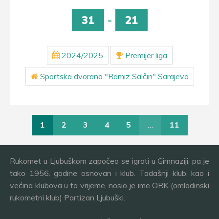
31
-
21
2024/2025
Premijer liga
Sportska dvorana "Ramiz Salčin" Sarajevo
1
2
3
4
5
…
11
Rukomet u Ljubuškom započeo se igrati u Gimnaziji, pa je
tako 1956. godine osnovan i klub. Tadašnji klub, kao i
većina klubova u to vrijeme, nosio je ime ORK (omladinski
rukometni klub) Partizan Ljubuški.