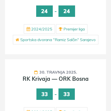
24
-
24
2024/2025
Premijer liga
Sportska dvorana "Ramiz Salčin" Sarajevo
30. TRAVNJA 2025.
RK Krivaja — ORK Bosna
33
-
33